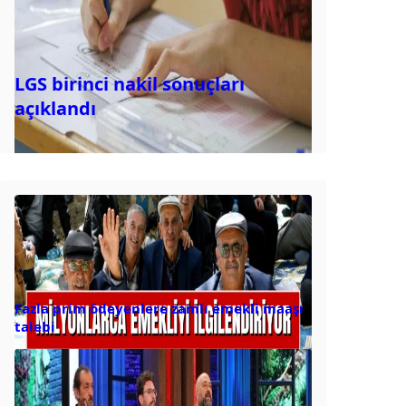
LGS birinci nakil sonuçları
açıklandı
Fazla prim ödeyenlere zamlı emekli maaşı
talebi