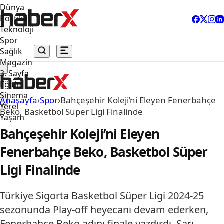
Dünya
Politika
Teknoloji
Spor
Sağlık
Magazin
3. Sayfa
Eğitim
Sinema
Anasayfa
›
Spor
›
Bahçeşehir Koleji’ni Eleyen Fenerbahçe
Yerel
Beko, Basketbol Süper Ligi Finalinde
Yaşam
Bahçeşehir Koleji’ni Eleyen
Fenerbahçe Beko, Basketbol Süper
Ligi Finalinde
Türkiye Sigorta Basketbol Süper Ligi 2024-25
sezonunda Play-off heyecanı devam ederken,
Fenerbahçe Beko adını finale yazdırdı. Sarı-