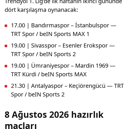
Trendyol 1. Lig’de ilk haftanın ikinci gününde
dört karşılaşma oynanacak:
17.00 | Bandırmaspor – İstanbulspor —
TRT Spor / beIN Sports MAX 1
19.00 | Sivasspor – Esenler Erokspor —
TRT Spor / beIN Sports 2
19.00 | Ümraniyespor – Mardin 1969 —
TRT Kürdi / beIN Sports MAX
21.30 | Antalyaspor – Keçiörengücü — TRT
Spor / beIN Sports 2
8 Ağustos 2026 hazırlık
maçları