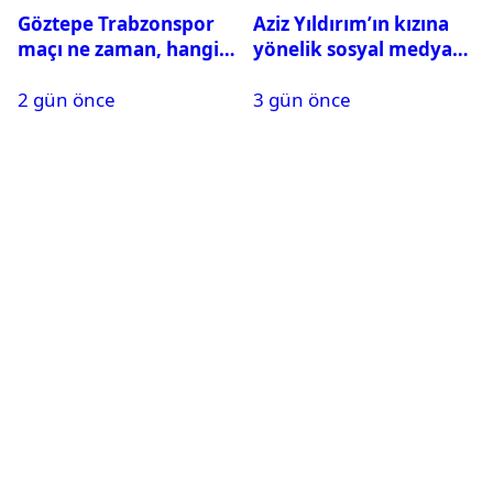
Göztepe Trabzonspor
Aziz Yıldırım’ın kızına
maçı ne zaman, hangi
yönelik sosyal medya
kanalda? Salah
paylaşımı yapan şüpheli
2 gün önce
3 gün önce
oynayacak mı?
hakkında karar çıktı