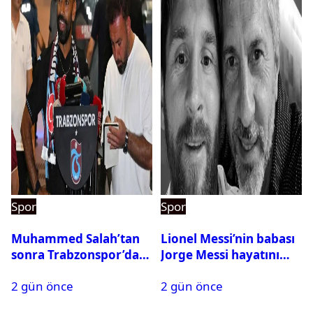
Spor
Spor
Muhammed Salah’tan
Lionel Messi’nin babası
sonra Trabzonspor’dan
Jorge Messi hayatını
bir rekor daha
kaybetti
2 gün önce
2 gün önce