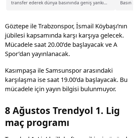
Basın Sö
transfer ederek dünya basınında geniş yankı
İrfan Ca
uyandıran Trabzonspor, yeni sezon kombine
gündeme
satışlarında 18 bine ulaşarak tarihinin en
yüksek kombine satış rekorunu kırdığını
Göztepe ile Trabzonspor, İsmail Köybaşı’nın
açıkladı.
jübilesi kapsamında karşı karşıya gelecek.
Mücadele saat 20.00’de başlayacak ve A
Spor’dan yayınlanacak.
Kasımpaşa ile Samsunspor arasındaki
karşılaşma ise saat 19.00’da başlayacak. Bu
mücadele için yayın bilgisi bulunmuyor.
8 Ağustos Trendyol 1. Lig
maç programı