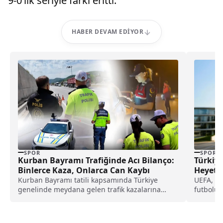
9-0’lık seriyle farkı eritti.
HABER DEVAM EDIYOR
SPOR
SPOR
Kurban Bayramı Trafiğinde Acı Bilanço:
Türkiye
Binlerce Kaza, Onlarca Can Kaybı
Heyetle
Kurban Bayramı tatili kapsamında Türkiye
UEFA, so
genelinde meydana gelen trafik kazalarına
futbolun
ilişkin veriler, İçişleri Bakanı...
19 komite