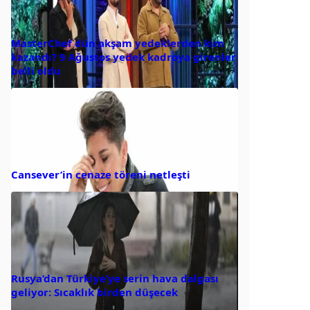
MasterChef dün akşam yedeklerden kim
kazandı? 9 Ağustos yedek kadroya girenler
belli oldu
Cansever’in cenaze töreni netleşti
Rusya’dan Türkiye’ye serin hava dalgası
geliyor: Sıcaklık birden düşecek