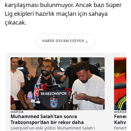
karşılaşması bulunmuyor. Ancak bazı Süper
Lig ekipleri hazırlık maçları için sahaya
çıkacak.
HABER DEVAM EDIYOR
SPOR
SPOR
Fenerb
Muhammed Salah’tan sonra
Kahveci
Trabzonspor’dan bir rekor daha
Fenerbah
Liverpool'un eski yıldızı Muhammed Salah'ı