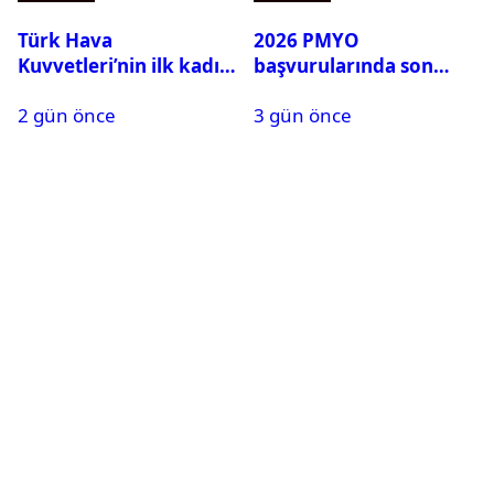
Türk Hava
2026 PMYO
Kuvvetleri’nin ilk kadın
başvurularında son
generali Özlem
durum ne?
2 gün önce
3 gün önce
Karapınar hakkında
dikkat çeken detay
ortaya çıktı