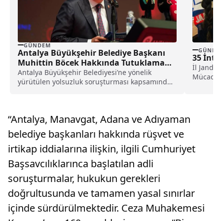
GÜNDEM
GÜNDE
Antalya Büyükşehir Belediye Başkanı
35 İnte
Muhittin Böcek Hakkında Tutuklama
İl Janda
Talebi
Antalya Büyükşehir Belediyesi’ne yönelik
Mücadel
yürütülen yolsuzluk soruşturması kapsamında
devriye 
gözaltına alınan Belediye Başkanı Muhittin
Böcek,...
“Antalya, Manavgat, Adana ve Adıyaman
belediye başkanları hakkında rüşvet ve
irtikap iddialarına ilişkin, ilgili Cumhuriyet
Başsavcılıklarınca başlatılan adli
soruşturmalar, hukukun gerekleri
doğrultusunda ve tamamen yasal sınırlar
içinde sürdürülmektedir. Ceza Muhakemesi