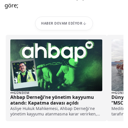
göre;
HABER DEVAM EDIYOR
GÜNDEM
GÜNDE
Ahbap Derneği’ne yönetim kayyumu
Dünyan
atandı: Kapatma davası açıldı
“MSC Tü
Asliye Hukuk Mahkemesi, Ahbap Derneği'ne
Mediter
yönetim kayyumu atanmasına karar verirken,
tarafınd
İstanbul Cumhuriyet Başsavcılığı ise, derneğin
konteyne
kapatılması için Asliye Hukuk Mahkemesi'ne