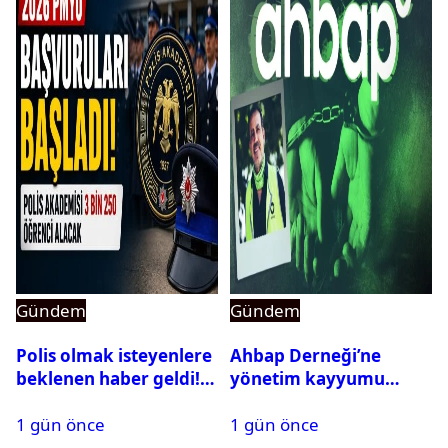
Gündem
Gündem
Polis olmak isteyenlere
Ahbap Derneği’ne
beklenen haber geldi!
yönetim kayyumu
PMYO başvuruları açıldı
atandı: Kapatma davası
1 gün önce
1 gün önce
açıldı