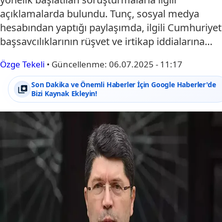
açıklamalarda bulundu. Tunç, sosyal medya
hesabından yaptığı paylaşımda, ilgili Cumhuriyet
başsavcılıklarının rüşvet ve irtikap iddialarına…
Özge Tekeli
•
Güncellenme:
06.07.2025 - 11:17
Son Dakika ve Önemli Haberler İçin Google Haberler'de
Bizi Kaynak Ekleyin!