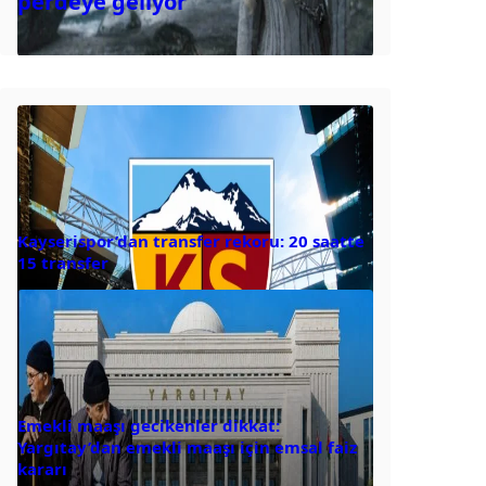
perdeye geliyor
Kayserispor’dan transfer rekoru: 20 saatte
15 transfer
Emekli maaşı gecikenler dikkat:
Yargıtay’dan emekli maaşı için emsal faiz
kararı