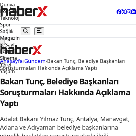
Dünya
Politika
Teknoloji
Spor
Sağlık
Magazin
3. Sayfa
Eğitim
Sinema
Anasayfa
›
Gündem
›
Bakan Tunç, Belediye Başkanları
Yerel
Soruşturmaları Hakkında Açıklama Yaptı
Yaşam
Bakan Tunç, Belediye Başkanları
Soruşturmaları Hakkında Açıklama
Yaptı
Adalet Bakanı Yılmaz Tunç, Antalya, Manavgat,
Adana ve Adıyaman belediye başkanlarına
yönelik başlatılan soruşturmalarla ilgili