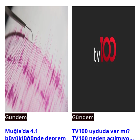
Gündem
Gündem
Muğla’da 4.1
TV100 uyduda var mı?
büyüklüğünde deprem
TV100 neden açılmıyor?