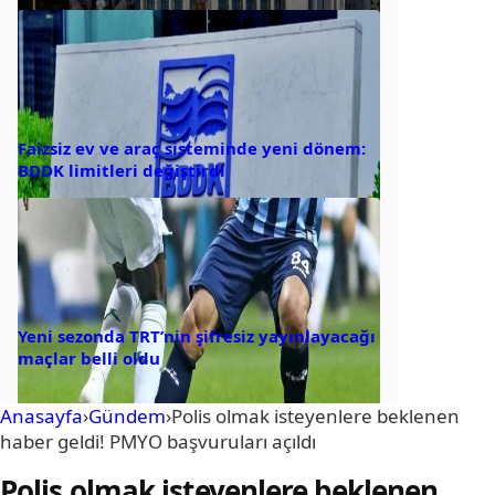
Faizsiz ev ve araç sisteminde yeni dönem:
BDDK limitleri değiştirdi
Yeni sezonda TRT’nin şifresiz yayınlayacağı
maçlar belli oldu
Anasayfa
›
Gündem
›
Polis olmak isteyenlere beklenen
haber geldi! PMYO başvuruları açıldı
Polis olmak isteyenlere beklenen