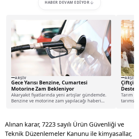
HABER DEVAM EDIYOR
ARŞIV
ARŞIV
Gece Yarısı Benzine, Cumartesi
Çiftçil
Motorine Zam Bekleniyor
Destek
Akaryakıt fiyatlarında yeni artışlar gündemde.
Tarım ve
Benzine ve motorine zam yapılacağı haberi
tarımsal
sürücülerin gündeminde. İşte, detaylar...
aktarıld
Alınan karar, 7223 sayılı Ürün Güvenliği ve
Teknik Düzenlemeler Kanunu ile kimyasallar,