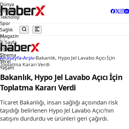
Dünya
Politika
Teknoloji
Spor
Sağlık
Magazin
3. Sayfa
Eğitim
Sinema
Anasayfa
›
Arşiv
›
Bakanlık, Hypo Jel Lavabo Açıcı İçin
Yerel
Toplatma Kararı Verdi
Yaşam
Bakanlık, Hypo Jel Lavabo Açıcı İçin
Toplatma Kararı Verdi
Ticaret Bakanlığı, insan sağlığı açısından risk
taşıdığı belirlenen Hypo Jel Lavabo Açıcı’nın
satışını durdurdu ve ürünleri geri çağırdı.