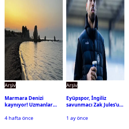
Arşiv
Arşiv
Marmara Denizi
Eyüpspor, İngiliz
kaynıyor! Uzmanlar
savunmacı Zak Jules’u
tehlikeyi işaret etti
kadrosuna kattı
4 hafta önce
1 ay önce