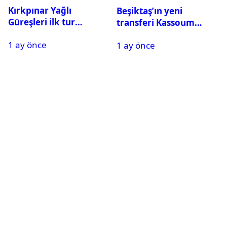
Kırkpınar Yağlı
Beşiktaş’ın yeni
Güreşleri ilk tur
transferi Kassoum
sonuçları açıklandı! İşte
Ouattara saat kaçta
1 ay önce
2. tura geçen
1 ay önce
gelecek? Resmi
pehlivanlar
açıklama geldi