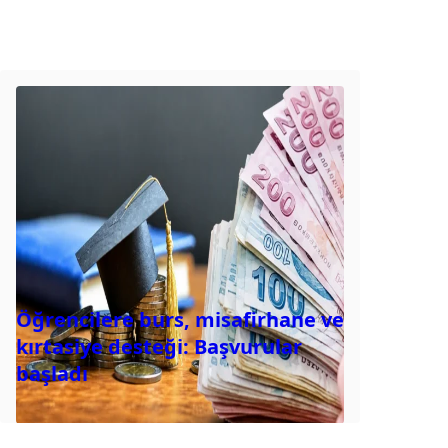
Öğrencilere burs, misafirhane ve
kırtasiye desteği: Başvurular
başladı