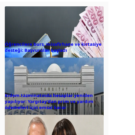
Öğrencilere burs, misafirhane ve kırtasiye
desteği: Başvurular başladı
Kıdem tazminatında hesaplar yeniden
yapılıyor: Yargıtay’dan prim ve yardım
ödemeleri için emsal karar