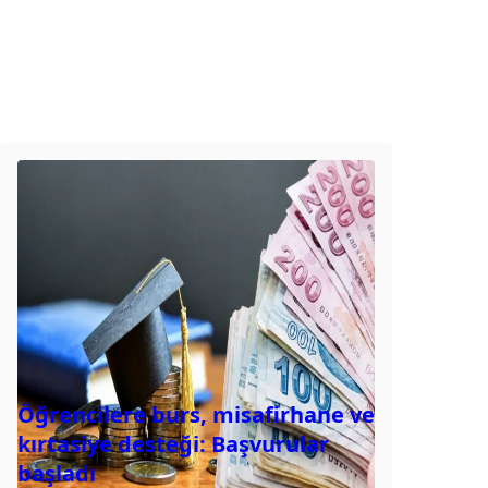
Öğrencilere burs, misafirhane ve
kırtasiye desteği: Başvurular
başladı