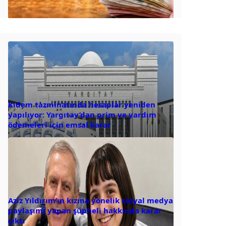
Kıdem tazminatında hesaplar yeniden
yapılıyor: Yargıtay’dan prim ve yardım
ödemeleri için emsal karar
Aziz Yıldırım’ın kızına yönelik sosyal medya
paylaşımı yapan şüpheli hakkında karar
çıktı