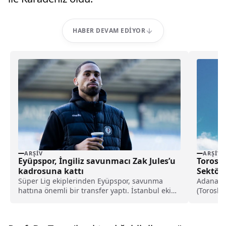
HABER DEVAM EDIYOR
ARŞIV
ARŞIV
Eyüpspor, İngiliz savunmacı Zak Jules’u
Torosla
kadrosuna kattı
Sektörü
Süper Lig ekiplerinden Eyüpspor, savunma
Adana me
hattına önemli bir transfer yaptı. İstanbul ekibi,
(Toroslar
Rotherham United formasını terleten İngiliz
2,6 milyar
stoper Zak Jules’u transfer ettiğini açıkladı.