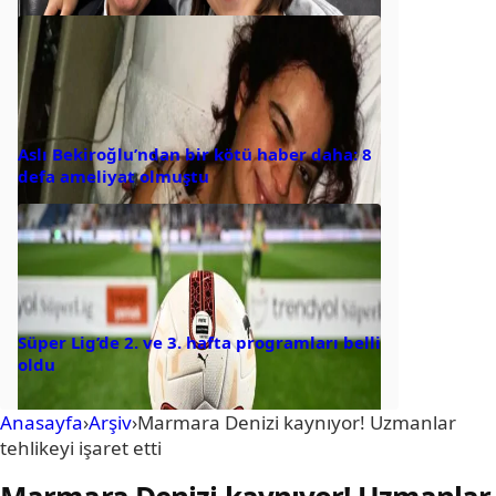
Aslı Bekiroğlu’ndan bir kötü haber daha: 8
defa ameliyat olmuştu
Süper Lig’de 2. ve 3. hafta programları belli
oldu
Anasayfa
›
Arşiv
›
Marmara Denizi kaynıyor! Uzmanlar
tehlikeyi işaret etti