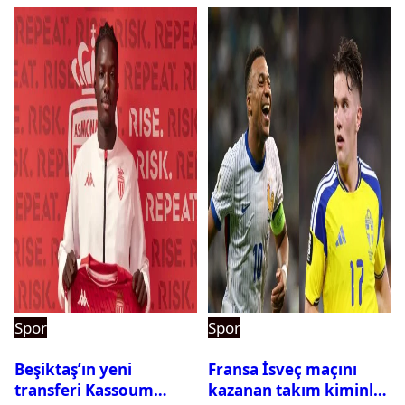
Spor
Spor
Beşiktaş’ın yeni
Fransa İsveç maçını
transferi Kassoum
kazanan takım kiminle