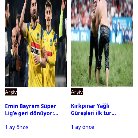
Arşiv
Arşiv
Kırkpınar Yağlı
Emin Bayram Süper
Güreşleri ilk tur
Lig’e geri dönüyor:
sonuçları açıklandı! İşte
Galatasaray onay verdi
1 ay önce
2. tura geçen
1 ay önce
pehlivanlar