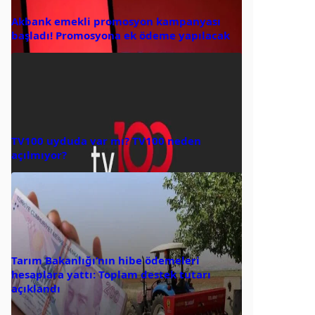
Akbank emekli promosyon kampanyası
başladı! Promosyona ek ödeme yapılacak
TV100 uyduda var mı? TV100 neden
açılmıyor?
Tarım Bakanlığı’nın hibe ödemeleri
hesaplara yattı: Toplam destek tutarı
açıklandı