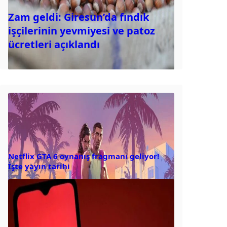
Zam geldi: Giresun’da fındık
işçilerinin yevmiyesi ve patoz
ücretleri açıklandı
Netflix GTA 6 oynanış fragmanı geliyor!
İşte yayın tarihi