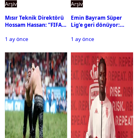
Arşiv
Arşiv
Mısır Teknik Direktörü
Emin Bayram Süper
Hossam Hassan: ‘’FIFA,
Lig’e geri dönüyor:
Messi’nin elenmesini
Galatasaray onay verdi
1 ay önce
1 ay önce
istemiyor’’