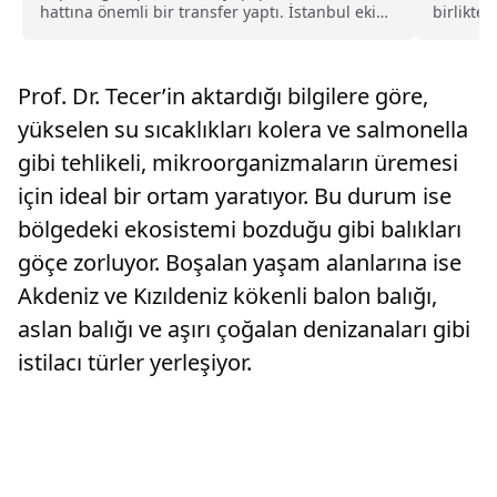
hattına önemli bir transfer yaptı. İstanbul ekibi,
birlikte 
Rotherham United formasını terleten İngiliz
günlük y
stoper Zak Jules’u transfer ettiğini açıkladı.
Prof. Dr. Tecer’in aktardığı bilgilere göre,
yükselen su sıcaklıkları kolera ve salmonella
gibi tehlikeli, mikroorganizmaların üremesi
için ideal bir ortam yaratıyor. Bu durum ise
bölgedeki ekosistemi bozduğu gibi balıkları
göçe zorluyor. Boşalan yaşam alanlarına ise
Akdeniz ve Kızıldeniz kökenli balon balığı,
aslan balığı ve aşırı çoğalan denizanaları gibi
istilacı türler yerleşiyor.