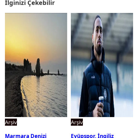
İlginizi Çekebilir
Arşiv
Arşiv
Marmara Denizi
Eyüpspor, İngiliz