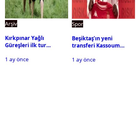
Arşiv
Spor
Kırkpınar Yağlı
Beşiktaş’ın yeni
Güreşleri ilk tur
transferi Kassoum
sonuçları açıklandı! İşte
Ouattara saat kaçta
1 ay önce
2. tura geçen
1 ay önce
gelecek? Resmi
pehlivanlar
açıklama geldi