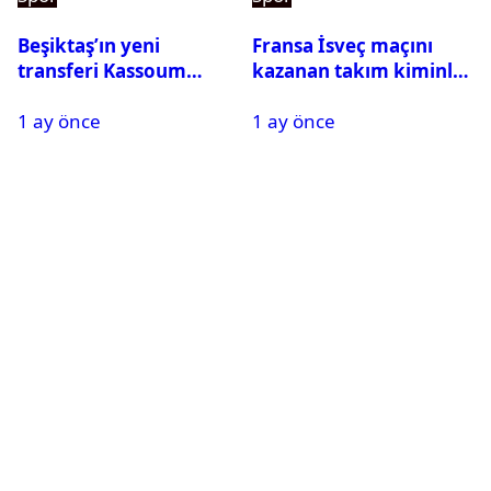
Beşiktaş’ın yeni
Fransa İsveç maçını
transferi Kassoum
kazanan takım kiminle
Ouattara saat kaçta
eşleşecek? Son 16
1 ay önce
1 ay önce
gelecek? Resmi
turundaki rakip belli
açıklama geldi
oldu