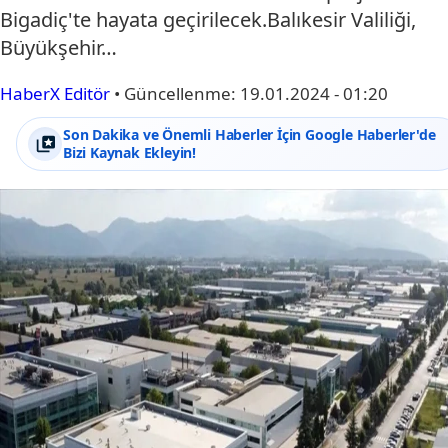
Bigadiç'te hayata geçirilecek.Balıkesir Valiliği,
Büyükşehir…
HaberX Editör
•
Güncellenme:
19.01.2024 - 01:20
Son Dakika ve Önemli Haberler İçin Google Haberler'de
Bizi Kaynak Ekleyin!