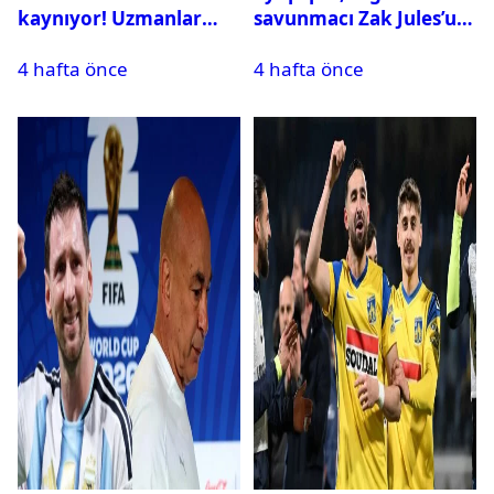
kaynıyor! Uzmanlar
savunmacı Zak Jules’u
tehlikeyi işaret etti
kadrosuna kattı
4 hafta önce
4 hafta önce