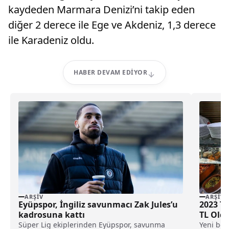
kaydeden Marmara Denizi’ni takip eden
diğer 2 derece ile Ege ve Akdeniz, 1,3 derece
ile Karadeniz oldu.
HABER DEVAM EDIYOR
ARŞIV
ARŞIV
Eyüpspor, İngiliz savunmacı Zak Jules’u
2023 T
kadrosuna kattı
TL Old
Süper Lig ekiplerinden Eyüpspor, savunma
Yeni beli