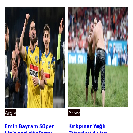
Arşiv
Arşiv
Kırkpınar Yağlı
Emin Bayram Süper
Güreşleri ilk tur