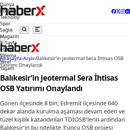
Dünya
Politika
Teknoloji
Spor
Sağlık
Magazin
3. Sayfa
Eğitim
Sinema
Anasayfa
›
Arşiv
›
Balıkesir’in Jeotermal Sera İhtisas OSB
Yerel
Yatırımı Onaylandı
Yaşam
Balıkesir’in Jeotermal Sera İhtisas
OSB Yatırımı Onaylandı
Gönen ilçesinde 8 bin, Edremit ilçesinde 640
dekar alanda kurulma aşaması devam eden ve
tüzel kişilik kazandırılan TDİOSB'lerin ardından
Balıkesir'in bu nitelikte 3'üncü OSB projesi