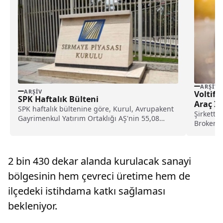
ARŞIV
ARŞIV
Voltify 
SPK Haftalık Bülteni
Araç İl
SPK haftalık bültenine göre, Kurul, Avrupakent
Şirketten
Gayrimenkul Yatırım Ortaklığı AŞ'nin 55,08
Broker iş
liradan halka arz...
dünyasın
2 bin 430 dekar alanda kurulacak sanayi
bölgesinin hem çevreci üretime hem de
ilçedeki istihdama katkı sağlaması
bekleniyor.