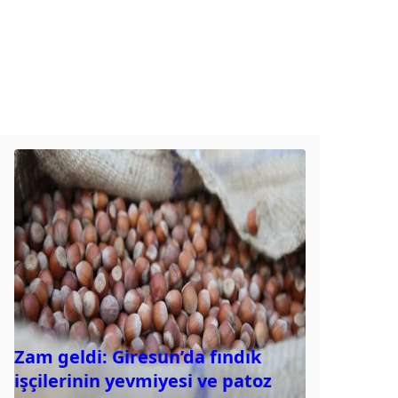
Zam geldi: Giresun’da fındık
işçilerinin yevmiyesi ve patoz