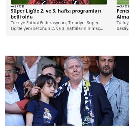
SPOR
SPOR
Süper Lig’de 2. ve 3. hafta programları
Fenerb
belli oldu
Alma! 
Türkiye Futbol Federasyonu, Trendyol Süper
Türkiye s
Lig'de yeni sezonun 2. ve 3. haftalarının maç
bekliyor
programını duyurdu.
oynanaca