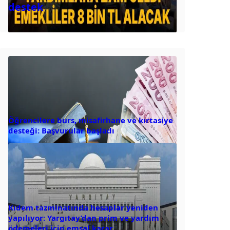
destek
Öğrencilere burs, misafirhane ve kırtasiye
desteği: Başvurular başladı
Kıdem tazminatında hesaplar yeniden
yapılıyor: Yargıtay’dan prim ve yardım
ödemeleri için emsal karar