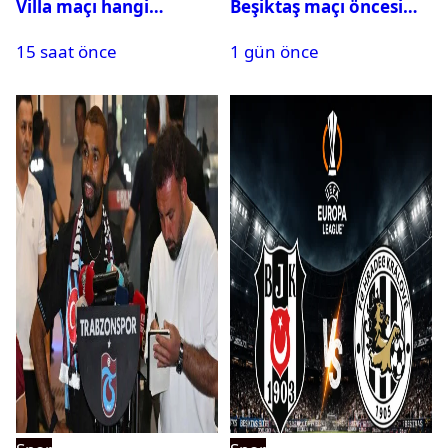
Villa maçı hangi
Beşiktaş maçı öncesi
kanalda? Ne zaman,
kadrolar belli oldu! İşte
15 saat önce
1 gün önce
saat kaçta oynanacak?
Siyah-Beyazlıların 11’i