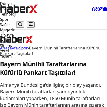
Dünya
Politika
Teknoloji
Spor
Sağlık
Magazin
3. Sayfa
Eğitim
Sinema
Anasayfa
›
Spor
›
Bayern Münihli Taraftarlarına Küfürlü
Yerel
Pankart Taşıttılar!
Yaşam
Bayern Münihli Taraftarlarına
Küfürlü Pankart Taşıttılar!
Almanya Bundesliga’da ilginç bir olay yaşandı.
Bayern Münih taraftarları şampiyonluk
kutlamaları yaparken, 1860 Münih taraftarları
ise Bayern Münih taraftarlarının arasına sızarak