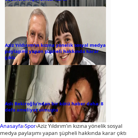
Aziz Yıldırım’ın kızına yönelik sosyal medya
paylaşımı yapan şüpheli hakkında karar
çıktı
Aslı Bekiroğlu’ndan bir kötü haber daha: 8
defa ameliyat olmuştu
Anasayfa
›
Spor
›
Aziz Yıldırım’ın kızına yönelik sosyal
medya paylaşımı yapan şüpheli hakkında karar çıktı