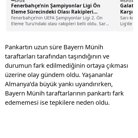
SPOR
SPOR
Fenerbahçe’nin Şampiyonlar Ligi Ön
Galatas
Eleme Sürecindeki Olası Rakipleri
Karşıl
Netleşti
Fenerbahçe’nin UEFA Şampiyonlar Ligi 2. Ön
Sarı-kırm
Eleme Turu’ndaki olası rakipleri belli oldu. Sarı-
Lig'de y
lacivertli ekibin kura tarihi ve maç takvimi
gelecek.
açıklandı.
Pankartın uzun süre Bayern Münih
taraftarları tarafından taşındığının ve
durumun fark edilmediğinin ortaya çıkması
üzerine olay gündem oldu. Yaşananlar
Almanya’da büyük yankı uyandırırken,
Bayern Münih taraftarlarının pankartı fark
edememesi ise tepkilere neden oldu.