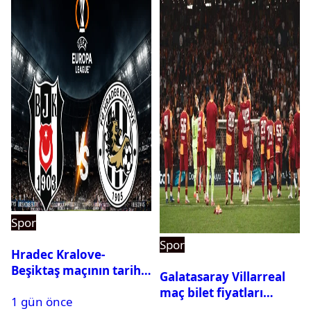
Spor
Spor
Hradec Kralove-
Beşiktaş maçının tarihi
Galatasaray Villarreal
ve saati açıklandı
maç bilet fiyatları
1 gün önce
açıklandı