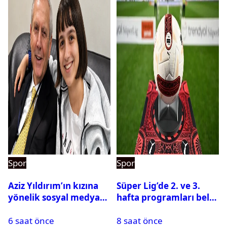
Spor
Spor
Aziz Yıldırım’ın kızına
Süper Lig’de 2. ve 3.
yönelik sosyal medya
hafta programları belli
paylaşımı yapan şüpheli
oldu
6 saat önce
8 saat önce
hakkında karar çıktı