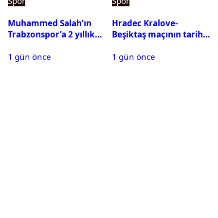
Spor
Spor
Muhammed Salah’ın
Hradec Kralove-
Trabzonspor’a 2 yıllık
Beşiktaş maçının tarihi
maliyeti belli oldu
ve saati açıklandı
1 gün önce
1 gün önce