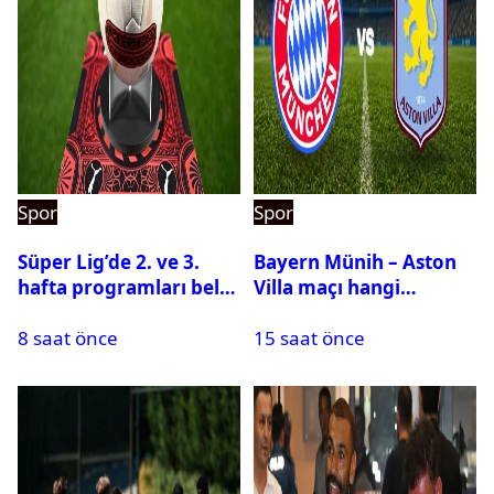
Spor
Spor
Süper Lig’de 2. ve 3.
Bayern Münih – Aston
hafta programları belli
Villa maçı hangi
oldu
kanalda? Ne zaman,
8 saat önce
15 saat önce
saat kaçta oynanacak?