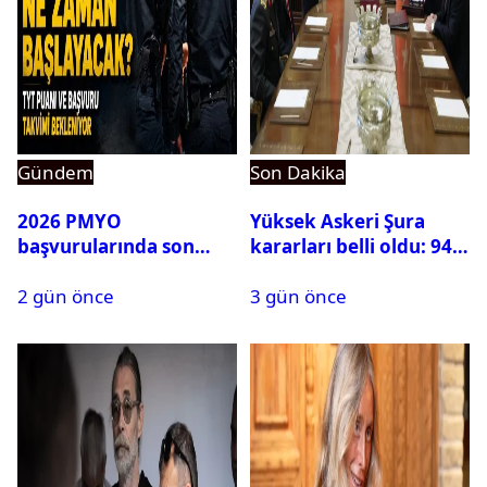
Gündem
Son Dakika
2026 PMYO
Yüksek Askeri Şura
başvurularında son
kararları belli oldu: 94
durum ne?
isim terfi etti
2 gün önce
3 gün önce