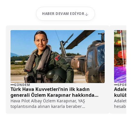
HABER DEVAM EDIYOR
GÜNDEM
SPOR
Türk Hava Kuvvetleri’nin ilk kadın
Adalet
generali Özlem Karapınar hakkında
kulübü 
dikkat çeken detay ortaya çıktı
operas
Hava Pilot Albay Özlem Karapınar, YAŞ
Adalet B
toplantısında alınan kararla beraber
hesabınd
tuğgeneral rütbesine terfi edilmiş ve böylece,
yönetici
Türk Hava Kuvvetleri'nin ilk kadın generali
gerçekle
olmuştu. Karapınar'ın dedesine ve amcasının
hakkında
da gazi olduğu öğrenildi.
operasyo