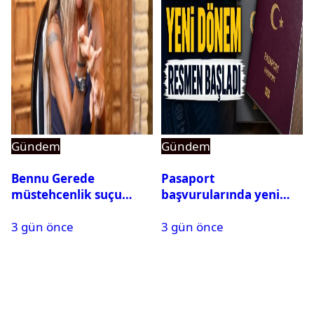
Gündem
Gündem
Bennu Gerede
Pasaport
müstehcenlik suçu
başvurularında yeni
kapsamında gözaltına
dönem başladı
3 gün önce
3 gün önce
alındı