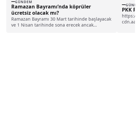
GÜNDEM
GÜNDE
Ramazan Bayramı’nda köprüler
PKK Pr
ücretsiz olacak mı?
https://
Ramazan Bayramı 30 Mart tarihinde başlayacak
cdn.aa.
ve 1 Nisan tarihinde sona erecek ancak
Siirt'te
Cumhurbaşkanı...
tutukland