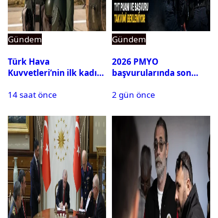
Gündem
Gündem
Türk Hava
2026 PMYO
Kuvvetleri’nin ilk kadın
başvurularında son
generali Özlem
durum ne?
14 saat önce
2 gün önce
Karapınar hakkında
dikkat çeken detay
ortaya çıktı