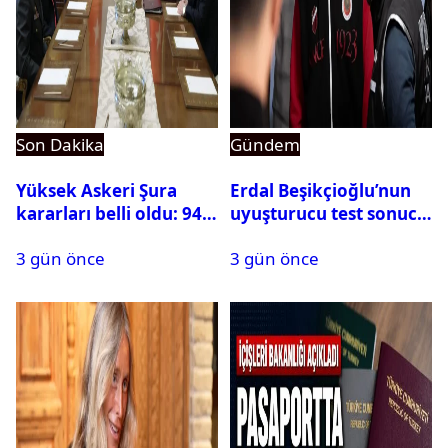
Son Dakika
Gündem
Yüksek Askeri Şura
Erdal Beşikçioğlu’nun
kararları belli oldu: 94
uyuşturucu test sonucu
isim terfi etti
belli oldu
3 gün önce
3 gün önce