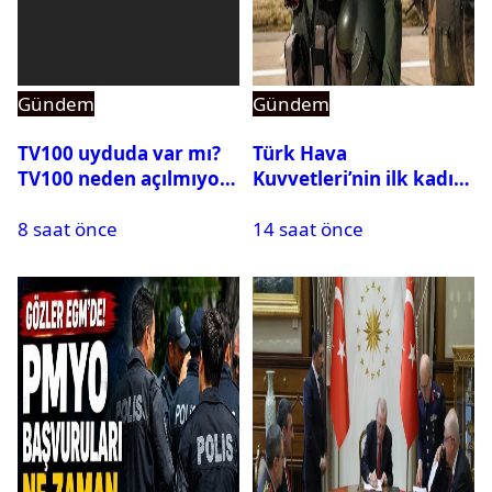
Gündem
Gündem
TV100 uyduda var mı?
Türk Hava
TV100 neden açılmıyor?
Kuvvetleri’nin ilk kadın
generali Özlem
8 saat önce
14 saat önce
Karapınar hakkında
dikkat çeken detay
ortaya çıktı