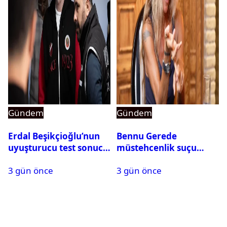
Gündem
Gündem
Erdal Beşikçioğlu’nun
Bennu Gerede
uyuşturucu test sonucu
müstehcenlik suçu
belli oldu
kapsamında gözaltına
3 gün önce
3 gün önce
alındı