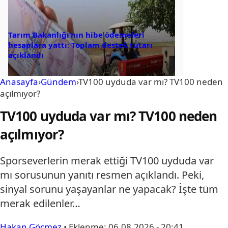
Tarım Bakanlığı’nın hibe ödemeleri
hesaplara yattı: Toplam destek tutarı
açıklandı
Anasayfa
›
Gündem
›
TV100 uyduda var mı? TV100 neden
açılmıyor?
TV100 uyduda var mı? TV100 neden
açılmıyor?
Sporseverlerin merak ettiği TV100 uyduda var
mı sorusunun yanıtı resmen açıklandı. Peki,
sinyal sorunu yaşayanlar ne yapacak? İşte tüm
merak edilenler…
Hakan Göçmez
•
Eklenme:
06.08.2026 - 20:41