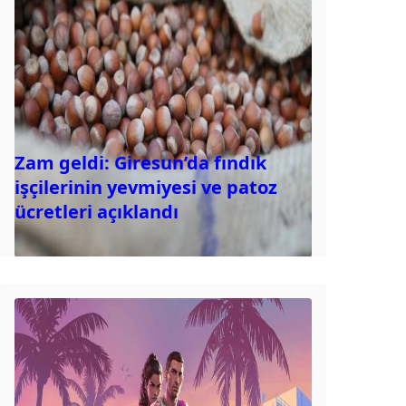
Zam geldi: Giresun’da fındık
işçilerinin yevmiyesi ve patoz
ücretleri açıklandı