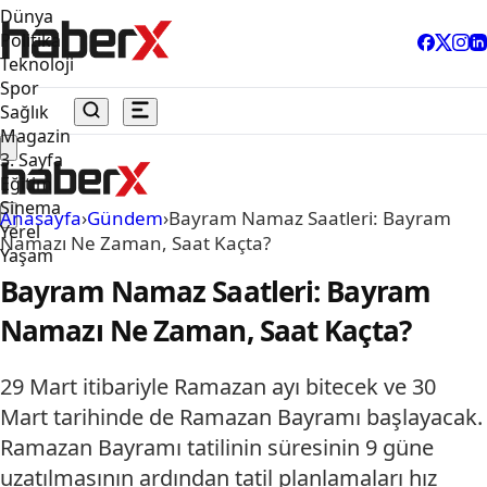
Dünya
Politika
Teknoloji
Spor
Sağlık
Magazin
3. Sayfa
Eğitim
Sinema
Anasayfa
›
Gündem
›
Bayram Namaz Saatleri: Bayram
Yerel
Namazı Ne Zaman, Saat Kaçta?
Yaşam
Bayram Namaz Saatleri: Bayram
Namazı Ne Zaman, Saat Kaçta?
29 Mart itibariyle Ramazan ayı bitecek ve 30
Mart tarihinde de Ramazan Bayramı başlayacak.
Ramazan Bayramı tatilinin süresinin 9 güne
uzatılmasının ardından tatil planlamaları hız