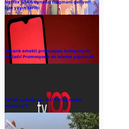
Netflix GTA 6 oynanış fragmanı geliyor!
İşte yayın tarihi
Akbank emekli promosyon kampanyası
başladı! Promosyona ek ödeme yapılacak
TV100 uyduda var mı? TV100 neden
açılmıyor?