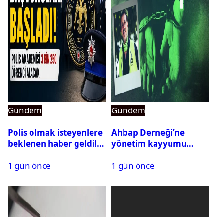
Gündem
Gündem
Polis olmak isteyenlere
Ahbap Derneği’ne
beklenen haber geldi!
yönetim kayyumu
PMYO başvuruları açıldı
atandı: Kapatma davası
1 gün önce
1 gün önce
açıldı