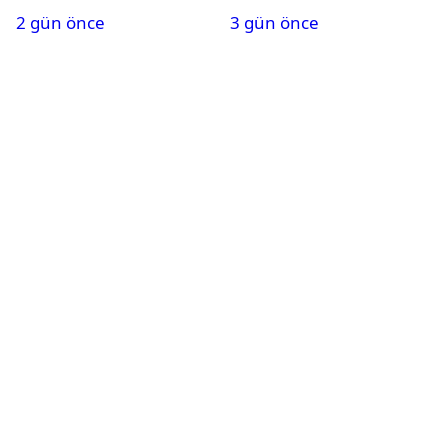
2 gün önce
3 gün önce
Karapınar hakkında
dikkat çeken detay
ortaya çıktı