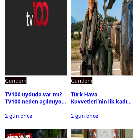
Gündem
Gündem
TV100 uyduda var mı?
Türk Hava
TV100 neden açılmıyor?
Kuvvetleri’nin ilk kadın
generali Özlem
2 gün önce
2 gün önce
Karapınar hakkında
dikkat çeken detay
ortaya çıktı