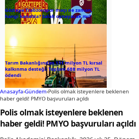
Göztepe Trabzonspor maçı ne zaman,
hangi kanalda? Salah oynayacak mı?
Tarım Bakanlığından 131 milyon TL kırsal
kalkınma desteği: Toplam 688 milyon TL
ödendi
Anasayfa
›
Gündem
›
Polis olmak isteyenlere beklenen
haber geldi! PMYO başvuruları açıldı
Polis olmak isteyenlere beklenen
haber geldi! PMYO başvuruları açıldı