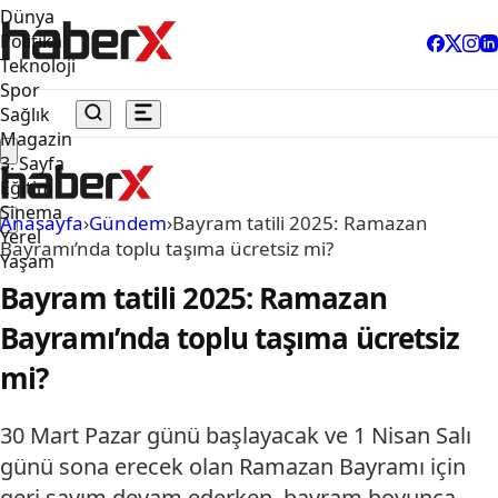
Dünya
Politika
Teknoloji
Spor
Sağlık
Magazin
3. Sayfa
Eğitim
Sinema
Anasayfa
›
Gündem
›
Bayram tatili 2025: Ramazan
Yerel
Bayramı’nda toplu taşıma ücretsiz mi?
Yaşam
Bayram tatili 2025: Ramazan
Bayramı’nda toplu taşıma ücretsiz
mi?
30 Mart Pazar günü başlayacak ve 1 Nisan Salı
günü sona erecek olan Ramazan Bayramı için
geri sayım devam ederken, bayram boyunca