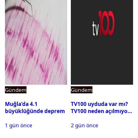
Gündem
Gündem
Muğla’da 4.1
TV100 uyduda var mı?
büyüklüğünde deprem
TV100 neden açılmıyor?
1 gün önce
2 gün önce