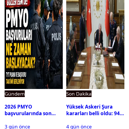
Gündem
Son Dakika
2026 PMYO
Yüksek Askeri Şura
başvurularında son
kararları belli oldu: 94
durum ne?
isim terfi etti
3 gün önce
4 gün önce