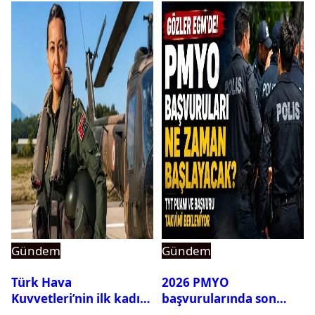
Gündem
Gündem
Türk Hava
2026 PMYO
Kuvvetleri’nin ilk kadın
başvurularında son
generali Özlem
durum ne?