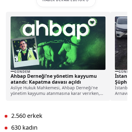
GÜNDEM
GÜNDE
Ahbap Derneği’ne yönetim kayyumu
İstanbu
atandı: Kapatma davası açıldı
Şüphel
Asliye Hukuk Mahkemesi, Ahbap Derneği'ne
İstanbul
yönetim kayyumu atanmasına karar verirken,
Arnavutk
İstanbul Cumhuriyet Başsavcılığı ise, derneğin
düzensi
kapatılması için Asliye Hukuk Mahkemesi'ne
etti.Hara
dava açtı.
2.560 erkek
630 kadın