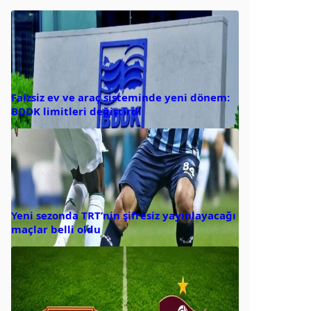
Faizsiz ev ve araç sisteminde yeni dönem:
BDDK limitleri değiştirdi
Yeni sezonda TRT’nin şifresiz yayınlayacağı
maçlar belli oldu