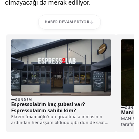
olmayacağı da merak ediliyor.
HABER DEVAM EDIYOR
GÜNDEM
Espressolab’ın kaç şubesi var?
GÜNDE
Espressolab’ın sahibi kim?
Manisa
Ekrem İmamoğlu'nun gözaltına alınmasının
MANİSA (
ardından her akşam olduğu gibi dün de saat
tarafınd
20.30’da Saraçhane’de...
Akhisarlı