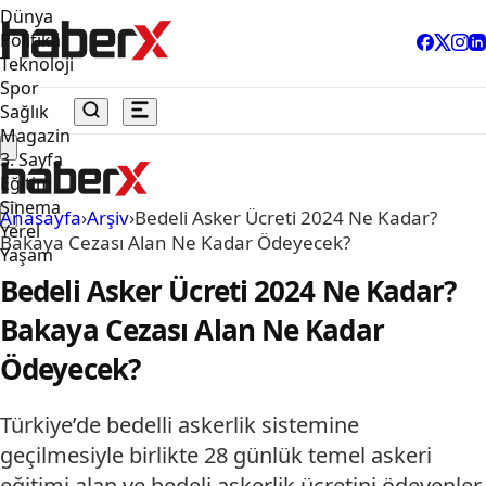
Dünya
Politika
Teknoloji
Spor
Sağlık
Magazin
3. Sayfa
Eğitim
Sinema
Anasayfa
›
Arşiv
›
Bedeli Asker Ücreti 2024 Ne Kadar?
Yerel
Bakaya Cezası Alan Ne Kadar Ödeyecek?
Yaşam
Bedeli Asker Ücreti 2024 Ne Kadar?
Bakaya Cezası Alan Ne Kadar
Ödeyecek?
Türkiye’de bedelli askerlik sistemine
geçilmesiyle birlikte 28 günlük temel askeri
eğitimi alan ve bedeli askerlik ücretini ödeyenler