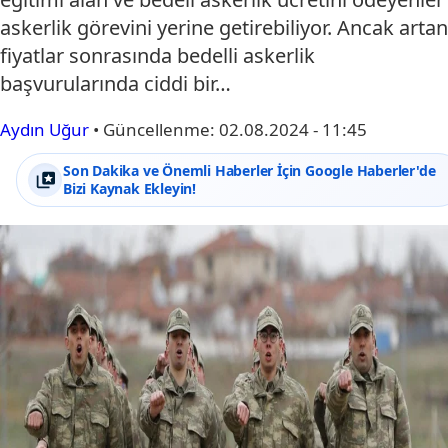
askerlik görevini yerine getirebiliyor. Ancak artan
fiyatlar sonrasında bedelli askerlik
başvurularında ciddi bir…
Aydın Uğur
•
Güncellenme:
02.08.2024 - 11:45
Son Dakika ve Önemli Haberler İçin Google Haberler'de
Bizi Kaynak Ekleyin!