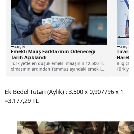
ARŞIV
ARŞIV
Emekli Maaş Farklarının Ödeneceği
Ticari
Tarih Açıklandı
Hareket
Türkiye’de en düşük emekli maaşının 12.500 TL
Bilgiçle
olmasının ardından Temmuz ayındaki emekli
Türkiye’
maaş farklarının...
ortamda, 
Ek Bedel Tutarı (Aylık) : 3.500 x 0,907796 x 1
=3.177,29 TL