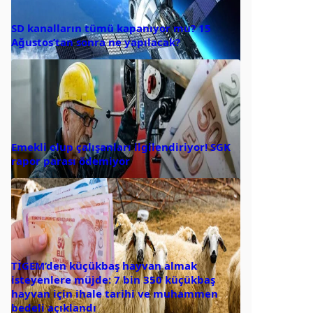
SD kanalların tümü kapanıyor mu? 15
Ağustos’tan sonra ne yapılacak?
Emekli olup çalışanları ilgilendiriyor! SGK
rapor parası ödemiyor
TİGEM’den küçükbaş hayvan almak
isteyenlere müjde: 7 bin 350 küçükbaş
hayvan için ihale tarihi ve muhammen
bedeli açıklandı