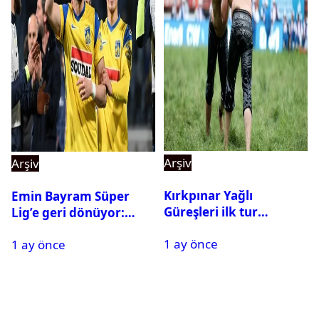
Arşiv
Arşiv
Kırkpınar Yağlı
Emin Bayram Süper
Güreşleri ilk tur
Lig’e geri dönüyor:
sonuçları açıklandı! İşte
Galatasaray onay verdi
1 ay önce
2. tura geçen
1 ay önce
pehlivanlar