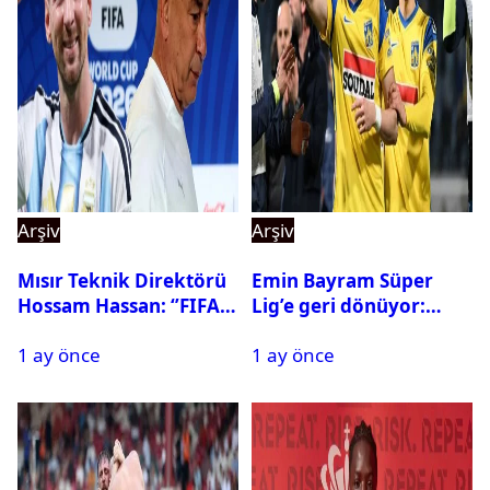
Arşiv
Arşiv
Mısır Teknik Direktörü
Emin Bayram Süper
Hossam Hassan: ‘’FIFA,
Lig’e geri dönüyor:
Messi’nin elenmesini
Galatasaray onay verdi
1 ay önce
1 ay önce
istemiyor’’