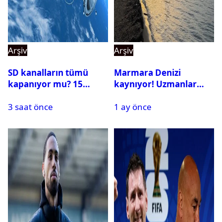
Arşiv
Arşiv
SD kanalların tümü
Marmara Denizi
kapanıyor mu? 15
kaynıyor! Uzmanlar
Ağustos’tan sonra ne
tehlikeyi işaret etti
3 saat önce
1 ay önce
yapılacak?