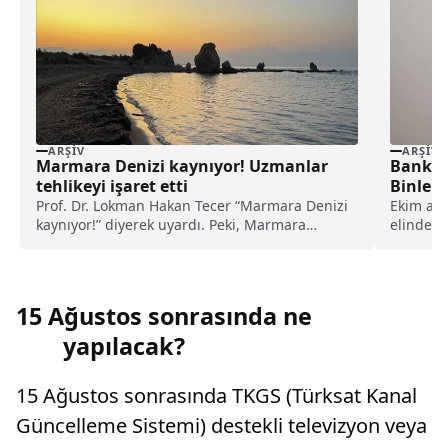
ARŞIV
ARŞIV
Marmara Denizi kaynıyor! Uzmanlar
Bankay
tehlikeyi işaret etti
Binlerc
Getirisi
Prof. Dr. Lokman Hakan Tecer “Marmara Denizi
Ekim ayı
kaynıyor!” diyerek uyardı. Peki, Marmara
elinde a
Denizi’ndeki kaynama neyi işaret ediyor, ne
birikimi 
anlama geliyor?
15 Ağustos sonrasında ne
yapılacak?
15 Ağustos sonrasında TKGS (Türksat Kanal
Güncelleme Sistemi) destekli televizyon veya