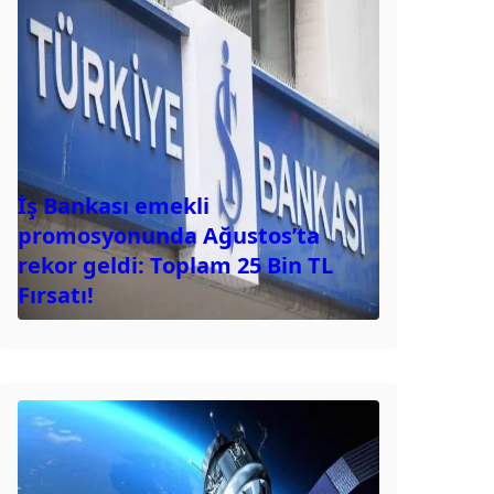
İş Bankası emekli
promosyonunda Ağustos’ta
rekor geldi: Toplam 25 Bin TL
Fırsatı!