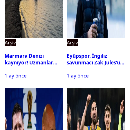
Arşiv
Arşiv
Marmara Denizi
Eyüpspor, İngiliz
kaynıyor! Uzmanlar
savunmacı Zak Jules’u
tehlikeyi işaret etti
kadrosuna kattı
1 ay önce
1 ay önce