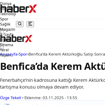
Dünya
Politika
Teknoloji
Spor
Sağlık
Magazin
3. Sayfa
Eğitim
Sinema
Yerel
Anasayfa
›
Spor
›
Benfica’da Kerem Aktürkoğlu Satışı Sonra
Yaşam
Benfica’da Kerem Aktü
Fenerbahçe’nin kadrosuna kattığı Kerem Aktürko
tartışma konusu olmaya devam ediyor.
Özge Tekeli
•
Eklenme:
03.11.2025 - 13:55