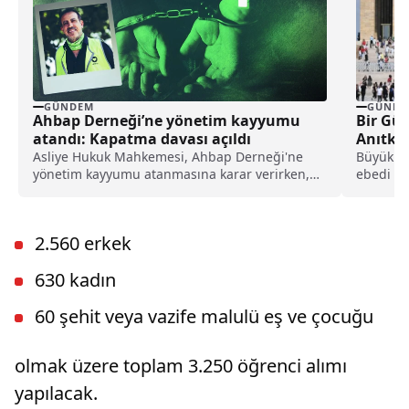
GÜNDEM
GÜNDE
Ahbap Derneği’ne yönetim kayyumu
Bir Gün
atandı: Kapatma davası açıldı
Anıtkab
Asliye Hukuk Mahkemesi, Ahbap Derneği'ne
Büyük Ö
yönetim kayyumu atanmasına karar verirken,
ebedi is
İstanbul Cumhuriyet Başsavcılığı ise, derneğin
tarafında
kapatılması için Asliye Hukuk Mahkemesi'ne
dava açtı.
2.560 erkek
630 kadın
60 şehit veya vazife malulü eş ve çocuğu
olmak üzere toplam 3.250 öğrenci alımı
yapılacak.