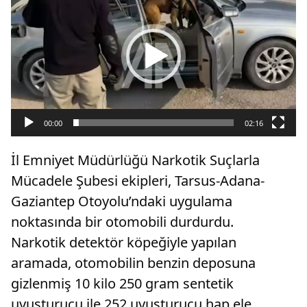
oynatıcı
00:00
02:16
İl Emniyet Müdürlüğü Narkotik Suçlarla
Mücadele Şubesi ekipleri, Tarsus-Adana-
Gaziantep Otoyolu’ndaki uygulama
noktasında bir otomobili durdurdu.
Narkotik detektör köpeğiyle yapılan
aramada, otomobilin benzin deposuna
gizlenmiş 10 kilo 250 gram sentetik
uyuşturucu ile 252 uyuşturucu hap ele