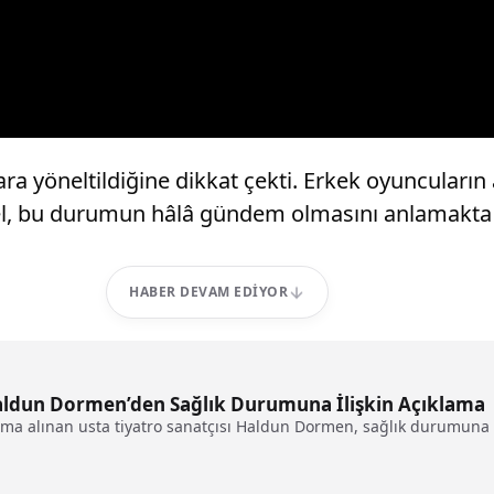
ra yöneltildiğine dikkat çekti. Erkek oyuncuların 
l, bu durumun hâlâ gündem olmasını anlamakta zo
HABER DEVAM EDIYOR
ldun Dormen’den Sağlık Durumuna İlişkin Açıklama
ma alınan usta tiyatro sanatçısı Haldun Dormen, sağlık durumuna i