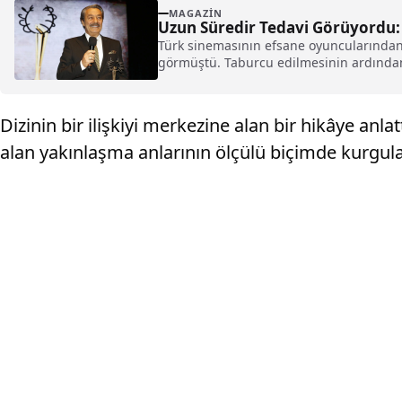
MAGAZIN
Uzun Süredir Tedavi Görüyordu: K
Türk sinemasının efsane oyuncularından 
görmüştü. Taburcu edilmesinin ardından a
Dizinin bir ilişkiyi merkezine alan bir hikâye anl
alan yakınlaşma anlarının ölçülü biçimde kurgulan