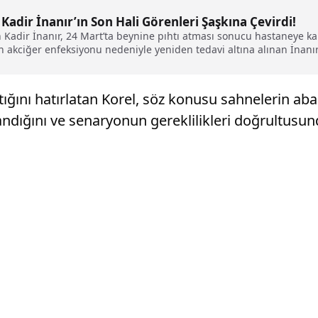
adir İnanır’ın Son Hali Görenleri Şaşkına Çevirdi!
Kadir İnanır, 24 Mart’ta beynine pıhtı atması sonucu hastaneye ka
kciğer enfeksiyonu nedeniyle yeniden tedavi altına alınan İnanır’ı
attığını hatırlatan Korel, söz konusu sahnelerin a
dığını ve senaryonun gereklilikleri doğrultusunda 