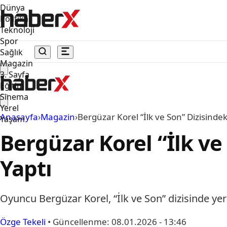
Dünya
Politika
Teknoloji
Spor
Sağlık
Magazin
3. Sayfa
Eğitim
Sinema
Yerel
Anasayfa
›
Magazin
›
Bergüzar Korel “İlk ve Son” Dizisinde
Yaşam
Bergüzar Korel “İlk ve
Yaptı
Oyuncu Bergüzar Korel, “İlk ve Son” dizisinde ye
Özge Tekeli
•
Güncellenme:
08.01.2026 - 13:46