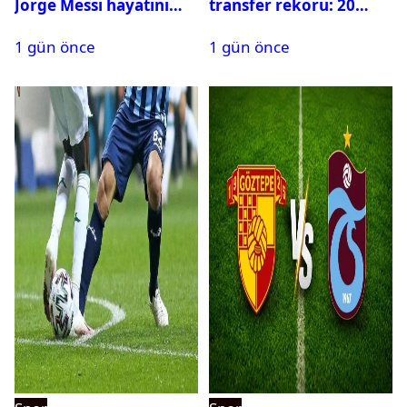
Jorge Messi hayatını
transfer rekoru: 20
kaybetti
saatte 15 transfer
1 gün önce
1 gün önce