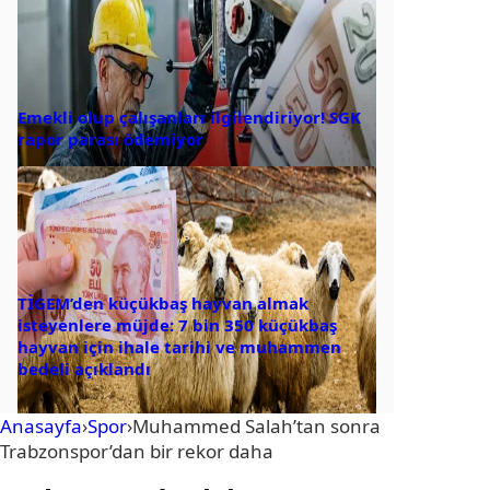
Emekli olup çalışanları ilgilendiriyor! SGK
rapor parası ödemiyor
TİGEM’den küçükbaş hayvan almak
isteyenlere müjde: 7 bin 350 küçükbaş
hayvan için ihale tarihi ve muhammen
bedeli açıklandı
Anasayfa
›
Spor
›
Muhammed Salah’tan sonra
Trabzonspor’dan bir rekor daha