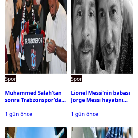
Spor
Spor
Muhammed Salah’tan
Lionel Messi’nin babası
sonra Trabzonspor’dan
Jorge Messi hayatını
bir rekor daha
kaybetti
1 gün önce
1 gün önce