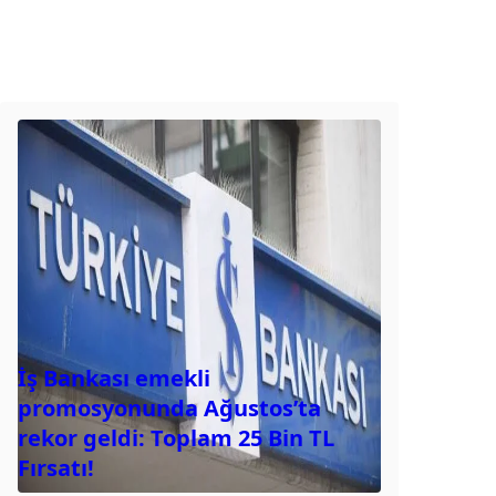
İş Bankası emekli
promosyonunda Ağustos’ta
rekor geldi: Toplam 25 Bin TL
Fırsatı!