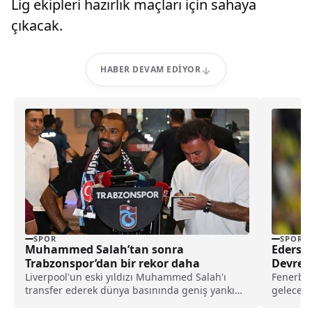
Lig ekipleri hazırlık maçları için sahaya
çıkacak.
HABER DEVAM EDIYOR
SPOR
SPOR
Muhammed Salah’tan sonra
Ederson
Trabzonspor’dan bir rekor daha
Devreye
Liverpool'un eski yıldızı Muhammed Salah'ı
Fenerbah
transfer ederek dünya basınında geniş yankı
geleceği
uyandıran Trabzonspor, yeni sezon kombine
kırmızı k