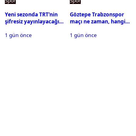
Spor
Spor
Yeni sezonda TRT’nin
Göztepe Trabzonspor
şifresiz yayınlayacağı
maçı ne zaman, hangi
maçlar belli oldu
kanalda? Salah
1 gün önce
1 gün önce
oynayacak mı?