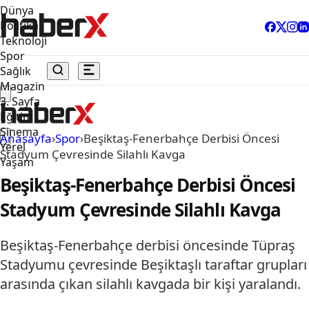
Dünya
Politika
Teknoloji
Spor
Sağlık
Magazin
3. Sayfa
Eğitim
Sinema
Anasayfa
›
Spor
›
Beşiktaş-Fenerbahçe Derbisi Öncesi
Yerel
Stadyum Çevresinde Silahlı Kavga
Yaşam
Beşiktaş-Fenerbahçe Derbisi Öncesi
Stadyum Çevresinde Silahlı Kavga
Beşiktaş-Fenerbahçe derbisi öncesinde Tüpraş
Stadyumu çevresinde Beşiktaşlı taraftar grupları
arasında çıkan silahlı kavgada bir kişi yaralandı.