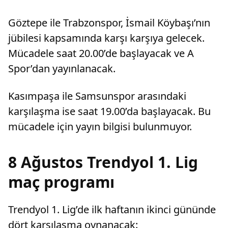
satışlarında 18 bine ulaşarak tarihinin en
yüksek kombine satış rekorunu kırdığını
Göztepe ile Trabzonspor, İsmail Köybaşı’nın
açıkladı.
jübilesi kapsamında karşı karşıya gelecek.
Mücadele saat 20.00’de başlayacak ve A
Spor’dan yayınlanacak.
Kasımpaşa ile Samsunspor arasındaki
karşılaşma ise saat 19.00’da başlayacak. Bu
mücadele için yayın bilgisi bulunmuyor.
8 Ağustos Trendyol 1. Lig
maç programı
Trendyol 1. Lig’de ilk haftanın ikinci gününde
dört karşılaşma oynanacak: