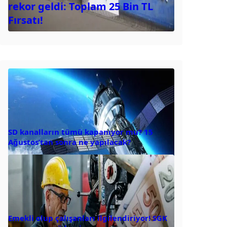
rekor geldi: Toplam 25 Bin TL
Fırsatı!
SD kanalların tümü kapanıyor mu? 15
Ağustos’tan sonra ne yapılacak?
Emekli olup çalışanları ilgilendiriyor! SGK