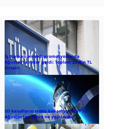
İş Bankası emekli promosyonunda
Ağustos’ta rekor geldi: Toplam 25 Bin TL
Fırsatı!
SD kanalların tümü kapanıyor mu? 15
Ağustos’tan sonra ne yapılacak?