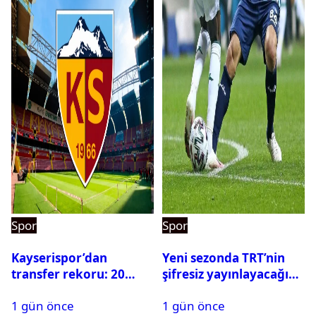
Spor
Spor
Kayserispor’dan
Yeni sezonda TRT’nin
transfer rekoru: 20
şifresiz yayınlayacağı
saatte 15 transfer
maçlar belli oldu
1 gün önce
1 gün önce