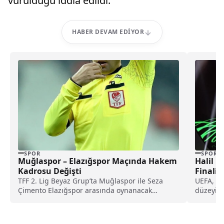
vurulduğu iddia edildi.
HABER DEVAM EDIYOR
SPOR
SPOR
Muğlaspor – Elazığspor Maçında Hakem
Halil 
Kadrosu Değişti
Finali
TFF 2. Lig Beyaz Grup’ta Muğlaspor ile Seza
UEFA, 2
Çimento Elazığspor arasında oynanacak
düzeyind
karşılaşmanın hakem kadrosunda değişikliğe
yönetece
gidildi.