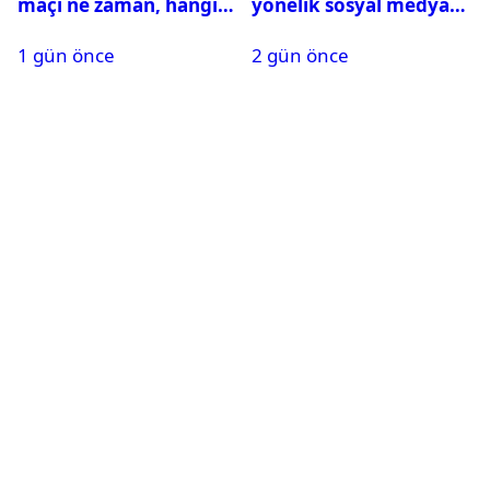
maçı ne zaman, hangi
yönelik sosyal medya
kanalda? Salah
paylaşımı yapan şüpheli
1 gün önce
2 gün önce
oynayacak mı?
hakkında karar çıktı