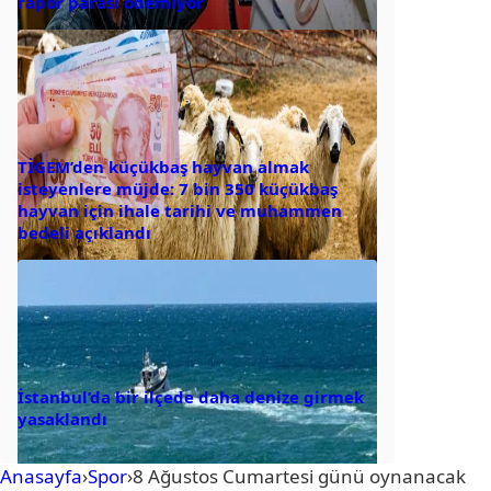
rapor parası ödemiyor
TİGEM’den küçükbaş hayvan almak
isteyenlere müjde: 7 bin 350 küçükbaş
hayvan için ihale tarihi ve muhammen
bedeli açıklandı
İstanbul’da bir ilçede daha denize girmek
yasaklandı
Anasayfa
›
Spor
›
8 Ağustos Cumartesi günü oynanacak