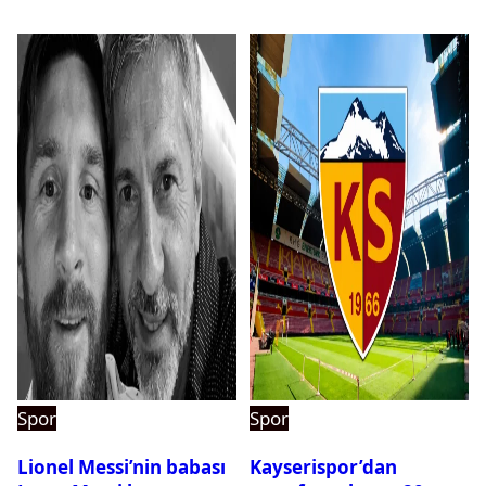
Spor
Spor
Lionel Messi’nin babası
Kayserispor’dan