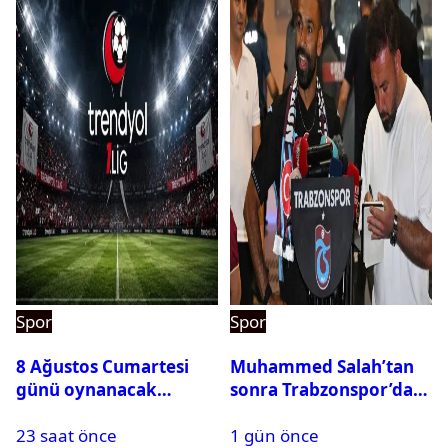
Spor
Spor
8 Ağustos Cumartesi
Muhammed Salah’tan
günü oynanacak
sonra Trabzonspor’dan
maçlar
bir rekor daha
23 saat önce
1 gün önce