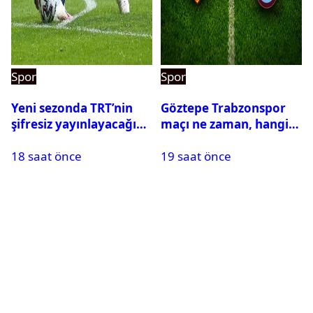
Spor
Spor
Yeni sezonda TRT’nin
Göztepe Trabzonspor
şifresiz yayınlayacağı
maçı ne zaman, hangi
maçlar belli oldu
kanalda? Salah
18 saat önce
19 saat önce
oynayacak mı?