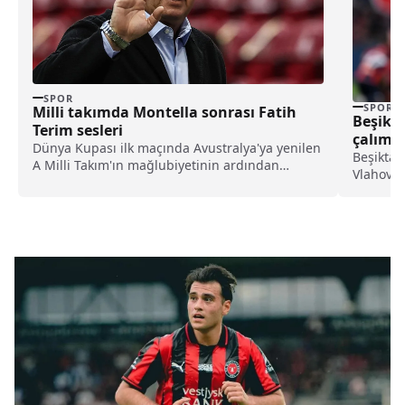
SPOR
SPOR
Milli takımda Montella sonrası Fatih
Beşikta
Terim sesleri
çalımı!
Dünya Kupası ilk maçında Avustralya'ya yenilen
Beşiktaş
A Milli Takım'ın mağlubiyetinin ardından
Vlahovic
Montella'nın geleceği tartışılırken, Dünya
edildi. 
Kupası sonrası Fatih Terim'in Milli Takım'ın
planda k
başına getirileceği iddia edildi.
planı bel