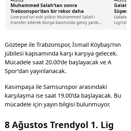
SPOR
SPOR
Muhammed Salah’tan sonra
Galatas
Trabzonspor’dan bir rekor daha
Süper L
Liverpool'un eski yıldızı Muhammed Salah'ı
Galatasa
transfer ederek dünya basınında geniş yankı
Ligi’nde 
uyandıran Trabzonspor, yeni sezon kombine
karşılaşa
satışlarında 18 bine ulaşarak tarihinin en
Trabzonsp
yüksek kombine satış rekorunu kırdığını
bekliyor.
Göztepe ile Trabzonspor, İsmail Köybaşı’nın
açıkladı.
jübilesi kapsamında karşı karşıya gelecek.
Mücadele saat 20.00’de başlayacak ve A
Spor’dan yayınlanacak.
Kasımpaşa ile Samsunspor arasındaki
karşılaşma ise saat 19.00’da başlayacak. Bu
mücadele için yayın bilgisi bulunmuyor.
8 Ağustos Trendyol 1. Lig