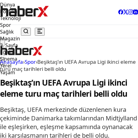
Dünya
Politika
Teknoloji
Spor
Sağlık
Magazin
3. Sayfa
Eğitim
Sinema
Anasayfa
›
Spor
›
Beşiktaş’ın UEFA Avrupa Ligi ikinci eleme
Yerel
turu maç tarihleri belli oldu
Yaşam
Beşiktaş’ın UEFA Avrupa Ligi ikinci
eleme turu maç tarihleri belli oldu
Beşiktaş, UEFA merkezinde düzenlenen kura
çekiminde Danimarka takımlarından Midtjylland
ile eşleşirken, eşleşme kapsamında oynanacak
iki karşılaşmanın tarihleri de belli oldu.