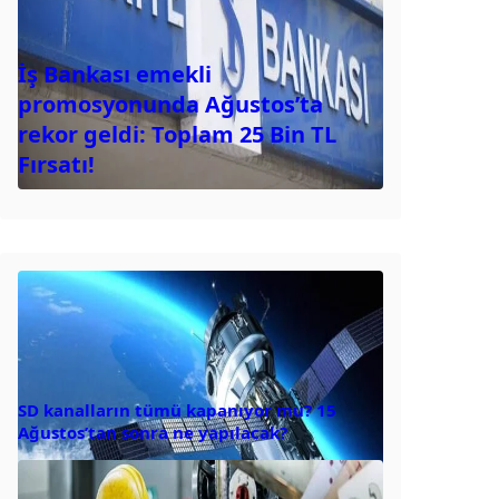
İş Bankası emekli
promosyonunda Ağustos’ta
rekor geldi: Toplam 25 Bin TL
Fırsatı!
SD kanalların tümü kapanıyor mu? 15
Ağustos’tan sonra ne yapılacak?