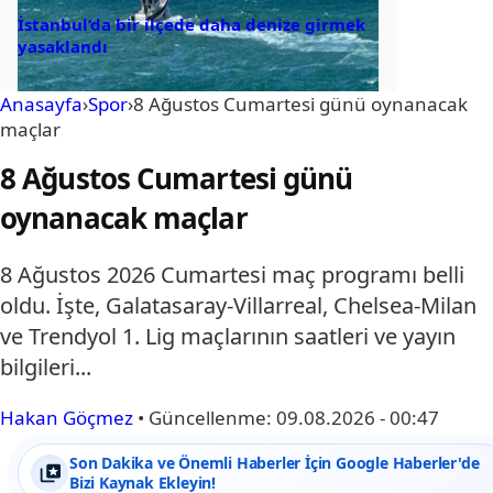
İstanbul’da bir ilçede daha denize girmek
yasaklandı
Anasayfa
›
Spor
›
8 Ağustos Cumartesi günü oynanacak
maçlar
8 Ağustos Cumartesi günü
oynanacak maçlar
8 Ağustos 2026 Cumartesi maç programı belli
oldu. İşte, Galatasaray-Villarreal, Chelsea-Milan
ve Trendyol 1. Lig maçlarının saatleri ve yayın
bilgileri...
Hakan Göçmez
•
Güncellenme:
09.08.2026 - 00:47
Son Dakika ve Önemli Haberler İçin Google Haberler'de
Bizi Kaynak Ekleyin!