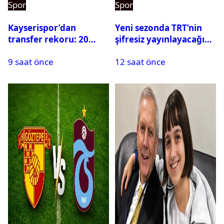
Spor
Spor
Kayserispor’dan
Yeni sezonda TRT’nin
transfer rekoru: 20
şifresiz yayınlayacağı
saatte 15 transfer
maçlar belli oldu
9 saat önce
12 saat önce