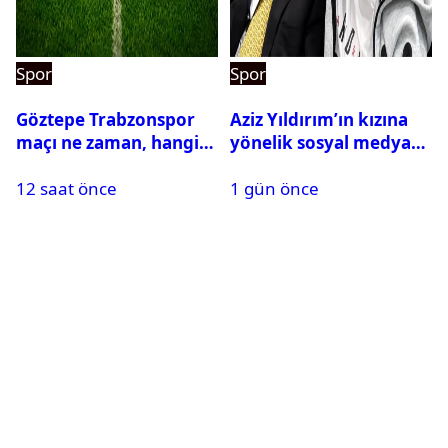
Spor
Spor
Göztepe Trabzonspor
Aziz Yıldırım’ın kızına
maçı ne zaman, hangi
yönelik sosyal medya
kanalda? Salah
paylaşımı yapan şüpheli
12 saat önce
1 gün önce
oynayacak mı?
hakkında karar çıktı