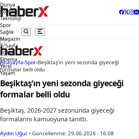
Dünya
Politika
Teknoloji
Spor
Sağlık
Magazin
3. Sayfa
Eğitim
Sinema
Anasayfa
›
Spor
›
Beşiktaş’ın yeni sezonda giyeceği
Yerel
formalar belli oldu
Yaşam
Beşiktaş’ın yeni sezonda giyeceği
formalar belli oldu
Beşiktaş, 2026-2027 sezonunda giyeceği
formalarını kamuoyuna tanıttı.
Aydın Uğur
•
Güncellenme:
29.06.2026 - 16:08