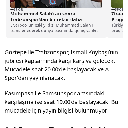
SPOR
SPOR
Muhammed Salah’tan sonra
Ziraat 
Trabzonspor’dan bir rekor daha
Program
Liverpool'un eski yıldızı Muhammed Salah'ı
Türkiye 
transfer ederek dünya basınında geniş yankı
programın
uyandıran Trabzonspor, yeni sezon kombine
28-30 Ek
satışlarında 18 bine ulaşarak tarihinin en
yüksek kombine satış rekorunu kırdığını
Göztepe ile Trabzonspor, İsmail Köybaşı’nın
açıkladı.
jübilesi kapsamında karşı karşıya gelecek.
Mücadele saat 20.00’de başlayacak ve A
Spor’dan yayınlanacak.
Kasımpaşa ile Samsunspor arasındaki
karşılaşma ise saat 19.00’da başlayacak. Bu
mücadele için yayın bilgisi bulunmuyor.