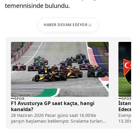
temennisinde bulundu.
HABER DEVAM EDIYOR
SPOR
SPOR
F1 Avusturya GP saat kaçta, hangi
İstanb
kanalda?
Edecek
28 Haziran 2026 Pazar günü saat 16.00'da
Esenyurt
yarışın başlaması bekleniyor. Sıralama turları
13.30'da
27 Haziran 2026 cumartesi günü
yönetece
tamamlanmıştı.