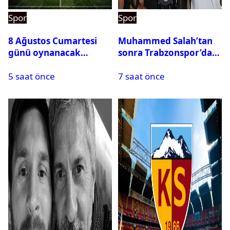
Spor
Spor
8 Ağustos Cumartesi
Muhammed Salah’tan
günü oynanacak
sonra Trabzonspor’dan
maçlar
bir rekor daha
5 saat önce
7 saat önce