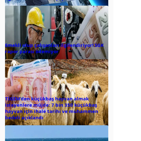
Emekli olup çalışanları ilgilendiriyor! SGK
rapor parası ödemiyor
TİGEM’den küçükbaş hayvan almak
isteyenlere müjde: 7 bin 350 küçükbaş
hayvan için ihale tarihi ve muhammen
bedeli açıklandı