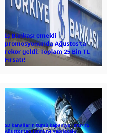
İş Bankası emekli
promosyonunda Ağustos’ta
rekor geldi: Toplam 25 Bin TL
Fırsatı!
SD kanalların tümü kapanıyor mu? 15
Ağustos’tan sonra ne yapılacak?