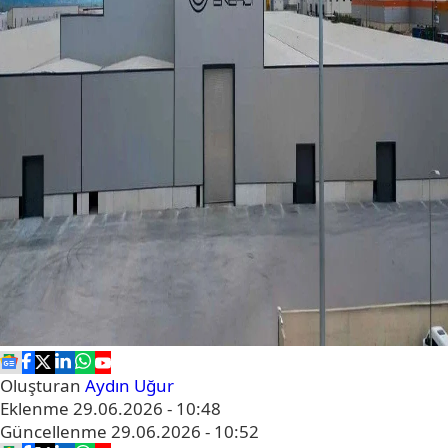
Oluşturan
Aydın Uğur
Eklenme
29.06.2026 - 10:48
Güncellenme
29.06.2026 - 10:52