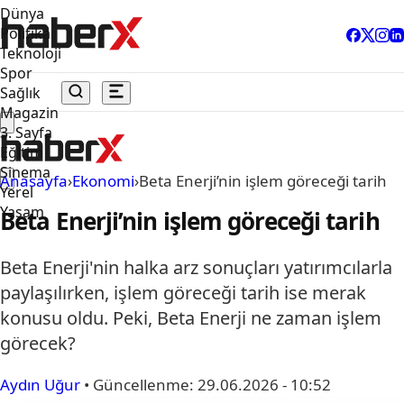
Dünya
Politika
Teknoloji
Spor
Sağlık
Magazin
3. Sayfa
Eğitim
Sinema
Anasayfa
›
Ekonomi
›
Beta Enerji’nin işlem göreceği tarih
Yerel
Yaşam
Beta Enerji’nin işlem göreceği tarih
Beta Enerji'nin halka arz sonuçları yatırımcılarla
paylaşılırken, işlem göreceği tarih ise merak
konusu oldu. Peki, Beta Enerji ne zaman işlem
görecek?
Aydın Uğur
•
Güncellenme:
29.06.2026 - 10:52