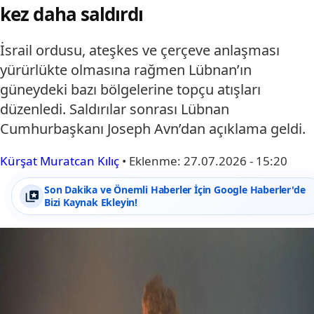
kez daha saldırdı
İsrail ordusu, ateşkes ve çerçeve anlaşması
yürürlükte olmasına rağmen Lübnan’ın
güneydeki bazı bölgelerine topçu atışları
düzenledi. Saldırılar sonrası Lübnan
Cumhurbaşkanı Joseph Avn’dan açıklama geldi.
Kürşat Muratcan Kılıç
•
Eklenme:
27.07.2026 - 15:20
Son Dakika ve Önemli Haberler İçin Google Haberler'de
Bizi Kaynak Ekleyin!