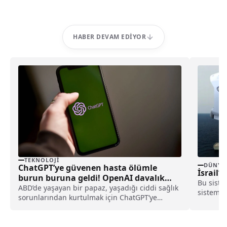
HABER DEVAM EDIYOR
TEKNOLOJI
DÜNYA
ChatGPT’ye güvenen hasta ölümle
İsrail’d
burun buruna geldi! OpenAI davalık
Bu sist
oldu
ABD’de yaşayan bir papaz, yaşadığı ciddi sağlık
sistemi
sorunlarından kurtulmak için ChatGPT’ye
yakın me
başvurdu. Ancak yapay zeka aracının
yönlendirmeleri ile tedavisini geciktiren papaz,
OpenAI’ya ve şirketin CEO’su Sam Altman’a dava