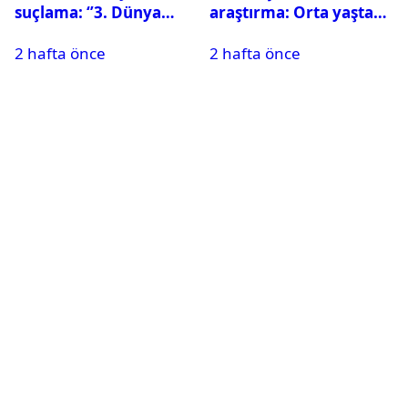
suçlama: ‘’3. Dünya
araştırma: Orta yaşta
Savaşı için ayrılan
fazla televizyon izlemek
2 hafta önce
2 hafta önce
silahları kullandılar’’
beyni küçültebilir