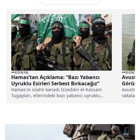
DÜNYA
DÜNYA
Hamas’tan Açıklama: “Bazı Yabancı
Avustra
Uyruklu Esirleri Serbest Bırkacağız”
Görünt
Hamas'ın silahlı kanadı İzzeddin el-Kassam
Avustral
Tugayları, ellerindeki bazı yabancı uyruklu
vakaları
esirleri Gazze'de tutmak istemedikleri...
kavga ed