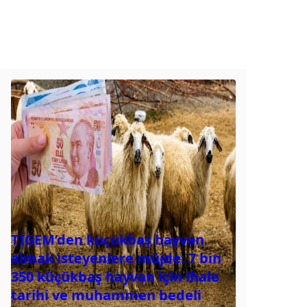
TİGEM’den küçükbaş hayvan
almak isteyenlere müjde: 7 bin
350 küçükbaş hayvan için ihale
tarihi ve muhammen bedeli