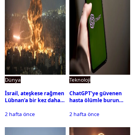
Dünya
Teknoloji
İsrail, ateşkese rağmen
ChatGPT’ye güvenen
Lübnan’a bir kez daha
hasta ölümle burun
saldırdı
buruna geldi! OpenAI
2 hafta önce
2 hafta önce
davalık oldu