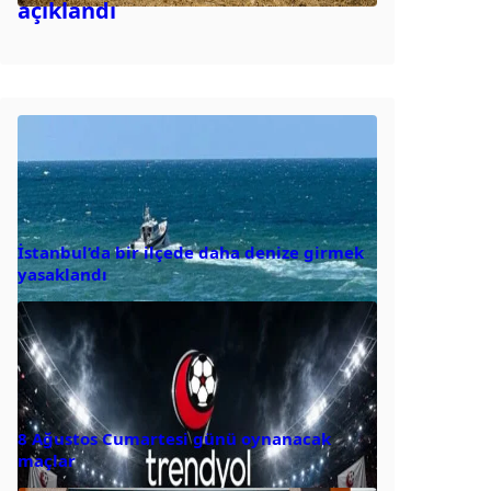
açıklandı
İstanbul’da bir ilçede daha denize girmek
yasaklandı
8 Ağustos Cumartesi günü oynanacak
maçlar