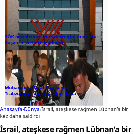
YÖK öğrencilere burs desteğini duyurdu:
Başvuru şartları açıklandı
Muhammed Salah’tan sonra
Trabzonspor’dan bir rekor daha
Anasayfa
›
Dünya
›
İsrail, ateşkese rağmen Lübnan’a bir
kez daha saldırdı
İsrail, ateşkese rağmen Lübnan’a bir