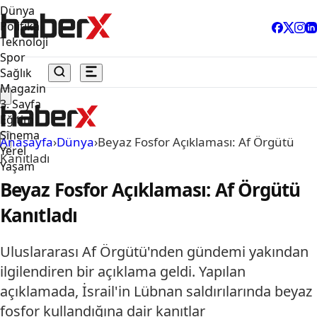
Dünya
Politika
Teknoloji
Spor
Sağlık
Magazin
3. Sayfa
Eğitim
Sinema
Anasayfa
›
Dünya
›
Beyaz Fosfor Açıklaması: Af Örgütü
Yerel
Kanıtladı
Yaşam
Beyaz Fosfor Açıklaması: Af Örgütü
Kanıtladı
Uluslararası Af Örgütü'nden gündemi yakından
ilgilendiren bir açıklama geldi. Yapılan
açıklamada, İsrail'in Lübnan saldırılarında beyaz
fosfor kullandığına dair kanıtlar