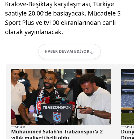
Kralove-Beşiktaş karşılaşması, Türkiye
saatiyle 20.00’de başlayacak. Mücadele S
Sport Plus ve tv100 ekranlarından canlı
olarak yayınlanacak.
HABER DEVAM EDIYOR
SPOR
SPOR
Muhammed Salah’ın Trabzonspor’a 2
Dünya 
yıllık maliyeti belli oldu
Dünya 