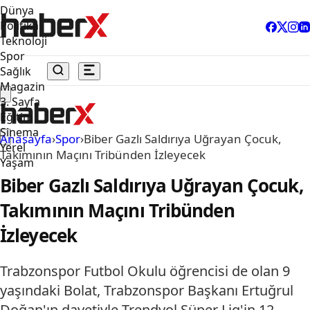
Dünya
Politika
Teknoloji
Spor
Sağlık
Magazin
3. Sayfa
Eğitim
Sinema
Anasayfa
›
Spor
›
Biber Gazlı Saldırıya Uğrayan Çocuk,
Yerel
Takımının Maçını Tribünden İzleyecek
Yaşam
Biber Gazlı Saldırıya Uğrayan Çocuk,
Takımının Maçını Tribünden
İzleyecek
Trabzonspor Futbol Okulu öğrencisi de olan 9
yaşındaki Bolat, Trabzonspor Başkanı Ertuğrul
Doğan'ın davetiyle Trendyol Süper Lig'in 12.