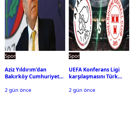
Spor
Spor
Aziz Yıldırım’dan
UEFA Konferans Ligi
Bakırköy Cumhuriyet
karşılaşmasını Türk
Başsavcılığına suç
hakem yönetecek
2 gün önce
2 gün önce
duyurusu