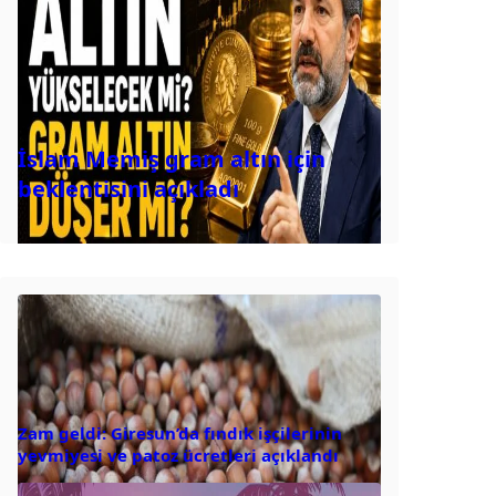
İslam Memiş gram altın için
beklentisini açıkladı
Zam geldi: Giresun’da fındık işçilerinin
yevmiyesi ve patoz ücretleri açıklandı