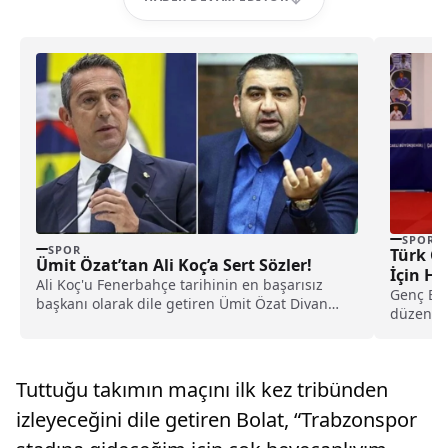
SPOR
SPOR
Türk Ge
Ümit Özat’tan Ali Koç’a Sert Sözler!
İçin Ha
Ali Koç'u Fenerbahçe tarihinin en başarısız
Genç Erk
başkanı olarak dile getiren Ümit Özat Divan
düzenle
Kurulu'nda...
Şampiyona
Tuttuğu takımın maçını ilk kez tribünden
izleyeceğini dile getiren Bolat, “Trabzonspor