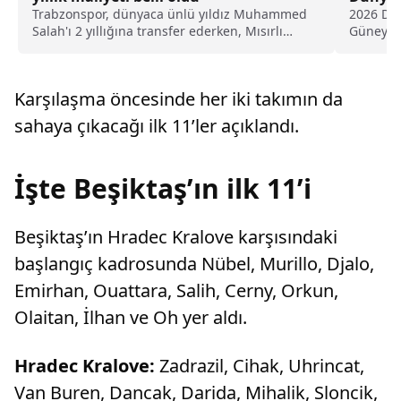
Trabzonspor, dünyaca ünlü yıldız Muhammed
2026 Dü
Salah'ı 2 yıllığına transfer ederken, Mısırlı
Güney Af
futbolcunun Karadeniz ekibine 2 yıllık maliyeti
Haziran 
belli oldu.
programı
var? Dün
Karşılaşma öncesinde her iki takımın da
günün ma
sahaya çıkacağı ilk 11’ler açıklandı.
İşte Beşiktaş’ın ilk 11’i
Beşiktaş’ın Hradec Kralove karşısındaki
başlangıç kadrosunda Nübel, Murillo, Djalo,
Emirhan, Ouattara, Salih, Cerny, Orkun,
Olaitan, İlhan ve Oh yer aldı.
Hradec Kralove:
Zadrazil, Cihak, Uhrincat,
Van Buren, Dancak, Darida, Mihalik, Sloncik,