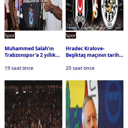
Spor
Spor
Muhammed Salah’ın
Hradec Kralove-
Trabzonspor’a 2 yıllık
Beşiktaş maçının tarihi
maliyeti belli oldu
ve saati açıklandı
19 saat önce
20 saat önce