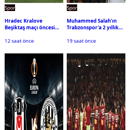
Spor
Spor
Hradec Kralove
Muhammed Salah’ın
Beşiktaş maçı öncesi
Trabzonspor’a 2 yıllık
kadrolar belli oldu! İşte
maliyeti belli oldu
12 saat önce
19 saat önce
Siyah-Beyazlıların 11’i