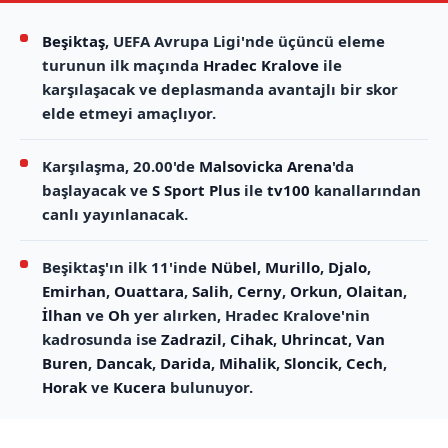
Beşiktaş
, UEFA Avrupa Ligi'nde üçüncü eleme
turunun ilk maçında
Hradec Kralove
ile
karşılaşacak ve deplasmanda avantajlı bir skor
elde etmeyi amaçlıyor.
Karşılaşma, 20.00'de
Malsovicka Arena
'da
başlayacak ve
S Sport Plus
ile
tv100
kanallarından
canlı yayınlanacak.
Beşiktaş'ın ilk 11'inde
Nübel
,
Murillo
,
Djalo
,
Emirhan
,
Ouattara
,
Salih
,
Cerny
,
Orkun
,
Olaitan
,
İlhan
ve
Oh
yer alırken, Hradec Kralove'nin
kadrosunda ise
Zadrazil
,
Cihak
,
Uhrincat
,
Van
Buren
,
Dancak
,
Darida
,
Mihalik
,
Sloncik
,
Cech
,
Horak
ve
Kucera
bulunuyor.