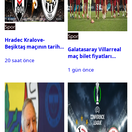
Spor
Spor
Hradec Kralove-
Beşiktaş maçının tarihi
Galatasaray Villarreal
ve saati açıklandı
maç bilet fiyatları
20 saat önce
açıklandı
1 gün önce