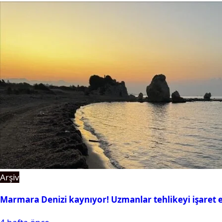
Arşiv
Marmara Denizi kaynıyor! Uzmanlar tehlikeyi işaret e