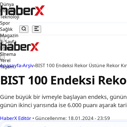
Dünya
Politika
Teknoloji
Spor
Sağlık
Magazin
3. Sayfa
Eğitim
Sinema
Yerel
Anasayfa
›
Arşiv
›
BIST 100 Endeksi Rekor Üstüne Rekor Kır
Yaşam
BIST 100 Endeksi Reko
Güne büyük bir ivmeyle başlayan endeks, günün i
günün ikinci yarısında ise 6.000 puanı aşarak tar
HaberX Editör
•
Güncellenme:
18.01.2024 - 23:59