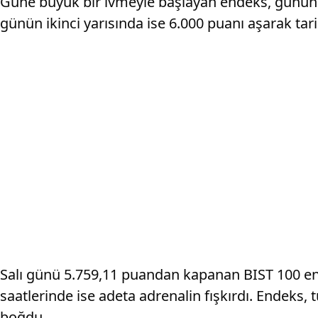
Güne büyük bir ivmeyle başlayan endeks, günün i
günün ikinci yarısında ise 6.000 puanı aşarak tarih
Salı günü 5.759,11 puandan kapanan BIST 100 en
saatlerinde ise adeta adrenalin fışkırdı. Endeks,
boğdu.