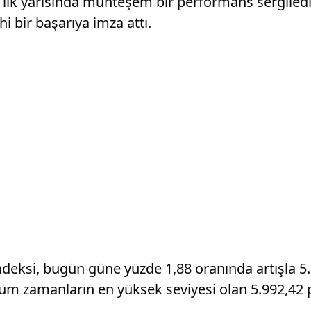
lk yarısında muhteşem bir performans sergiledi.
i bir başarıya imza attı.
deksi, bugün güne yüzde 1,88 oranında artışla 5
 tüm zamanların en yüksek seviyesi olan 5.992,42 