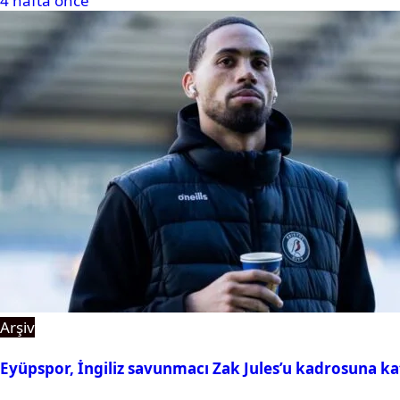
4 hafta önce
Arşiv
Eyüpspor, İngiliz savunmacı Zak Jules’u kadrosuna ka