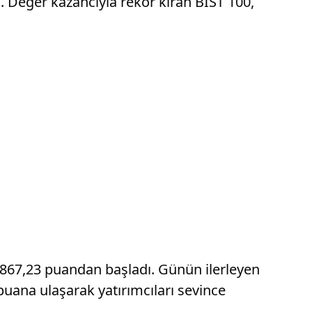
 Değer kazancıyla rekor kıran BIST 100,
.867,23 puandan başladı. Günün ilerleyen
puana ulaşarak yatırımcıları sevince