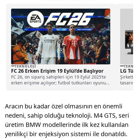
TEKNOLOJI
TEKNOL
FC 26 Erken Erişim 19 Eylül’de Başlıyor
LG Türk
FC 26, ön sipariş sahipleri için 19 Eylül 2025’te
Şirkette
erken erişime açılıyor; futbol tutkunları oyunu
tasarıml
resmi çıkışından önce deneyimleyebilecek.
teknoloji
Aracın bu kadar özel olmasının en önemli
nedeni, sahip olduğu teknoloji. M4 GTS, seri
üretim BMW modellerinde ilk kez kullanılan
yenilikçi bir enjeksiyon sistemi ile donatıldı.