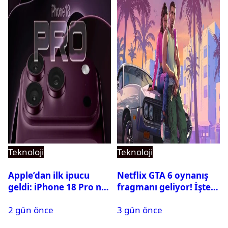
Teknoloji
Teknoloji
Apple’dan ilk ipucu
Netflix GTA 6 oynanış
geldi: iPhone 18 Pro ne
fragmanı geliyor! İşte
zaman tanıtılacak?
yayın tarihi
2 gün önce
3 gün önce