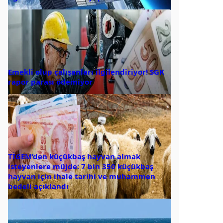
Emekli olup çalışanları ilgilendiriyor! SGK
rapor parası ödemiyor
TİGEM’den küçükbaş hayvan almak
isteyenlere müjde: 7 bin 350 küçükbaş
hayvan için ihale tarihi ve muhammen
bedeli açıklandı