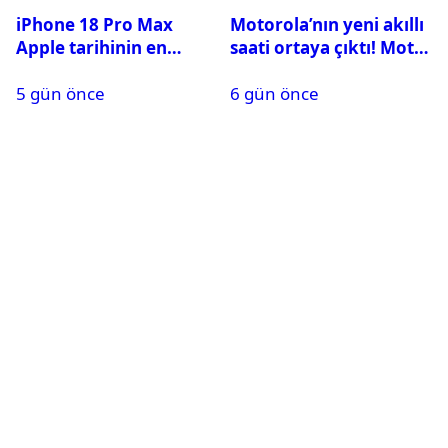
iPhone 18 Pro Max
Motorola’nın yeni akıllı
Apple tarihinin en
saati ortaya çıktı! Moto
pahalı iPhone’u olabilir
Watch Ultra ilk kez
5 gün önce
6 gün önce
görüntülendi