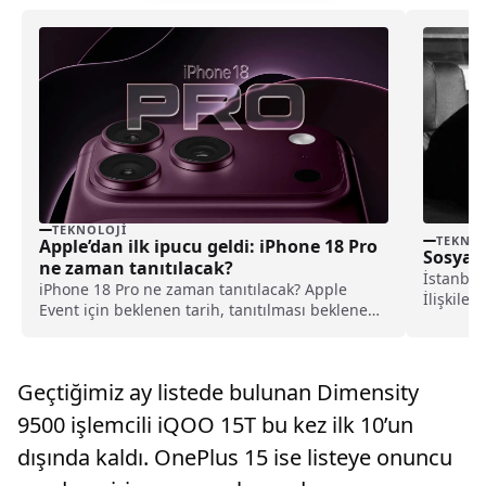
TEKNOLOJI
TEKNOL
Apple’dan ilk ipucu geldi: iPhone 18 Pro
Sosyal 
ne zaman tanıtılacak?
İstanbul 
iPhone 18 Pro ne zaman tanıtılacak? Apple
İlişkile
Event için beklenen tarih, tanıtılması beklenen
Dr. Derya
ürünler ve son gelişmeler haberimizde.
Geçtiğimiz ay listede bulunan Dimensity
9500 işlemcili iQOO 15T bu kez ilk 10’un
dışında kaldı. OnePlus 15 ise listeye onuncu