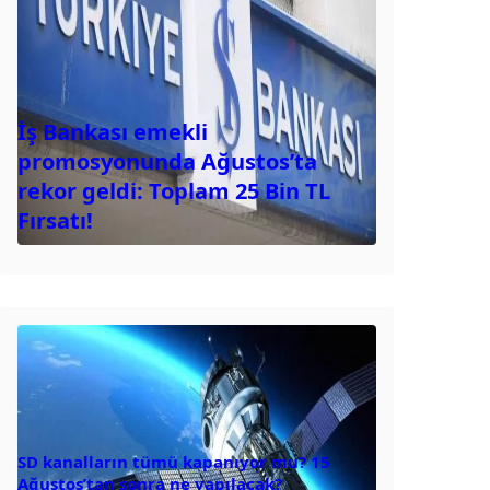
İş Bankası emekli
promosyonunda Ağustos’ta
rekor geldi: Toplam 25 Bin TL
Fırsatı!
SD kanalların tümü kapanıyor mu? 15
Ağustos’tan sonra ne yapılacak?