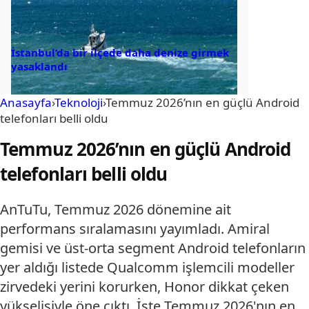
İstanbul’da bir ilçede daha denize girmek
yasaklandı
Anasayfa
›
Teknoloji
›
Temmuz 2026’nın en güçlü Android
telefonları belli oldu
Temmuz 2026’nın en güçlü Android
telefonları belli oldu
AnTuTu, Temmuz 2026 dönemine ait
performans sıralamasını yayımladı. Amiral
gemisi ve üst-orta segment Android telefonların
yer aldığı listede Qualcomm işlemcili modeller
zirvedeki yerini korurken, Honor dikkat çeken
yükselişiyle öne çıktı. İşte Temmuz 2026'nın en