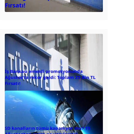
Fırsatı!
İş Bankası emekli promosyonunda
Ağustos’ta rekor geldi: Toplam 25 Bin TL
Fırsatı!
SD kanalların tümü kapanıyor mu? 15
Ağustos’tan sonra ne yapılacak?