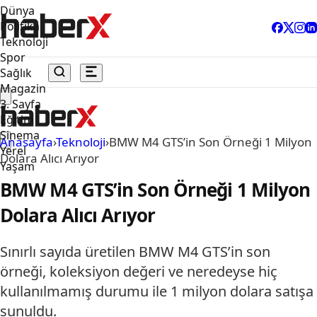
Dünya
Politika
Teknoloji
Spor
Sağlık
Magazin
3. Sayfa
Eğitim
Sinema
Anasayfa
›
Teknoloji
›
BMW M4 GTS’in Son Örneği 1 Milyon
Yerel
Dolara Alıcı Arıyor
Yaşam
BMW M4 GTS’in Son Örneği 1 Milyon
Dolara Alıcı Arıyor
Sınırlı sayıda üretilen BMW M4 GTS’in son
örneği, koleksiyon değeri ve neredeyse hiç
kullanılmamış durumu ile 1 milyon dolara satışa
sunuldu.