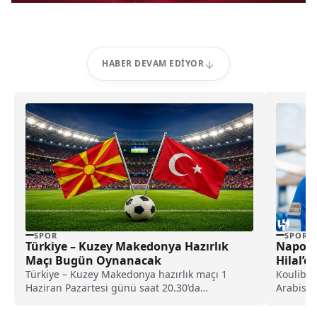
HABER DEVAM EDIYOR
SPOR
SPOR
Türkiye – Kuzey Makedonya Hazırlık
Napoli’
Maçı Bugün Oynanacak
Hilal’e
Türkiye – Kuzey Makedonya hazırlık maçı 1
Koulibal
Haziran Pazartesi günü saat 20.30’da
Arabista
Kadıköy’de oynanacak. A Milli Takım’ın özel
Al Hilal'i
maçının yayın bilgisi ve detayları belli oldu.