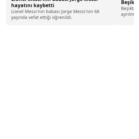
Beşikta
hayatını kaybetti
Beşiktaş’
Lionel Messi'nin babası Jorge Messi'nin 68
ayrılmas
yaşında vefat ettiği öğrenildi.
görevine
Turan’a t
ederek s