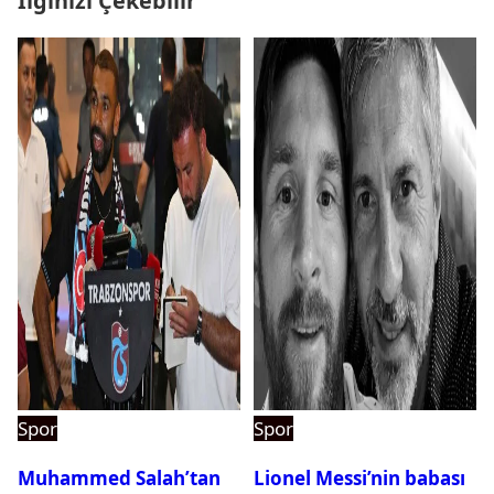
İlginizi Çekebilir
Spor
Spor
Muhammed Salah’tan
Lionel Messi’nin babası