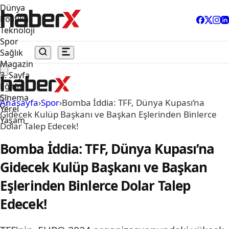
Dünya
Politika
Teknoloji
Spor
Sağlık
Magazin
3. Sayfa
Eğitim
Sinema
Anasayfa
›
Spor
›
Bomba İddia: TFF, Dünya Kupası’na
Yerel
Gidecek Kulüp Başkanı ve Başkan Eşlerinden Binlerce
Yaşam
Dolar Talep Edecek!
Bomba İddia: TFF, Dünya Kupası’na
Gidecek Kulüp Başkanı ve Başkan
Eşlerinden Binlerce Dolar Talep
Edecek!