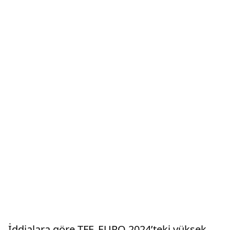
İddialara göre TFF, EURO 2024’teki yüksek