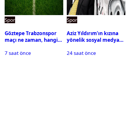
Spor
Spor
Göztepe Trabzonspor
Aziz Yıldırım’ın kızına
maçı ne zaman, hangi
yönelik sosyal medya
kanalda? Salah
paylaşımı yapan şüpheli
7 saat önce
24 saat önce
oynayacak mı?
hakkında karar çıktı