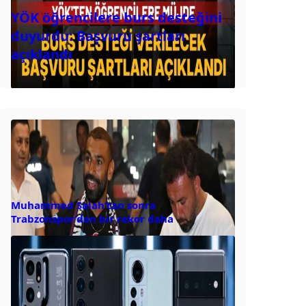
YÖK öğrencilere burs desteğini
duyurdu: Başvuru şartları
açıklandı
Muhammed Salah’tan sonra
Trabzonspor’dan bir rekor daha