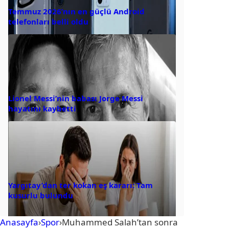
Temmuz 2026’nın en güçlü Android
telefonları belli oldu
Lionel Messi’nin babası Jorge Messi
hayatını kaybetti
Yargıtay’dan ter kokan eş kararı: Tam
kusurlu bulundu
Anasayfa
›
Spor
›
Muhammed Salah’tan sonra