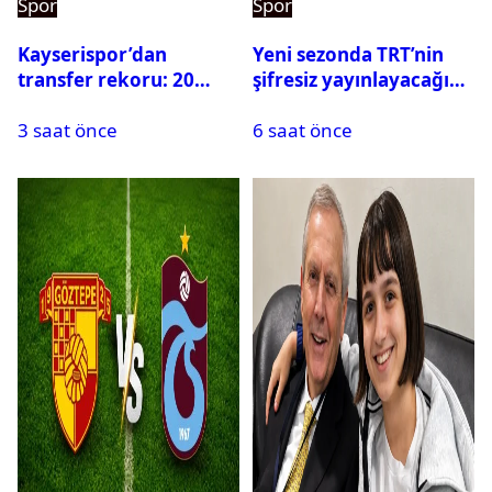
Spor
Spor
Kayserispor’dan
Yeni sezonda TRT’nin
transfer rekoru: 20
şifresiz yayınlayacağı
saatte 15 transfer
maçlar belli oldu
3 saat önce
6 saat önce