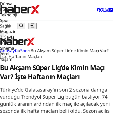
Dünya
Politika
Teknoloji
Spor
Sağlık
Magazin
3. Sayfa
Eğitim
Sinema
Anasayfa
›
Spor
›
Bu Akşam Süper Lig’de Kimin Maçı Var?
Yerel
İşte Haftanın Maçları
Yaşam
Bu Akşam Süper Lig’de Kimin Maçı
Var? İşte Haftanın Maçları
Türkiye’de Galatasaray’ın son 2 sezona damga
vurduğu Trendyol Süper Lig bugün başlıyor. 74
günlük aranın ardından ilk maç ile açılacak yeni
sezonda ilk hafta maçları belli oldu. Sezon açılış