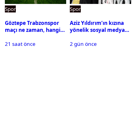
Spor
Spor
Göztepe Trabzonspor
Aziz Yıldırım’ın kızına
maçı ne zaman, hangi
yönelik sosyal medya
kanalda? Salah
paylaşımı yapan şüpheli
21 saat önce
2 gün önce
oynayacak mı?
hakkında karar çıktı