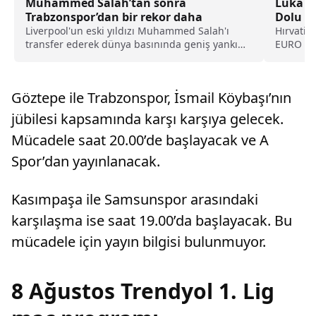
Muhammed Salah’tan sonra
Luka M
Trabzonspor’dan bir rekor daha
Dolu Sö
Liverpool'un eski yıldızı Muhammed Salah'ı
Hırvatis
transfer ederek dünya basınında geniş yankı
EURO 20
uyandıran Trabzonspor, yeni sezon kombine
Modric b
satışlarında 18 bine ulaşarak tarihinin en
yüksek kombine satış rekorunu kırdığını
Göztepe ile Trabzonspor, İsmail Köybaşı’nın
açıkladı.
jübilesi kapsamında karşı karşıya gelecek.
Mücadele saat 20.00’de başlayacak ve A
Spor’dan yayınlanacak.
Kasımpaşa ile Samsunspor arasındaki
karşılaşma ise saat 19.00’da başlayacak. Bu
mücadele için yayın bilgisi bulunmuyor.
8 Ağustos Trendyol 1. Lig