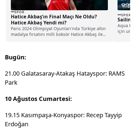
SPOR
SPOR
Hatice Akbaş’ın Final Maçı Ne Oldu?
Sailing
Hatice Akbaş Yendi mi?
Aqua Flo
Paris 2024 Olimpiyat Oyunları'nda Türkiye altın
için un
madalya fırsatını milli boksör Hatice Akbaş ile
hazırlanı
yakaladı....
Bugün:
21.00 Galatasaray-Atakaş Hatayspor: RAMS
Park
10 Ağustos Cumartesi:
19.15 Kasımpaşa-Konyaspor: Recep Tayyip
Erdoğan