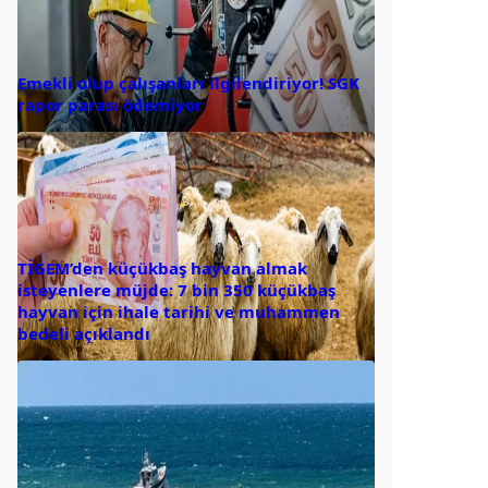
Emekli olup çalışanları ilgilendiriyor! SGK
rapor parası ödemiyor
TİGEM’den küçükbaş hayvan almak
isteyenlere müjde: 7 bin 350 küçükbaş
hayvan için ihale tarihi ve muhammen
bedeli açıklandı