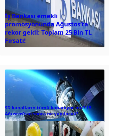
İş Bankası emekli
promosyonunda Ağustos’ta
rekor geldi: Toplam 25 Bin TL
Fırsatı!
SD kanalların tümü kapanıyor mu? 15
Ağustos’tan sonra ne yapılacak?