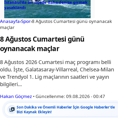
İstanbul’da bir ilçede daha denize girmek
yasaklandı
Anasayfa
›
Spor
›
8 Ağustos Cumartesi günü oynanacak
maçlar
8 Ağustos Cumartesi günü
oynanacak maçlar
8 Ağustos 2026 Cumartesi maç programı belli
oldu. İşte, Galatasaray-Villarreal, Chelsea-Milan
ve Trendyol 1. Lig maçlarının saatleri ve yayın
bilgileri...
Hakan Göçmez
•
Güncellenme:
09.08.2026 - 00:47
Son Dakika ve Önemli Haberler İçin Google Haberler'de
Bizi Kaynak Ekleyin!