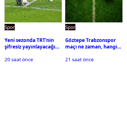
Spor
Spor
Yeni sezonda TRT’nin
Göztepe Trabzonspor
şifresiz yayınlayacağı
maçı ne zaman, hangi
maçlar belli oldu
kanalda? Salah
20 saat önce
21 saat önce
oynayacak mı?