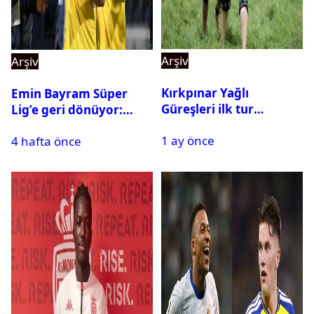
Arşiv
Arşiv
Kırkpınar Yağlı
Emin Bayram Süper
Güreşleri ilk tur
Lig’e geri dönüyor:
sonuçları açıklandı! İşte
Galatasaray onay verdi
1 ay önce
2. tura geçen
4 hafta önce
pehlivanlar