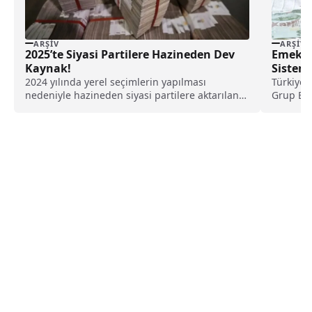
ARŞIV
ARŞIV
2025’te Siyasi Partilere Hazineden Dev
Emeklil
Kaynak!
Sistemi
2024 yılında yerel seçimlerin yapılması
Türkiye’d
nedeniyle hazineden siyasi partilere aktarılan
Grup Baş
tutar 6 milyar 682...
açıklamal