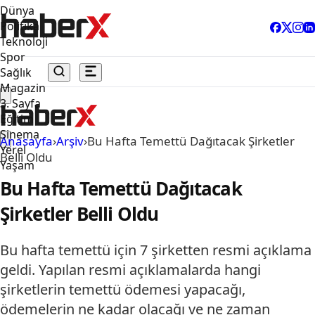
Dünya
Politika
Teknoloji
Spor
Sağlık
Magazin
3. Sayfa
Eğitim
Sinema
Anasayfa
›
Arşiv
›
Bu Hafta Temettü Dağıtacak Şirketler
Yerel
Belli Oldu
Yaşam
Bu Hafta Temettü Dağıtacak
Şirketler Belli Oldu
Bu hafta temettü için 7 şirketten resmi açıklama
geldi. Yapılan resmi açıklamalarda hangi
şirketlerin temettü ödemesi yapacağı,
ödemelerin ne kadar olacağı ve ne zaman