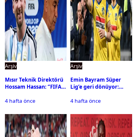
Arşiv
Arşiv
Mısır Teknik Direktörü
Emin Bayram Süper
Hossam Hassan: ‘’FIFA,
Lig’e geri dönüyor:
Messi’nin elenmesini
Galatasaray onay verdi
4 hafta önce
4 hafta önce
istemiyor’’