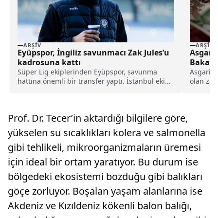
ARŞIV
ARŞIV
Eyüpspor, İngiliz savunmacı Zak Jules’u
Asgari 
kadrosuna kattı
Bakan 
Süper Lig ekiplerinden Eyüpspor, savunma
Asgari ü
hattına önemli bir transfer yaptı. İstanbul ekibi,
olan zam
Rotherham United formasını terleten İngiliz
ediyor....
stoper Zak Jules’u transfer ettiğini açıkladı.
Prof. Dr. Tecer’in aktardığı bilgilere göre,
yükselen su sıcaklıkları kolera ve salmonella
gibi tehlikeli, mikroorganizmaların üremesi
için ideal bir ortam yaratıyor. Bu durum ise
bölgedeki ekosistemi bozduğu gibi balıkları
göçe zorluyor. Boşalan yaşam alanlarına ise
Akdeniz ve Kızıldeniz kökenli balon balığı,