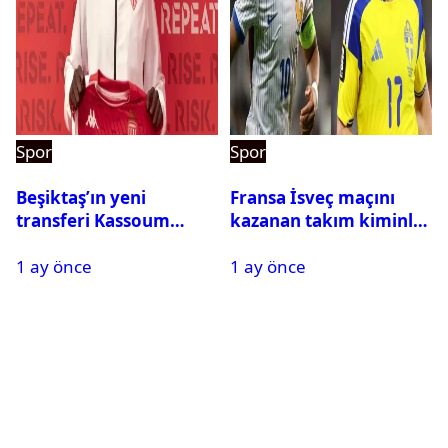
Spor
Spor
Beşiktaş’ın yeni
Fransa İsveç maçını
transferi Kassoum
kazanan takım kiminle
Ouattara saat kaçta
eşleşecek? Son 16
1 ay önce
1 ay önce
gelecek? Resmi
turundaki rakip belli
açıklama geldi
oldu