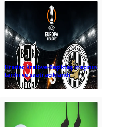
Hradec Kralove-Beşiktaş maçının
tarihi ve saati açıklandı