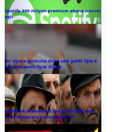
Spotify 300 milyon premium abone sınırını
aştı
Bir sigara grubuna daha zam geldi: İşte 6
Ağustos zamlı fiyat listesi
Emekliye ödenecek 3 bin 552 liralık zam
farkı hesaplara yatmadan eridi