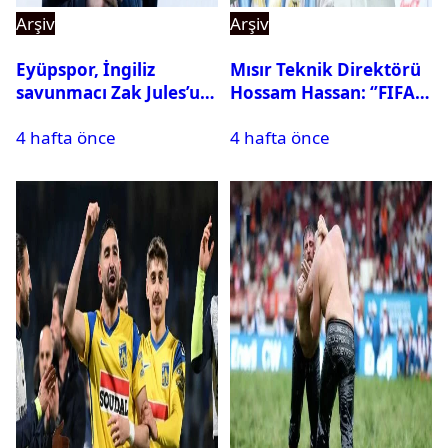
Arşiv
Arşiv
Eyüpspor, İngiliz
Mısır Teknik Direktörü
savunmacı Zak Jules’u
Hossam Hassan: ‘’FIFA,
kadrosuna kattı
Messi’nin elenmesini
4 hafta önce
4 hafta önce
istemiyor’’