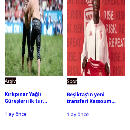
Arşiv
Spor
Kırkpınar Yağlı
Beşiktaş’ın yeni
Güreşleri ilk tur
transferi Kassoum
sonuçları açıklandı! İşte
Ouattara saat kaçta
1 ay önce
2. tura geçen
1 ay önce
gelecek? Resmi
pehlivanlar
açıklama geldi