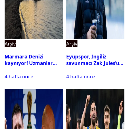
Arşiv
Arşiv
Marmara Denizi
Eyüpspor, İngiliz
kaynıyor! Uzmanlar
savunmacı Zak Jules’u
tehlikeyi işaret etti
kadrosuna kattı
4 hafta önce
4 hafta önce