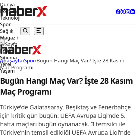
Dünya
Politika
Teknoloji
Spor
Sağlık
Magazin
3. Sayfa
Eğitim
Sinema
Anasayfa
›
Spor
›
Bugün Hangi Maç Var? İşte 28 Kasım
Yerel
Maç Programı
Yaşam
Bugün Hangi Maç Var? İşte 28 Kasım
Maç Programı
Türkiye’de Galatasaray, Beşiktaş ve Fenerbahçe
için kritik gün bugün. UEFA Avrupa Ligi’nde 5.
hafta maçları bugün oynanacak. 3 temsilci ile
Türkiye’nin temsil edildiği UEFA Avrupa Ligi’nde