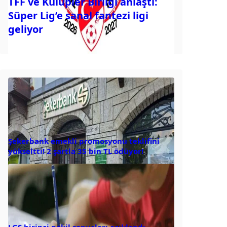
TFF ve Kulüpler Birliği anlaştı:
Süper Lig’e sanal fantezi ligi
geliyor
Şekerbank emekli promosyonu teklifini
yükseltti! 2 şartla 35 bin TL ödüyor!
LGS birinci nakil sonuçları açıklandı