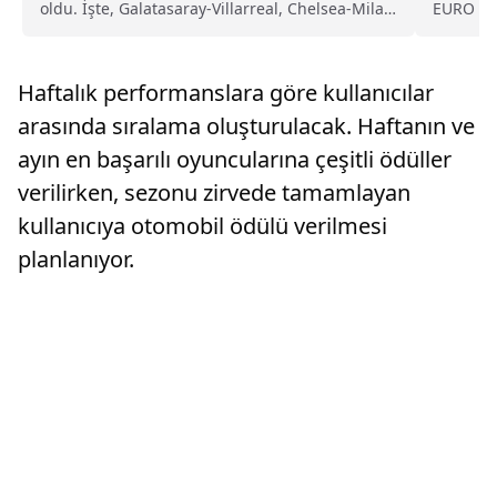
oldu. İşte, Galatasaray-Villarreal, Chelsea-Milan
EURO 20
ve Trendyol 1. Lig maçlarının saatleri ve yayın
Modric b
bilgileri...
Haftalık performanslara göre kullanıcılar
arasında sıralama oluşturulacak. Haftanın ve
ayın en başarılı oyuncularına çeşitli ödüller
verilirken, sezonu zirvede tamamlayan
kullanıcıya otomobil ödülü verilmesi
planlanıyor.