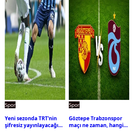
Spor
Spor
Yeni sezonda TRT’nin
Göztepe Trabzonspor
şifresiz yayınlayacağı
maçı ne zaman, hangi
maçlar belli oldu
kanalda? Salah