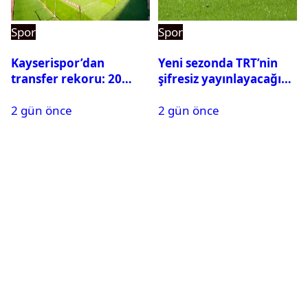
Spor
Spor
Kayserispor’dan
Yeni sezonda TRT’nin
transfer rekoru: 20
şifresiz yayınlayacağı
saatte 15 transfer
maçlar belli oldu
2 gün önce
2 gün önce