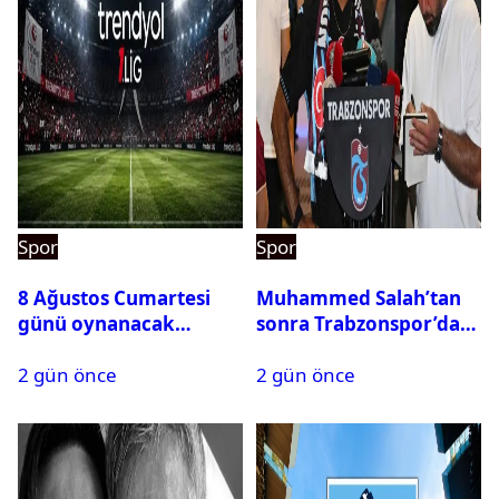
Spor
Spor
8 Ağustos Cumartesi
Muhammed Salah’tan
günü oynanacak
sonra Trabzonspor’dan
maçlar
bir rekor daha
2 gün önce
2 gün önce