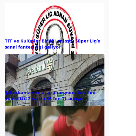
TFF ve Kulüpler Birliği anlaştı: Süper Lig’e
sanal fantezi ligi geliyor
Şekerbank emekli promosyonu teklifini
yükseltti! 2 şartla 35 bin TL ödüyor!