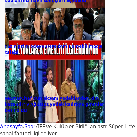
Fazla prim ödeyenlere zamlı emekli maaşı
talebi
MasterChef dün akşam yedeklerden kim
kazandı? 9 Ağustos yedek kadroya girenler
belli oldu
Anasayfa
›
Spor
›
TFF ve Kulüpler Birliği anlaştı: Süper Lig’e
sanal fantezi ligi geliyor