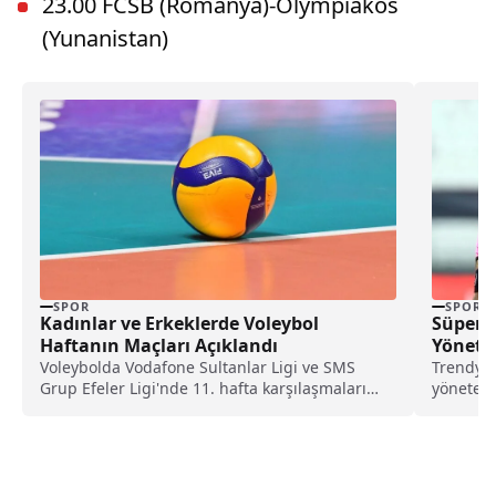
23.00 FCSB (Romanya)-Olympiakos
(Yunanistan)
SPOR
SPOR
Süper L
Kadınlar ve Erkeklerde Voleybol
Yönete
Haftanın Maçları Açıklandı
Trendyol
Voleybolda Vodafone Sultanlar Ligi ve SMS
yönetece
Grup Efeler Ligi'nde 11. hafta karşılaşmaları
Federasy
için fikstür...