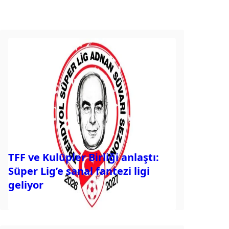
TFF ve Kulüpler Birliği anlaştı:
Süper Lig’e sanal fantezi ligi
geliyor