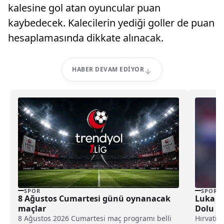
kalesine gol atan oyuncular puan
kaybedecek. Kalecilerin yediği goller de puan
hesaplamasında dikkate alınacak.
HABER DEVAM EDIYOR
SPOR
SPOR
8 Ağustos Cumartesi günü oynanacak
Luka M
maçlar
Dolu Sö
8 Ağustos 2026 Cumartesi maç programı belli
Hırvatis