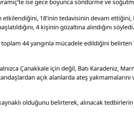
Bayramiç’te ise gece boyunca söndürme ve soğutma
kilendiğini, 18’inin tedavisinin devam ettiğini, 
şlatıldığını, 4 kişinin gözaltına alındığını söyledi
toplam 44 yangınla mücadele edildiğini belirten Y
alnızca Çanakkale için değil, Batı Karadeniz, Marm
tandaşlardan açık alanlarda ateş yakmamalarını v
kaynaklı olduğunu belirterek, alınacak tedbirleri