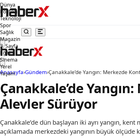
Dünya
Politika
Teknoloji
Spor
Sağlık
Magazin
3. Sayfa
Eğitim
Sinema
Yerel
Anasayfa
›
Gündem
›
Çanakkale’de Yangın: Merkezde Kontr
Yaşam
Çanakkale’de Yangın: 
Alevler Sürüyor
Çanakkale’de dün başlayan iki ayrı yangın, kent 
açıklamada merkezdeki yangının büyük ölçüde kon