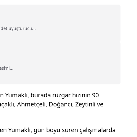
adet uyuşturucu...
i’ni...
an Yumaklı, burada rüzgar hızının 90
açaklı, Ahmetçeli, Doğancı, Zeytinli ve
irten Yumaklı, gün boyu süren çalışmalarda