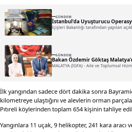
GÜNDEM
İstanbul’da Uyuşturucu Operasyo
İçişleri Bakanlığı tarafından yapılan a
GÜNDEM
Bakan Özdemir Göktaş Malatya’
MALATYA (İGFA) - Aile ve Toplumsal Hizm
İlk yangından sadece dört dakika sonra Bayramiç’t
kilometreye ulaştığını ve alevlerin orman parçaları
Pıtıreli köylerinden toplam 654 kişinin tahliye edil
Yangınlara 11 uçak, 9 helikopter, 241 kara aracı