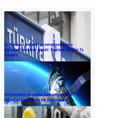
İş Bankası emekli promosyonunda
Ağustos’ta rekor geldi: Toplam 25 Bin TL
Fırsatı!
SD kanalların tümü kapanıyor mu? 15
Ağustos’tan sonra ne yapılacak?