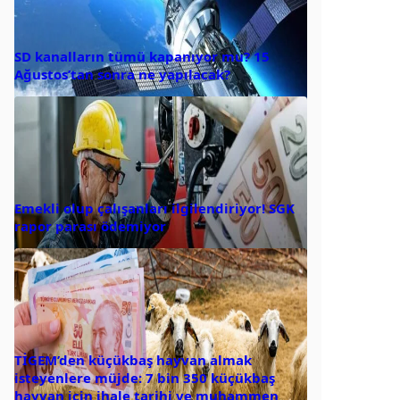
SD kanalların tümü kapanıyor mu? 15
Ağustos’tan sonra ne yapılacak?
Emekli olup çalışanları ilgilendiriyor! SGK
rapor parası ödemiyor
TİGEM’den küçükbaş hayvan almak
isteyenlere müjde: 7 bin 350 küçükbaş
hayvan için ihale tarihi ve muhammen