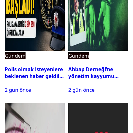
Gündem
Gündem
Polis olmak isteyenlere
Ahbap Derneği’ne
beklenen haber geldi!
yönetim kayyumu
PMYO başvuruları açıldı
atandı: Kapatma davası
2 gün önce
2 gün önce
açıldı