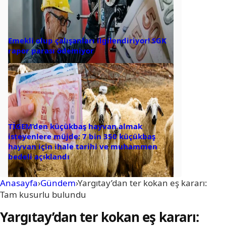
Emekli olup çalışanları ilgilendiriyor! SGK
rapor parası ödemiyor
TİGEM’den küçükbaş hayvan almak
isteyenlere müjde: 7 bin 350 küçükbaş
hayvan için ihale tarihi ve muhammen
bedeli açıklandı
Anasayfa
›
Gündem
›
Yargıtay’dan ter kokan eş kararı:
Tam kusurlu bulundu
Yargıtay’dan ter kokan eş kararı: