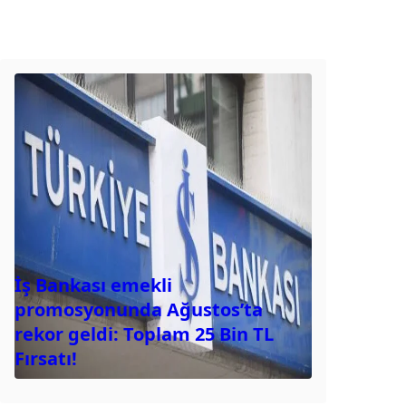
İş Bankası emekli
promosyonunda Ağustos’ta
rekor geldi: Toplam 25 Bin TL
Fırsatı!