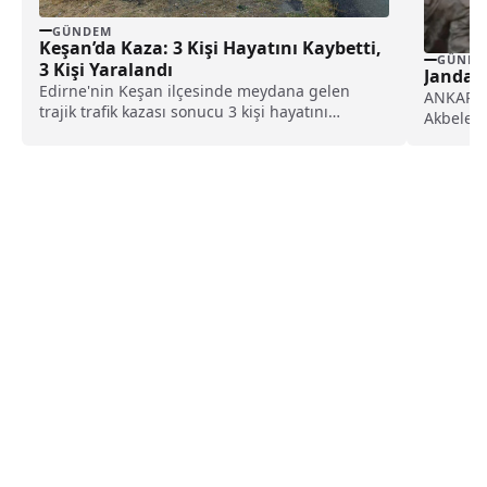
GÜNDEM
Keşan’da Kaza: 3 Kişi Hayatını Kaybetti,
GÜNDE
3 Kişi Yaralandı
Jandarm
Edirne'nin Keşan ilçesinde meydana gelen
ANKARA (
trajik trafik kazası sonucu 3 kişi hayatını
Akbelen'd
kaybetti, 3...
yaptı.Aç
Tanal'ın..