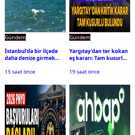
Gündem
Gündem
İstanbul’da bir ilçede
Yargıtay’dan ter kokan
daha denize girmek
eş kararı: Tam kusurlu
yasaklandı
bulundu
15 saat önce
19 saat önce