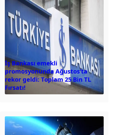
İş Bankası emekli
promosyonunda Ağustos’ta
rekor geldi: Toplam 25 Bin TL
Fırsatı!