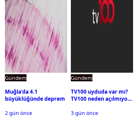
Gündem
Gündem
Muğla’da 4.1
TV100 uyduda var mı?
büyüklüğünde deprem
TV100 neden açılmıyor?
2 gün önce
3 gün önce