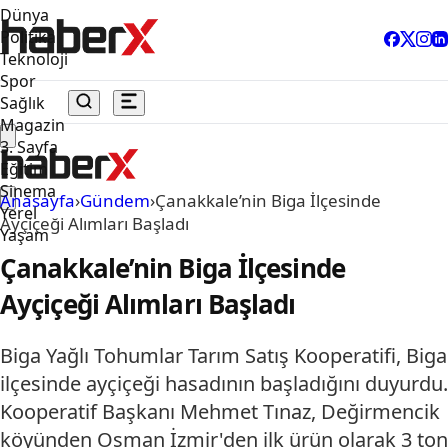
Dünya
Politika
Teknoloji
Spor
Sağlık
Magazin
3. Sayfa
Eğitim
Sinema
Anasayfa
›
Gündem
›
Çanakkale’nin Biga İlçesinde
Yerel
Ayçiçeği Alımları Başladı
Yaşam
Çanakkale’nin Biga İlçesinde
Ayçiçeği Alımları Başladı
Biga Yağlı Tohumlar Tarım Satış Kooperatifi, Biga
ilçesinde ayçiçeği hasadının başladığını duyurdu.
Kooperatif Başkanı Mehmet Tınaz, Değirmencik
köyünden Osman İzmir'den ilk ürün olarak 3 ton