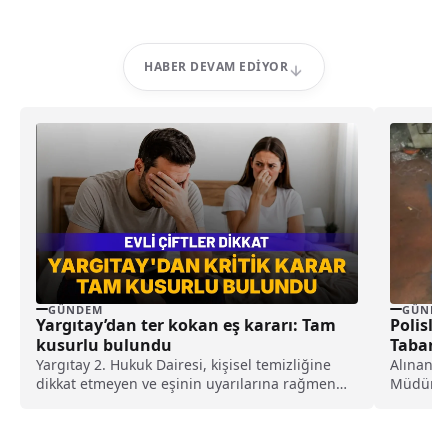
HABER DEVAM EDIYOR
GÜNDEM
GÜNDE
Yargıtay’dan ter kokan eş kararı: Tam
Polisle
kusurlu bulundu
Tabanc
Yargıtay 2. Hukuk Dairesi, kişisel temizliğine
Alınan b
dikkat etmeyen ve eşinin uyarılarına rağmen
Müdürlüğ
duş almayarak sürekli ter kokan kocayı tam
düzenledi
kusurlu buldu. Bu kapsamda çiftin
boşanmasına karar verilirken, kocanın 360 bin