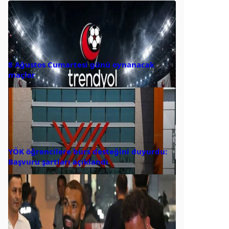
8 Ağustos Cumartesi günü oynanacak
maçlar
YÖK öğrencilere burs desteğini duyurdu:
Başvuru şartları açıklandı