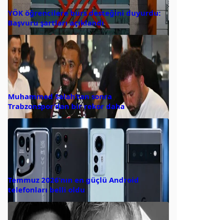
YÖK öğrencilere burs desteğini duyurdu:
Başvuru şartları açıklandı
Muhammed Salah’tan sonra
Trabzonspor’dan bir rekor daha
Temmuz 2026’nın en güçlü Android
telefonları belli oldu