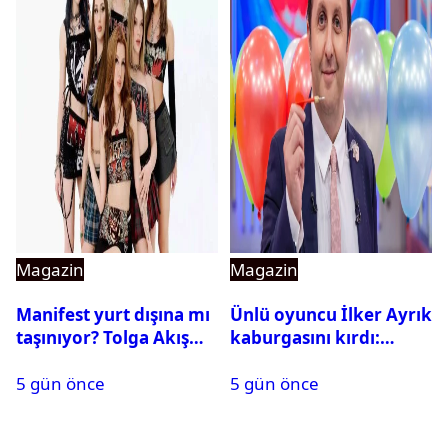
Magazin
Magazin
Manifest yurt dışına mı
Ünlü oyuncu İlker Ayrık
taşınıyor? Tolga Akış
kaburgasını kırdı:
son noktayı koydu
Sağlık durumu nasıl?
5 gün önce
5 gün önce