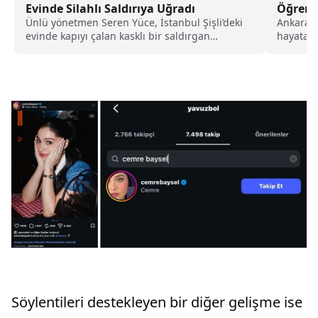
Evinde Silahlı Saldırıya Uğradı
Öğrendi
Ünlü yönetmen Seren Yüce, İstanbul Şişli’deki
Ankarama
evinde kapıyı çalan kasklı bir saldırgan
hayata g
tarafından silahla bacağından yaralandı. İşte,
için baba
detaylar...
Söylentileri destekleyen bir diğer gelişme ise