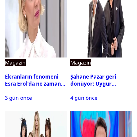
Magazin
Magazin
Ekranların fenomeni
Şahane Pazar geri
Esra Erol’da ne zaman
dönüyor: Uygur
başlıyor?
kardeşlerden beklenen
3 gün önce
4 gün önce
açıklama geldi