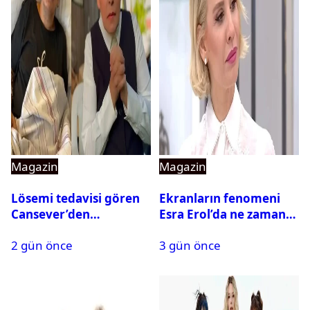
Magazin
Magazin
Lösemi tedavisi gören
Ekranların fenomeni
Cansever’den
Esra Erol’da ne zaman
duygulandıran mesaj
başlıyor?
2 gün önce
3 gün önce