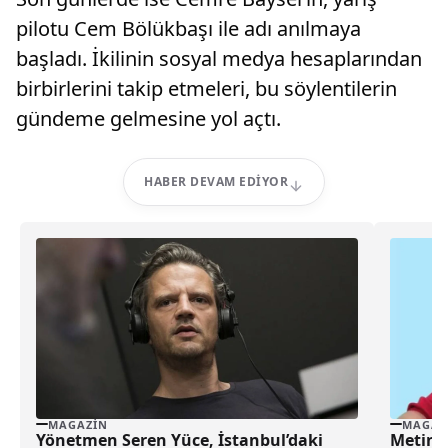
pilotu Cem Bölükbaşı ile adı anılmaya
başladı. İkilinin sosyal medya hesaplarından
birbirlerini takip etmeleri, bu söylentilerin
gündeme gelmesine yol açtı.
HABER DEVAM EDIYOR
MAGAZIN
MAGAZ
Yönetmen Seren Yüce, İstanbul’daki
Metin 