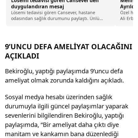
Lösemi tedavisi gören Cansever’den
Mehmet 
duygulandıran mesaj
Ayrıldı
Lösemi tedavisi gören Cansever, hastane
Özel ha
odasından sağlık durumunu paylaştı. Ünlü
Ali Erbil
sanatçı, yoğun tedavi sürecini anlatarak
sevenlerinden dua istedi.
9’UNCU DEFA AMELİYAT OLACAĞINI
AÇIKLADI
Bekiroğlu, yaptığı paylaşımda 9’uncu defa
ameliyat olmak zorunda kaldığını açıkladı.
Sosyal medya hesabı üzerinden sağlık
durumuyla ilgili güncel paylaşımlar yaparak
sevenlerini bilgilendiren Bekiroğlu, yaptığı
paylaşımda, “Bir ameliyat daha çıktı diye
manitam ve kankamın bana düzenlediği