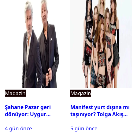
Magazin
Magazin
Şahane Pazar geri
Manifest yurt dışına mı
dönüyor: Uygur
taşınıyor? Tolga Akış
kardeşlerden beklenen
son noktayı koydu
4 gün önce
5 gün önce
açıklama geldi