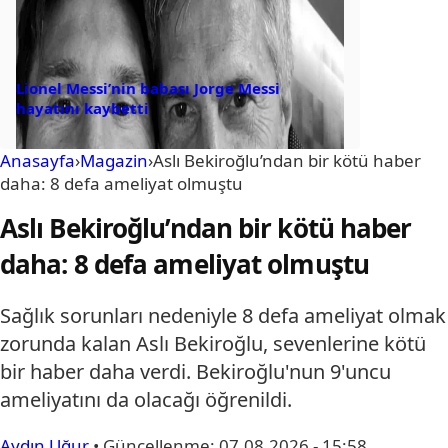
Lionel Messi’nin babası Jorge Messi
hayatını kaybetti
Anasayfa
›
Magazin
›
Aslı Bekiroğlu’ndan bir kötü haber
daha: 8 defa ameliyat olmuştu
Aslı Bekiroğlu’ndan bir kötü haber
daha: 8 defa ameliyat olmuştu
Sağlık sorunları nedeniyle 8 defa ameliyat olmak
zorunda kalan Aslı Bekiroğlu, sevenlerine kötü
bir haber daha verdi. Bekiroğlu'nun 9'uncu
ameliyatını da olacağı öğrenildi.
Aydın Uğur
•
Güncellenme:
07.08.2026 - 15:58