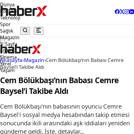
Dünya
Politika
Teknoloji
Spor
Sağlık
Magazin
3. Sayfa
Eğitim
Sinema
Anasayfa
›
Magazin
›
Cem Bölükbaşı’nın Babası Cemre
Yerel
Baysel’i Takibe Aldı
Yaşam
Cem Bölükbaşı’nın Babası Cemre
Baysel’i Takibe Aldı
Cem Bölükbaşı'nın babasının oyuncu Cemre
Baysel'i sosyal medya hesabından takip etmesi
sonucunda ikili arasındaki aşk iddiaları yeniden
gündeme geldi. İşte, detaylar...