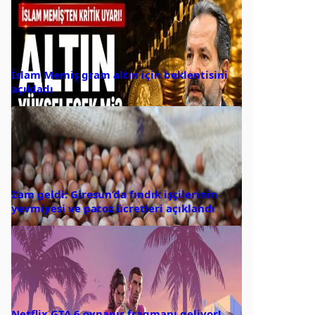
İslam Memiş gram altın için beklentisini
açıkladı
Zam geldi: Giresun’da fındık işçilerinin
yevmiyesi ve patoz ücretleri açıklandı
Netflix GTA 6 oynanış fragmanı geliyor!