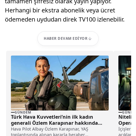
tamamen şifresiz olarak yayın yapıyor.
Herhangi bir ekstra abonelik veya ücret
ödemeden uydudan direk TV100 izlenebilir.
HABER DEVAM EDIYOR
GÜNDEM
GÜNDE
Türk Hava Kuvvetleri’nin ilk kadın
Nitelik
generali Özlem Karapınar hakkında
Operas
dikkat çeken detay ortaya çıktı
Hava Pilot Albay Özlem Karapınar, YAŞ
İçişleri 
toplantısında alınan kararla beraber
açıklama