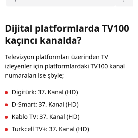
tuğgeneral rütbesine terfi edilmiş ve böylece,
düzenlene
Türk Hava Kuvvetleri'nin ilk kadın generali
olmuştu. Karapınar'ın dedesine ve amcasının
da gazi olduğu öğrenildi.
Dijital platformlarda TV100
kaçıncı kanalda?
Televizyon platformları üzerinden TV
izleyenler için platformlardaki TV100 kanal
numaraları ise şöyle;
Digitürk: 37. Kanal (HD)
D-Smart: 37. Kanal (HD)
Kablo TV: 37. Kanal (HD)
Turkcell TV+: 37. Kanal (HD)