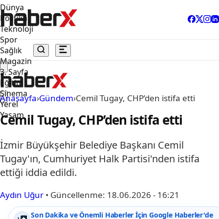
Dünya
Politika
Teknoloji
Spor
Sağlık
Magazin
3. Sayfa
Eğitim
Sinema
Anasayfa
›
Gündem
›
Cemil Tugay, CHP’den istifa etti
Yerel
Yaşam
Cemil Tugay, CHP’den istifa etti
İzmir Büyükşehir Belediye Başkanı Cemil
Tugay'ın, Cumhuriyet Halk Partisi'nden istifa
ettiği iddia edildi.
Aydın Uğur
•
Güncellenme:
18.06.2026 - 16:21
Son Dakika ve Önemli Haberler İçin Google Haberler'de