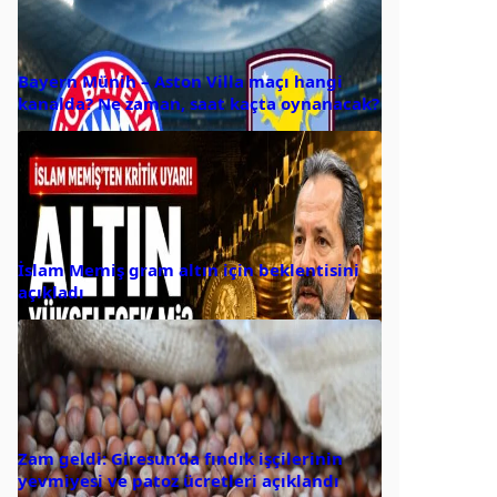
Bayern Münih – Aston Villa maçı hangi
kanalda? Ne zaman, saat kaçta oynanacak?
İslam Memiş gram altın için beklentisini
açıkladı
Zam geldi: Giresun’da fındık işçilerinin
yevmiyesi ve patoz ücretleri açıklandı