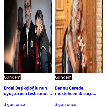
Gündem
Gündem
Erdal Beşikçioğlu’nun
Bennu Gerede
uyuşturucu test sonucu
müstehcenlik suçu
belli oldu
kapsamında gözaltına
3 gün önce
3 gün önce
alındı