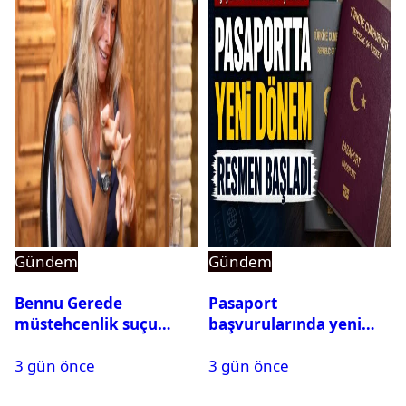
Gündem
Gündem
Bennu Gerede
Pasaport
müstehcenlik suçu
başvurularında yeni
kapsamında gözaltına
dönem başladı
3 gün önce
3 gün önce
alındı