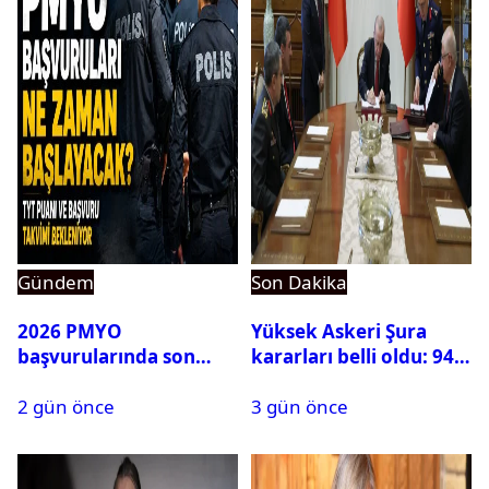
Gündem
Son Dakika
2026 PMYO
Yüksek Askeri Şura
başvurularında son
kararları belli oldu: 94
durum ne?
isim terfi etti
2 gün önce
3 gün önce