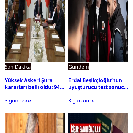
Son Dakika
Gündem
Yüksek Askeri Şura
Erdal Beşikçioğlu’nun
kararları belli oldu: 94
uyuşturucu test sonucu
isim terfi etti
belli oldu
3 gün önce
3 gün önce