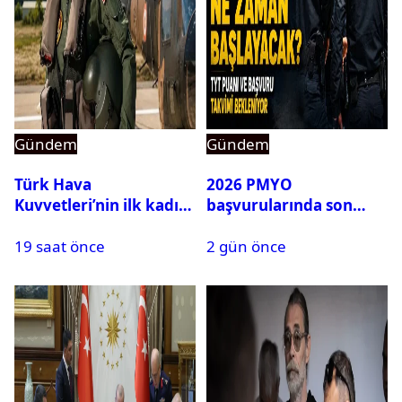
Gündem
Gündem
Türk Hava
2026 PMYO
Kuvvetleri’nin ilk kadın
başvurularında son
generali Özlem
durum ne?
19 saat önce
2 gün önce
Karapınar hakkında
dikkat çeken detay
ortaya çıktı