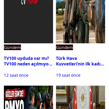
Gündem
Gündem
TV100 uyduda var mı?
Türk Hava
TV100 neden açılmıyor?
Kuvvetleri’nin ilk kadın
generali Özlem
12 saat önce
19 saat önce
Karapınar hakkında
dikkat çeken detay
ortaya çıktı