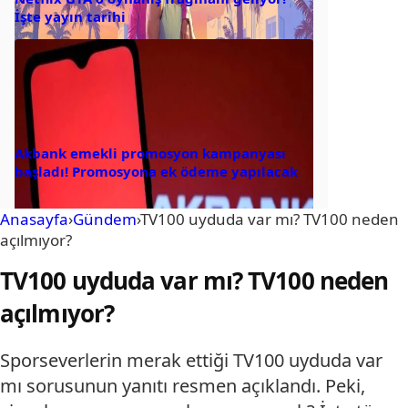
İşte yayın tarihi
Akbank emekli promosyon kampanyası
başladı! Promosyona ek ödeme yapılacak
Anasayfa
›
Gündem
›
TV100 uyduda var mı? TV100 neden
açılmıyor?
TV100 uyduda var mı? TV100 neden
açılmıyor?
Sporseverlerin merak ettiği TV100 uyduda var
mı sorusunun yanıtı resmen açıklandı. Peki,