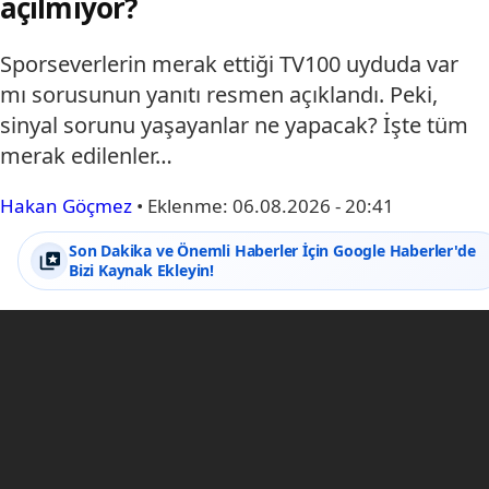
açılmıyor?
Sporseverlerin merak ettiği TV100 uyduda var
mı sorusunun yanıtı resmen açıklandı. Peki,
sinyal sorunu yaşayanlar ne yapacak? İşte tüm
merak edilenler…
Hakan Göçmez
•
Eklenme:
06.08.2026 - 20:41
Son Dakika ve Önemli Haberler İçin Google Haberler'de
Bizi Kaynak Ekleyin!