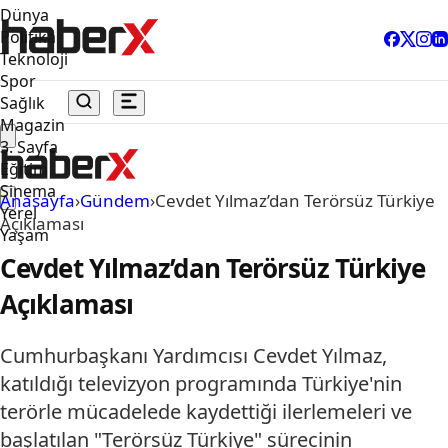
Dünya
Politika
Teknoloji
Spor
Sağlık
Magazin
3. Sayfa
Eğitim
Sinema
Anasayfa
›
Gündem
›
Cevdet Yılmaz’dan Terörsüz Türkiye
Yerel
Açıklaması
Yaşam
Cevdet Yılmaz’dan Terörsüz Türkiye
Açıklaması
Cumhurbaşkanı Yardımcısı Cevdet Yılmaz,
katıldığı televizyon programında Türkiye'nin
terörle mücadelede kaydettiği ilerlemeleri ve
başlatılan "Terörsüz Türkiye" sürecinin