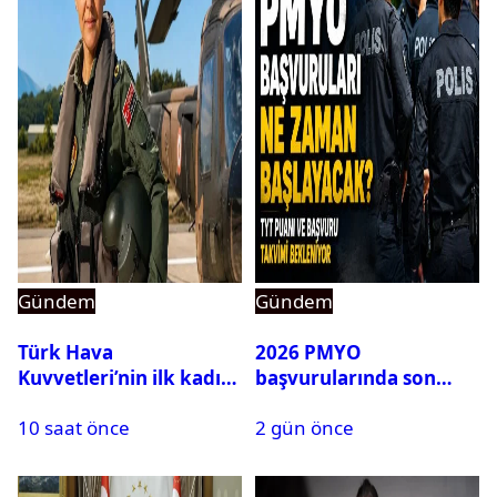
Gündem
Gündem
Türk Hava
2026 PMYO
Kuvvetleri’nin ilk kadın
başvurularında son
generali Özlem
durum ne?
10 saat önce
2 gün önce
Karapınar hakkında
dikkat çeken detay
ortaya çıktı