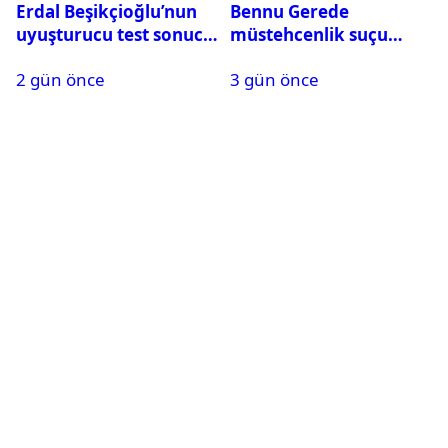
Erdal Beşikçioğlu’nun
Bennu Gerede
uyuşturucu test sonucu
müstehcenlik suçu
belli oldu
kapsamında gözaltına
2 gün önce
3 gün önce
alındı