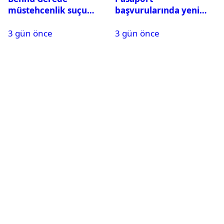
müstehcenlik suçu
başvurularında yeni
kapsamında gözaltına
dönem başladı
3 gün önce
3 gün önce
alındı