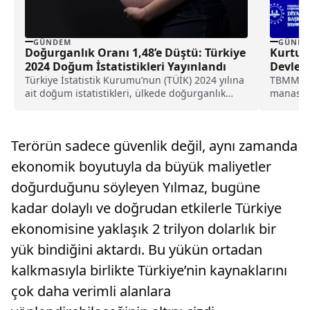
GÜNDEM
GÜNDE
Doğurganlık Oranı 1,48’e Düştü: Türkiye
Kurtulm
2024 Doğum İstatistikleri Yayınlandı
Devletl
Türkiye İstatistik Kurumu’nun (TÜİK) 2024 yılına
TBMM Ba
ait doğum istatistikleri, ülkede doğurganlık
manasıy
oranlarının düşüş eğilimini...
kuruluşla
Terörün sadece güvenlik değil, aynı zamanda
ekonomik boyutuyla da büyük maliyetler
doğurduğunu söyleyen Yılmaz, bugüne
kadar dolaylı ve doğrudan etkilerle Türkiye
ekonomisine yaklaşık 2 trilyon dolarlık bir
yük bindiğini aktardı. Bu yükün ortadan
kalkmasıyla birlikte Türkiye’nin kaynaklarını
çok daha verimli alanlara