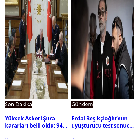
Son Dakika
Gündem
Yüksek Askeri Şura
Erdal Beşikçioğlu’nun
kararları belli oldu: 94
uyuşturucu test sonucu
isim terfi etti
belli oldu