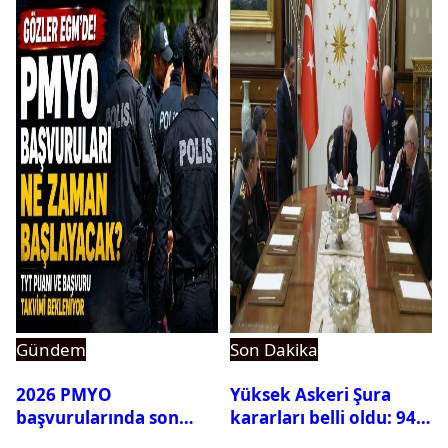
Gündem
Son Dakika
2026 PMYO
Yüksek Askeri Şura
başvurularında son
kararları belli oldu: 94
durum ne?
isim terfi etti