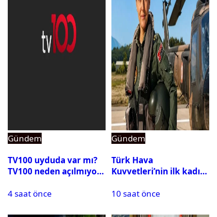
Gündem
Gündem
TV100 uyduda var mı?
Türk Hava
TV100 neden açılmıyor?
Kuvvetleri’nin ilk kadın
generali Özlem
4 saat önce
10 saat önce
Karapınar hakkında
dikkat çeken detay
ortaya çıktı