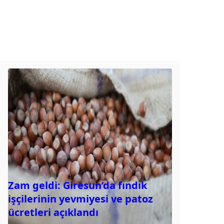
Zam geldi: Giresun’da fındık
işçilerinin yevmiyesi ve patoz
ücretleri açıklandı