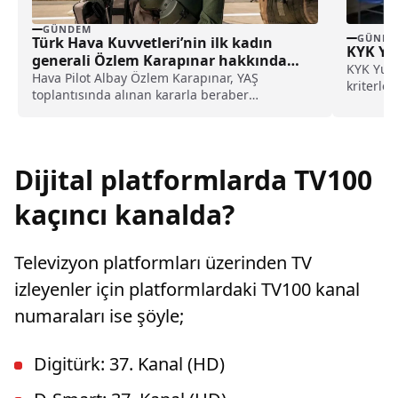
GÜNDEM
GÜNDE
Türk Hava Kuvvetleri’nin ilk kadın
KYK Yu
generali Özlem Karapınar hakkında
KYK Yurt
dikkat çeken detay ortaya çıktı
Hava Pilot Albay Özlem Karapınar, YAŞ
kriterler,
toplantısında alınan kararla beraber
tuğgeneral rütbesine terfi edilmiş ve böylece,
Türk Hava Kuvvetleri'nin ilk kadın generali
olmuştu. Karapınar'ın dedesine ve amcasının
da gazi olduğu öğrenildi.
Dijital platformlarda TV100
kaçıncı kanalda?
Televizyon platformları üzerinden TV
izleyenler için platformlardaki TV100 kanal
numaraları ise şöyle;
Digitürk: 37. Kanal (HD)