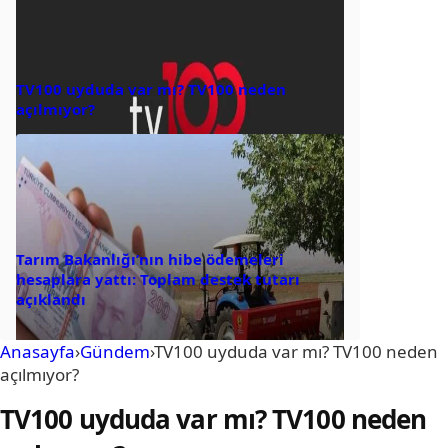
TV100 uyduda var mı? TV100 neden
açılmıyor?
Tarım Bakanlığı’nın hibe ödemeleri
hesaplara yattı: Toplam destek tutarı
açıklandı
Anasayfa
›
Gündem
›
TV100 uyduda var mı? TV100 neden
açılmıyor?
TV100 uyduda var mı? TV100 neden