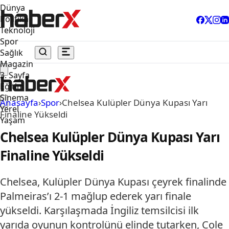
Dünya
Politika
Teknoloji
Spor
Sağlık
Magazin
3. Sayfa
Eğitim
Sinema
Anasayfa
›
Spor
›
Chelsea Kulüpler Dünya Kupası Yarı
Yerel
Finaline Yükseldi
Yaşam
Chelsea Kulüpler Dünya Kupası Yarı
Finaline Yükseldi
Chelsea, Kulüpler Dünya Kupası çeyrek finalinde
Palmeiras’ı 2-1 mağlup ederek yarı finale
yükseldi. Karşılaşmada İngiliz temsilcisi ilk
yarıda oyunun kontrolünü elinde tutarken, Cole