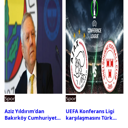
Spor
Spor
Aziz Yıldırım’dan
UEFA Konferans Ligi
Bakırköy Cumhuriyet
karşılaşmasını Türk
Başsavcılığına suç
hakem yönetecek