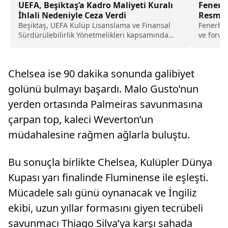
UEFA, Beşiktaş’a Kadro Maliyeti Kuralı
Fenerba
İhlali Nedeniyle Ceza Verdi
Resmi 
Beşiktaş, UEFA Kulüp Lisanslama ve Finansal
Fenerba
Sürdürülebilirlik Yönetmelikleri kapsamında
ve forve
yapılan inceleme sonucunda, 1 Aralık...
Beraldo 
yoğunla
Chelsea ise 90 dakika sonunda galibiyet
golünü bulmayı başardı. Malo Gusto’nun
yerden ortasında Palmeiras savunmasına
çarpan top, kaleci Weverton’un
müdahalesine rağmen ağlarla buluştu.
Bu sonuçla birlikte Chelsea, Kulüpler Dünya
Kupası yarı finalinde Fluminense ile eşleşti.
Mücadele salı günü oynanacak ve İngiliz
ekibi, uzun yıllar formasını giyen tecrübeli
savunmacı Thiago Silva’ya karşı sahada