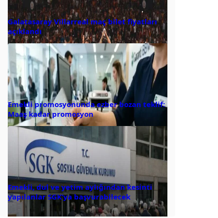
Galatasaray Villarreal maç bilet fiyatları
açıklandı
Emekli promosyonunda ezber bozan teklif:
Maaş kadar promosyon
Emekli, dul ve yetim aylığından kesinti
yapılanlar SGK’ya başvurabilecek