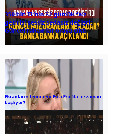
350 bin TL’nin 32 günlük faiz
getirisi sessiz sedasız değişti:
Güncel rakamlar oraya çıktı
Ekranların fenomeni Esra Erol’da ne zaman
başlıyor?