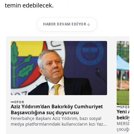
temin edebilecek.
HABER DEVAM EDIYOR
SPOR
Aziz Yıldırım’dan Bakırköy Cumhuriyet
SPOR
Yeni Ar
Başsavcılığına suç duyurusu
bekliyo
Fenerbahçe Başkanı Aziz Yıldırım, bazı sosyal
MERSİN (
medya platformlarındaki kullanıcıların kızı Yaz
çocuğun 
Yıldırım'a ilişkin saldırısına yönelik suç