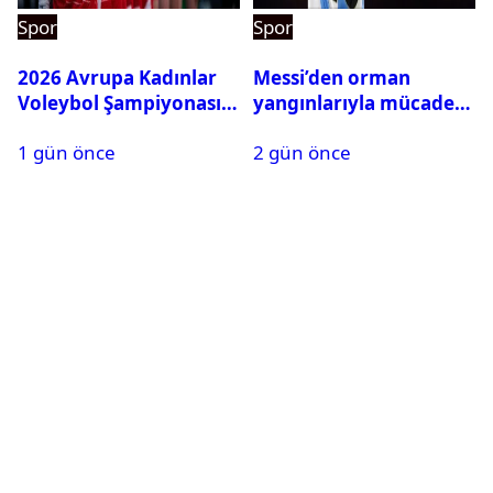
Spor
Spor
2026 Avrupa Kadınlar
Messi’den orman
Voleybol Şampiyonası
yangınlarıyla mücadele
maç takvimi açıklandı
eden İspanya’ya bağış
1 gün önce
2 gün önce