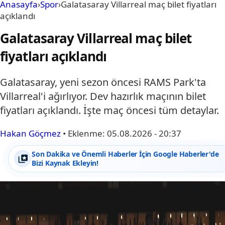
Anasayfa
›
Spor
›
Galatasaray Villarreal maç bilet fiyatları
açıklandı
Galatasaray Villarreal maç bilet
fiyatları açıklandı
Galatasaray, yeni sezon öncesi RAMS Park'ta
Villarreal'i ağırlıyor. Dev hazırlık maçının bilet
fiyatları açıklandı. İşte maç öncesi tüm detaylar.
Hakan Göçmez
•
Eklenme:
05.08.2026 - 20:37
Son Dakika ve Önemli Haberler İçin Google Haberler'de
Bizi Kaynak Ekleyin!