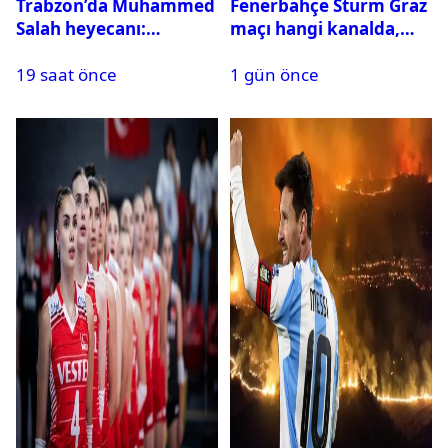
Trabzon’da Muhammed
Fenerbahçe Sturm Graz
Salah heyecanı:
maçı hangi kanalda,
Kombine biletler
saat kaçta?
19 saat önce
1 gün önce
tükeniyor