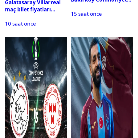
Galatasaray Villarreal
Başsavcılığına suç
maç bilet fiyatları
15 saat önce
duyurusu
açıklandı
10 saat önce