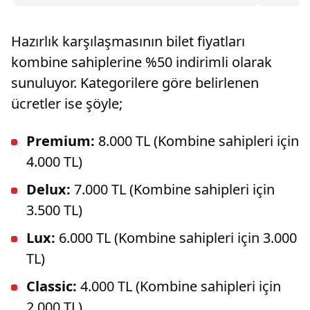
çocukları
duyurusunda bulundu.
Hazırlık karşılaşmasının bilet fiyatları
kombine sahiplerine %50 indirimli olarak
sunuluyor. Kategorilere göre belirlenen
ücretler ise şöyle;
Premium:
8.000 TL (Kombine sahipleri için
4.000 TL)
Delux:
7.000 TL (Kombine sahipleri için
3.500 TL)
Lux:
6.000 TL (Kombine sahipleri için 3.000
TL)
Classic:
4.000 TL (Kombine sahipleri için
2.000 TL)