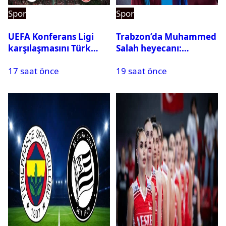
Spor
Spor
UEFA Konferans Ligi
Trabzon’da Muhammed
karşılaşmasını Türk
Salah heyecanı:
hakem yönetecek
Kombine biletler
17 saat önce
19 saat önce
tükeniyor