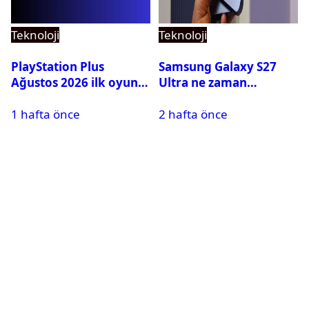
Teknoloji
Teknoloji
PlayStation Plus
Samsung Galaxy S27
Ağustos 2026 ilk oyunu
Ultra ne zaman
belli oldu
çıkacak? Özellikleri ve
1 hafta önce
2 hafta önce
çıkış tarihi belli oldu
mu?