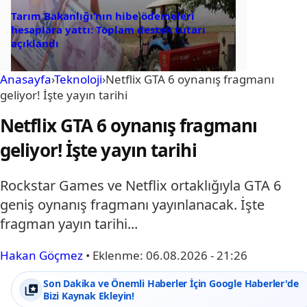
Tarım Bakanlığı’nın hibe ödemeleri
hesaplara yattı: Toplam destek tutarı
açıklandı
Anasayfa
›
Teknoloji
›
Netflix GTA 6 oynanış fragmanı
geliyor! İşte yayın tarihi
Netflix GTA 6 oynanış fragmanı
geliyor! İşte yayın tarihi
Rockstar Games ve Netflix ortaklığıyla GTA 6
geniş oynanış fragmanı yayınlanacak. İşte
fragman yayın tarihi...
Hakan Göçmez
•
Eklenme:
06.08.2026 - 21:26
Son Dakika ve Önemli Haberler İçin Google Haberler'de
Bizi Kaynak Ekleyin!