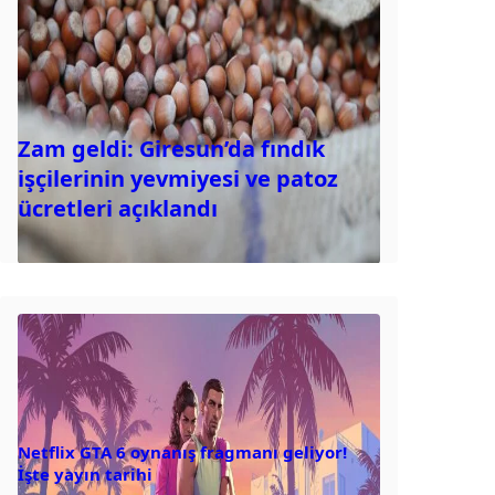
Zam geldi: Giresun’da fındık
işçilerinin yevmiyesi ve patoz
ücretleri açıklandı
Netflix GTA 6 oynanış fragmanı geliyor!
İşte yayın tarihi