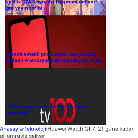
Netflix GTA 6 oynanış fragmanı geliyor!
İşte yayın tarihi
Akbank emekli promosyon kampanyası
başladı! Promosyona ek ödeme yapılacak
TV100 uyduda var mı? TV100 neden
açılmıyor?
Anasayfa
›
Teknoloji
›
Huawei Watch GT 7, 21 güne kadar
pil ömrüyle geliyor