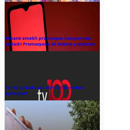
Akbank emekli promosyon kampanyası
başladı! Promosyona ek ödeme yapılacak
TV100 uyduda var mı? TV100 neden
açılmıyor?