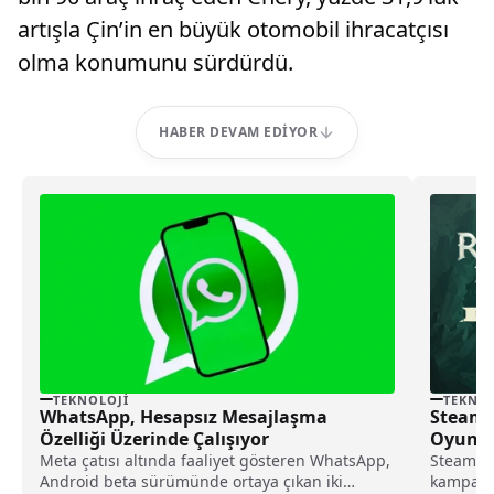
artışla Çin’in en büyük otomobil ihracatçısı
olma konumunu sürdürdü.
HABER DEVAM EDIYOR
TEKNOLOJI
TEKNOL
WhatsApp, Hesapsız Mesajlaşma
Steam 
Özelliği Üzerinde Çalışıyor
Oyunla
Meta çatısı altında faaliyet gösteren WhatsApp,
Steam, o
Android beta sürümünde ortaya çıkan iki
kampanya