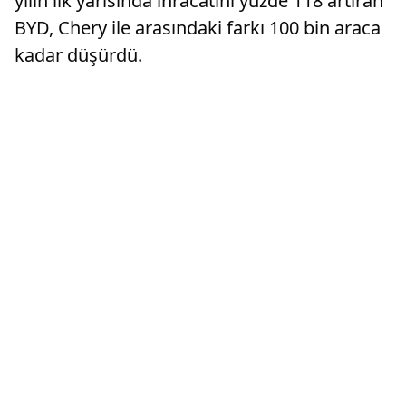
yılın ilk yarısında ihracatını yüzde 118 artıran
BYD, Chery ile arasındaki farkı 100 bin araca
kadar düşürdü.