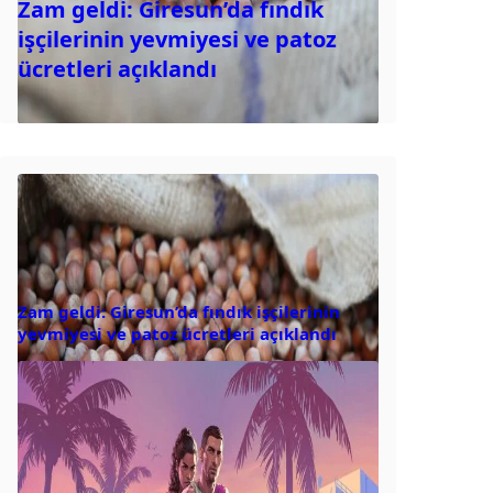
Zam geldi: Giresun’da fındık
işçilerinin yevmiyesi ve patoz
ücretleri açıklandı
Zam geldi: Giresun’da fındık işçilerinin
yevmiyesi ve patoz ücretleri açıklandı