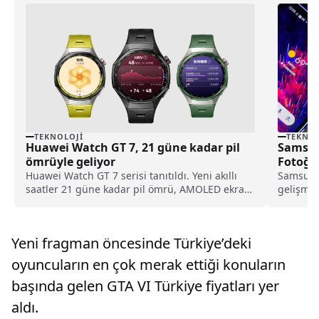
TEKNOLOJI
TEKNOL
Huawei Watch GT 7, 21 güne kadar pil
Samsun
ömrüyle geliyor
Fotoğra
Yükselt
Huawei Watch GT 7 serisi tanıtıldı. Yeni akıllı
Samsung 
saatler 21 güne kadar pil ömrü, AMOLED ekran,
gelişme
EKG, GPS ve gelişmiş spor özellikleri sunuyor.
tarafınd
kamera ka
Yeni fragman öncesinde Türkiye’deki
oyuncuların en çok merak ettiği konuların
başında gelen GTA VI Türkiye fiyatları yer
aldı.