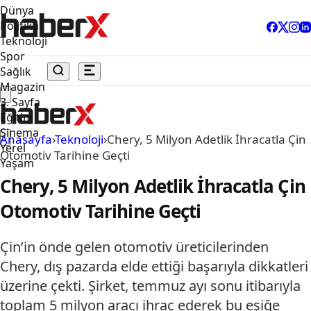
Dünya
Politika
Teknoloji
Spor
Sağlık
Magazin
3. Sayfa
Eğitim
Sinema
Anasayfa
›
Teknoloji
›
Chery, 5 Milyon Adetlik İhracatla Çin
Yerel
Otomotiv Tarihine Geçti
Yaşam
Chery, 5 Milyon Adetlik İhracatla Çin
Otomotiv Tarihine Geçti
Çin’in önde gelen otomotiv üreticilerinden
Chery, dış pazarda elde ettiği başarıyla dikkatleri
üzerine çekti. Şirket, temmuz ayı sonu itibarıyla
toplam 5 milyon aracı ihraç ederek bu eşiğe