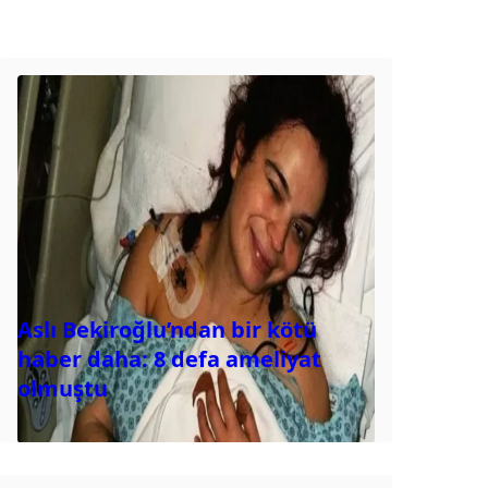
Aslı Bekiroğlu’ndan bir kötü
haber daha: 8 defa ameliyat
olmuştu