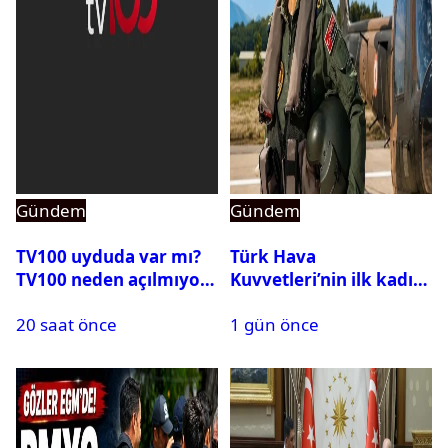
Gündem
Gündem
TV100 uyduda var mı?
Türk Hava
TV100 neden açılmıyor?
Kuvvetleri’nin ilk kadın
generali Özlem
20 saat önce
1 gün önce
Karapınar hakkında
dikkat çeken detay
ortaya çıktı