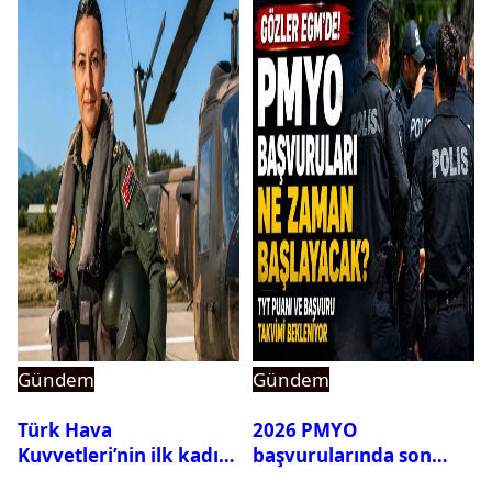
Gündem
Gündem
Türk Hava
2026 PMYO
Kuvvetleri’nin ilk kadın
başvurularında son
generali Özlem
durum ne?