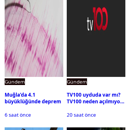
Gündem
Gündem
Muğla’da 4.1
TV100 uyduda var mı?
büyüklüğünde deprem
TV100 neden açılmıyor?
6 saat önce
20 saat önce