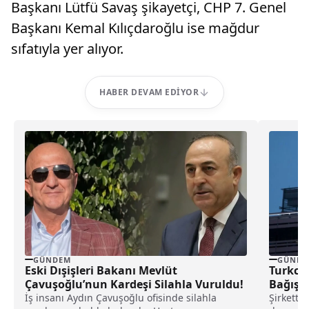
Başkanı Lütfü Savaş şikayetçi, CHP 7. Genel
Başkanı Kemal Kılıçdaroğlu ise mağdur
sıfatıyla yer alıyor.
HABER DEVAM EDIYOR
GÜNDEM
GÜNDE
Eski Dışişleri Bakanı Mevlüt
Turkcell De
Çavuşoğlu’nun Kardeşi Silahla Vuruldu!
Bağış Y
İş insanı Aydın Çavuşoğlu ofisinde silahla
Şirkette