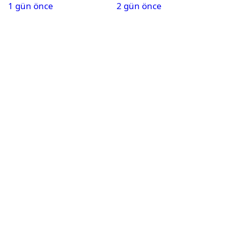
1 gün önce
2 gün önce
Karapınar hakkında
dikkat çeken detay
ortaya çıktı