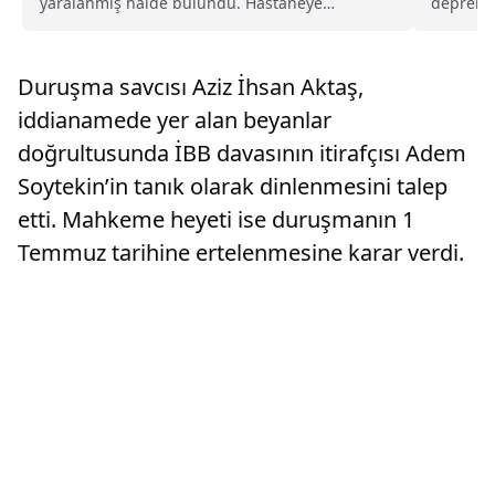
yaralanmış halde bulundu. Hastaneye
depremle
kaldırılan Çavuşoğlu ameliyata alındı, ardından
bölgeye 
yoğun bakıma sevk edildi.
için...
Duruşma savcısı Aziz İhsan Aktaş,
iddianamede yer alan beyanlar
doğrultusunda İBB davasının itirafçısı Adem
Soytekin’in tanık olarak dinlenmesini talep
etti. Mahkeme heyeti ise duruşmanın 1
Temmuz tarihine ertelenmesine karar verdi.