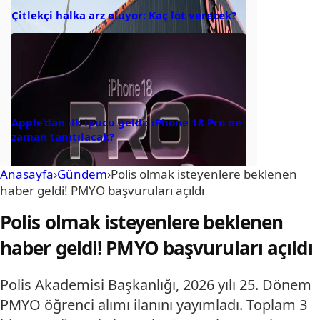
Çitlekçi halka arz oluyor: Kaç lot verecek?
Apple’dan ilk ipucu geldi: iPhone 18 Pro ne
zaman tanıtılacak?
Anasayfa
›
Gündem
›
Polis olmak isteyenlere beklenen
haber geldi! PMYO başvuruları açıldı
Polis olmak isteyenlere beklenen
haber geldi! PMYO başvuruları açıldı
Polis Akademisi Başkanlığı, 2026 yılı 25. Dönem
PMYO öğrenci alımı ilanını yayımladı. Toplam 3