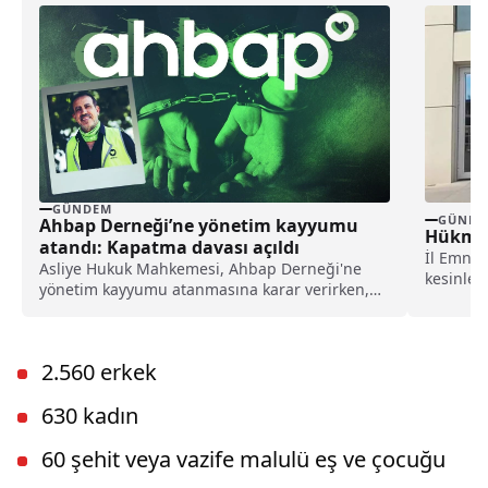
GÜNDEM
GÜNDE
Ahbap Derneği’ne yönetim kayyumu
Hükmü 
atandı: Kapatma davası açıldı
İl Emniy
Asliye Hukuk Mahkemesi, Ahbap Derneği'ne
kesinleş
yönetim kayyumu atanmasına karar verirken,
ayrı...
İstanbul Cumhuriyet Başsavcılığı ise, derneğin
kapatılması için Asliye Hukuk Mahkemesi'ne
dava açtı.
2.560 erkek
630 kadın
60 şehit veya vazife malulü eş ve çocuğu