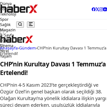
Dünya
Politika
Teknoloji
Spor
Sağlık
Magazin
3. Sayfa
Eğitim
Sinema
Anasayfa
›
Gündem
›
CHP’nin Kurultay Davası 1 Temmuz’a
Yerel
Ertelendi!
Yaşam
CHP’nin Kurultay Davası 1 Temmuz’a
Ertelendi!
CHP’nin 4-5 Kasım 2023’te gerçekleştirdiği ve
Özgür Özel’in genel başkan olarak seçildiği 38.
Olağan Kurultayı’na yönelik iddialara ilişkin yargı
süreci devam ederken, usulsüzlük iddialarıyla