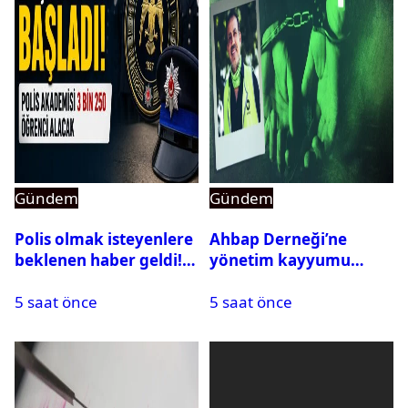
Gündem
Gündem
Polis olmak isteyenlere
Ahbap Derneği’ne
beklenen haber geldi!
yönetim kayyumu
PMYO başvuruları açıldı
atandı: Kapatma davası
5 saat önce
5 saat önce
açıldı