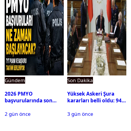
Gündem
Son Dakika
2026 PMYO
Yüksek Askeri Şura
başvurularında son
kararları belli oldu: 94
durum ne?
isim terfi etti
2 gün önce
3 gün önce