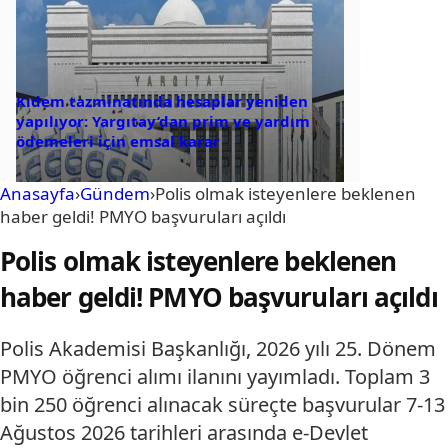
Kıdem tazminatında hesaplar yeniden
yapılıyor: Yargıtay’dan prim ve yardım
ödemeleri için emsal karar
Anasayfa
›
Gündem
›
Polis olmak isteyenlere beklenen
haber geldi! PMYO başvuruları açıldı
Polis olmak isteyenlere beklenen
haber geldi! PMYO başvuruları açıldı
Polis Akademisi Başkanlığı, 2026 yılı 25. Dönem
PMYO öğrenci alımı ilanını yayımladı. Toplam 3
bin 250 öğrenci alınacak süreçte başvurular 7-13
Ağustos 2026 tarihleri arasında e-Devlet