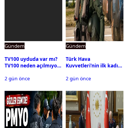
Gündem
Gündem
TV100 uyduda var mı?
Türk Hava
TV100 neden açılmıyor?
Kuvvetleri’nin ilk kadın
generali Özlem
2 gün önce
2 gün önce
Karapınar hakkında
dikkat çeken detay
ortaya çıktı