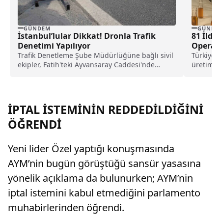
GÜNDEM
GÜNDE
İstanbul’lular Dikkat! Dronla Trafik
81 İlde
Denetimi Yapılıyor
Operas
Alındı
Trafik Denetleme Şube Müdürlüğüne bağlı sivil
Türkiye 
ekipler, Fatih'teki Ayvansaray Caddesi'nde
üretimiy
oluşturdukları denetim noktasında yayalara...
Bakanlığ
İPTAL İSTEMİNİN REDDEDİLDİĞİNİ
ÖĞRENDİ
Yeni lider Özel yaptığı konuşmasında
AYM’nin bugün görüştüğü sansür yasasına
yönelik açıklama da bulunurken; AYM’nin
iptal istemini kabul etmediğini parlamento
muhabirlerinden öğrendi.