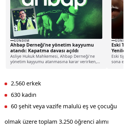
GÜNDEM
GÜNDE
Ahbap Derneği’ne yönetim kayyumu
Eski Ti
atandı: Kapatma davası açıldı
Yenilem
Yüksel
Asliye Hukuk Mahkemesi, Ahbap Derneği'ne
Eski tip
yönetim kayyumu atanmasına karar verirken,
sona erdi
İstanbul Cumhuriyet Başsavcılığı ise, derneğin
lirayı aş
kapatılması için Asliye Hukuk Mahkemesi'ne
tip ehliy
dava açtı.
2.560 erkek
630 kadın
60 şehit veya vazife malulü eş ve çocuğu
olmak üzere toplam 3.250 öğrenci alımı