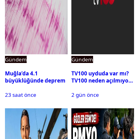
Gündem
Gündem
Muğla’da 4.1
TV100 uyduda var mı?
büyüklüğünde deprem
TV100 neden açılmıyor?
23 saat önce
2 gün önce