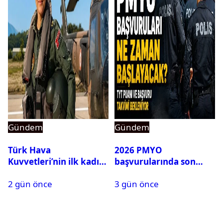
Gündem
Gündem
Türk Hava
2026 PMYO
Kuvvetleri’nin ilk kadın
başvurularında son
generali Özlem
durum ne?
2 gün önce
3 gün önce
Karapınar hakkında
dikkat çeken detay
ortaya çıktı