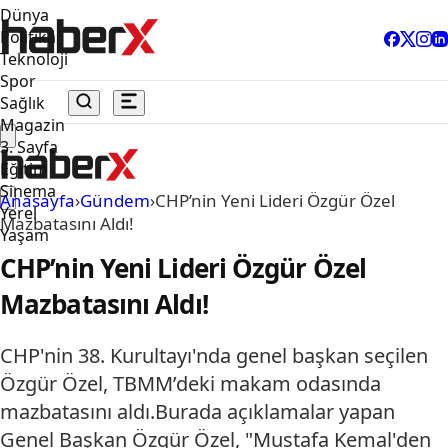
Dünya
Politika
Teknoloji
Spor
Sağlık
Magazin
3. Sayfa
Eğitim
Sinema
Anasayfa
›
Gündem
›
CHP’nin Yeni Lideri Özgür Özel
Yerel
Mazbatasını Aldı!
Yaşam
CHP’nin Yeni Lideri Özgür Özel
Mazbatasını Aldı!
CHP'nin 38. Kurultayı'nda genel başkan seçilen
Özgür Özel, TBMM’deki makam odasında
mazbatasını aldı.Burada açıklamalar yapan
Genel Başkan Özgür Özel, "Mustafa Kemal'den