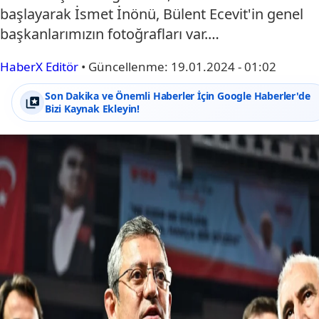
başlayarak İsmet İnönü, Bülent Ecevit'in genel
başkanlarımızın fotoğrafları var.…
HaberX Editör
•
Güncellenme:
19.01.2024 - 01:02
Son Dakika ve Önemli Haberler İçin Google Haberler'de
Bizi Kaynak Ekleyin!