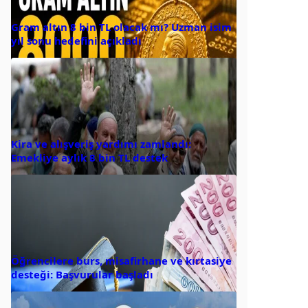
Gram altın 8 bin TL olacak mı? Uzman isim
yıl sonu hedefini açıkladı
Kira ve alışveriş yardımı zamlandı:
Emekliye aylık 8 bin TL destek
Öğrencilere burs, misafirhane ve kırtasiye
desteği: Başvurular başladı