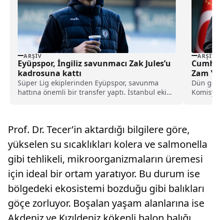
ARŞIV
ARŞIV
Eyüpspor, İngiliz savunmacı Zak Jules’u
Cumhur
kadrosuna kattı
Zam Ya
Süper Lig ekiplerinden Eyüpspor, savunma
Dün gerç
hattına önemli bir transfer yaptı. İstanbul ekibi,
Komisyon
Rotherham United formasını terleten İngiliz
2025 yılı
stoper Zak Jules’u transfer ettiğini açıkladı.
Prof. Dr. Tecer’in aktardığı bilgilere göre,
yükselen su sıcaklıkları kolera ve salmonella
gibi tehlikeli, mikroorganizmaların üremesi
için ideal bir ortam yaratıyor. Bu durum ise
bölgedeki ekosistemi bozduğu gibi balıkları
göçe zorluyor. Boşalan yaşam alanlarına ise
Akdeniz ve Kızıldeniz kökenli balon balığı,