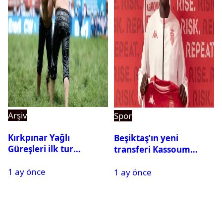
Arşiv
Spor
Kırkpınar Yağlı
Beşiktaş’ın yeni
Güreşleri ilk tur
transferi Kassoum
sonuçları açıklandı! İşte
Ouattara saat kaçta
1 ay önce
2. tura geçen
1 ay önce
gelecek? Resmi
pehlivanlar
açıklama geldi