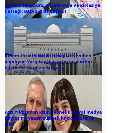
Öğrencilere burs, misafirhane ve kırtasiye
desteği: Başvurular başladı
Kıdem tazminatında hesaplar yeniden
yapılıyor: Yargıtay’dan prim ve yardım
ödemeleri için emsal karar
Aziz Yıldırım’ın kızına yönelik sosyal medya
paylaşımı yapan şüpheli hakkında karar
çıktı