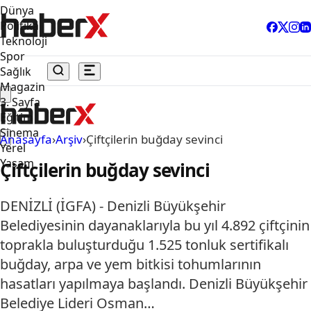
Dünya
Politika
Teknoloji
Spor
Sağlık
Magazin
3. Sayfa
Eğitim
Sinema
Anasayfa
›
Arşiv
›
Çiftçilerin buğday sevinci
Yerel
Yaşam
Çiftçilerin buğday sevinci
DENİZLİ (İGFA) - Denizli Büyükşehir
Belediyesinin dayanaklarıyla bu yıl 4.892 çiftçinin
toprakla buluşturduğu 1.525 tonluk sertifikalı
buğday, arpa ve yem bitkisi tohumlarının
hasatları yapılmaya başlandı. Denizli Büyükşehir
Belediye Lideri Osman…