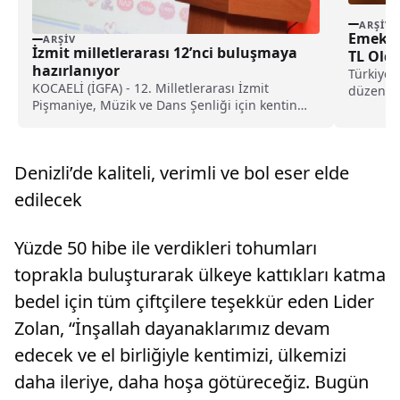
ARŞIV
Emeklil
ARŞIV
İzmit milletlerarası 12’nci buluşmaya
TL Old
hazırlanıyor
Türkiye’
KOCAELİ (İGFA) - 12. Milletlerarası İzmit
düzenlem
Pişmaniye, Müzik ve Dans Şenliği için kentin
düşük em
bileşenleri...
Denizli’de kaliteli, verimli ve bol eser elde
edilecek
Yüzde 50 hibe ile verdikleri tohumları
toprakla buluşturarak ülkeye kattıkları katma
bedel için tüm çiftçilere teşekkür eden Lider
Zolan, “İnşallah dayanaklarımız devam
edecek ve el birliğiyle kentimizi, ülkemizi
daha ileriye, daha hoşa götüreceğiz. Bugün