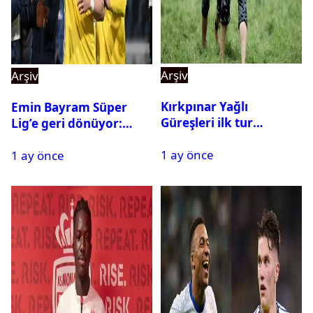
Arşiv
Arşiv
Kırkpınar Yağlı
Emin Bayram Süper
Güreşleri ilk tur
Lig’e geri dönüyor:
sonuçları açıklandı! İşte
Galatasaray onay verdi
1 ay önce
2. tura geçen
1 ay önce
pehlivanlar