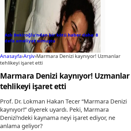
Aslı Bekiroğlu’ndan bir kötü haber daha: 8
defa ameliyat olmuştu
Anasayfa
›
Arşiv
›
Marmara Denizi kaynıyor! Uzmanlar
tehlikeyi işaret etti
Marmara Denizi kaynıyor! Uzmanlar
tehlikeyi işaret etti
Prof. Dr. Lokman Hakan Tecer “Marmara Denizi
kaynıyor!” diyerek uyardı. Peki, Marmara
Denizi’ndeki kaynama neyi işaret ediyor, ne
anlama geliyor?