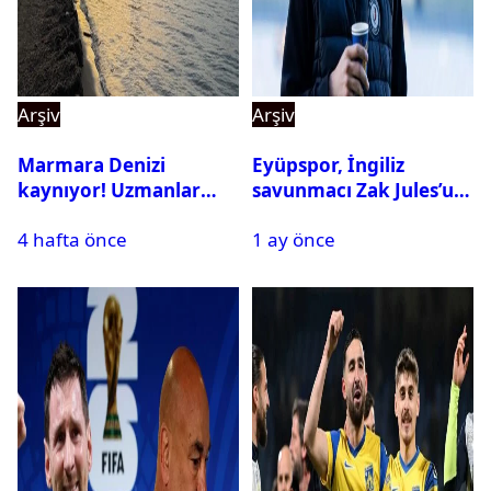
Arşiv
Arşiv
Marmara Denizi
Eyüpspor, İngiliz
kaynıyor! Uzmanlar
savunmacı Zak Jules’u
tehlikeyi işaret etti
kadrosuna kattı
4 hafta önce
1 ay önce