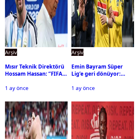
Arşiv
Arşiv
Mısır Teknik Direktörü
Emin Bayram Süper
Hossam Hassan: ‘’FIFA,
Lig’e geri dönüyor:
Messi’nin elenmesini
Galatasaray onay verdi
1 ay önce
1 ay önce
istemiyor’’