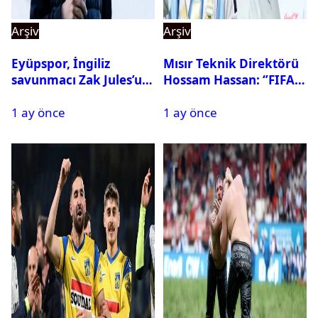
Arşiv
Arşiv
Eyüpspor, İngiliz
Mısır Teknik Direktörü
savunmacı Zak Jules’u
Hossam Hassan: ‘’FIFA,
kadrosuna kattı
Messi’nin elenmesini
1 ay önce
1 ay önce
istemiyor’’