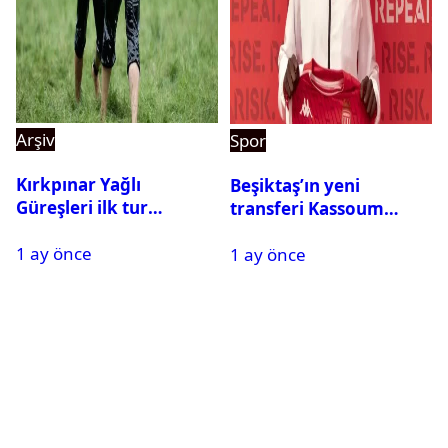
Arşiv
Spor
Kırkpınar Yağlı
Beşiktaş’ın yeni
Güreşleri ilk tur
transferi Kassoum
sonuçları açıklandı! İşte
Ouattara saat kaçta
1 ay önce
2. tura geçen
1 ay önce
gelecek? Resmi
pehlivanlar
açıklama geldi