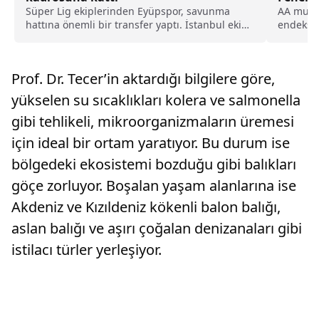
Süper Lig ekiplerinden Eyüpspor, savunma
AA muhab
hattına önemli bir transfer yaptı. İstanbul ekibi,
endeksi,
Rotherham United formasını terleten İngiliz
kazandı.
stoper Zak Jules’u transfer ettiğini açıkladı.
Prof. Dr. Tecer’in aktardığı bilgilere göre,
yükselen su sıcaklıkları kolera ve salmonella
gibi tehlikeli, mikroorganizmaların üremesi
için ideal bir ortam yaratıyor. Bu durum ise
bölgedeki ekosistemi bozduğu gibi balıkları
göçe zorluyor. Boşalan yaşam alanlarına ise
Akdeniz ve Kızıldeniz kökenli balon balığı,
aslan balığı ve aşırı çoğalan denizanaları gibi
istilacı türler yerleşiyor.