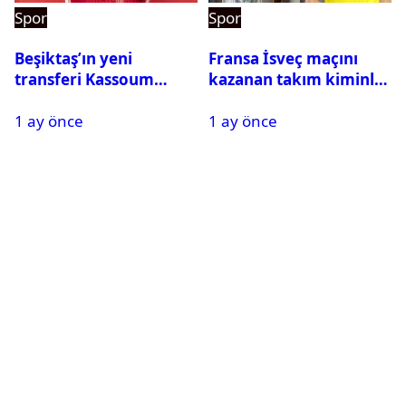
Spor
Spor
Beşiktaş’ın yeni
Fransa İsveç maçını
transferi Kassoum
kazanan takım kiminle
Ouattara saat kaçta
eşleşecek? Son 16
1 ay önce
1 ay önce
gelecek? Resmi
turundaki rakip belli
açıklama geldi
oldu