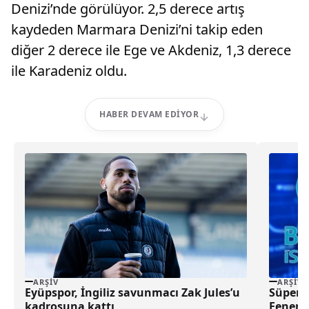
Denizi’nde görülüyor. 2,5 derece artış
kaydeden Marmara Denizi’ni takip eden
diğer 2 derece ile Ege ve Akdeniz, 1,3 derece
ile Karadeniz oldu.
HABER DEVAM EDIYOR
ARŞIV
ARŞIV
Eyüpspor, İngiliz savunmacı Zak Jules’u
Süper L
kadrosuna kattı
Fenerb