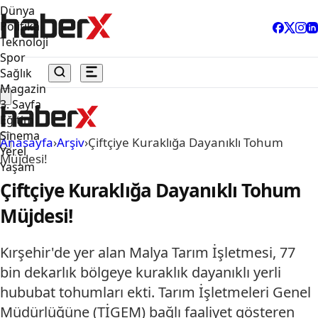
Dünya
Politika
Teknoloji
Spor
Sağlık
Magazin
3. Sayfa
Eğitim
Sinema
Anasayfa
›
Arşiv
›
Çiftçiye Kuraklığa Dayanıklı Tohum
Yerel
Müjdesi!
Yaşam
Çiftçiye Kuraklığa Dayanıklı Tohum
Müjdesi!
Kırşehir'de yer alan Malya Tarım İşletmesi, 77
bin dekarlık bölgeye kuraklık dayanıklı yerli
hububat tohumları ekti. Tarım İşletmeleri Genel
Müdürlüğüne (TİGEM) bağlı faaliyet gösteren