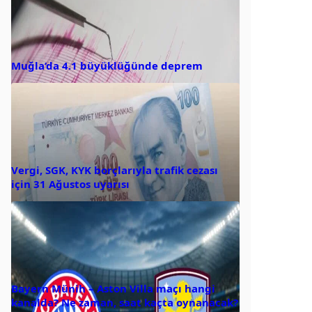
Muğla’da 4.1 büyüklüğünde deprem
Vergi, SGK, KYK borçlarıyla trafik cezası
için 31 Ağustos uyarısı
Bayern Münih – Aston Villa maçı hangi
kanalda? Ne zaman, saat kaçta oynanacak?