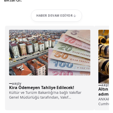
HABER DEVAM EDIYOR
ARŞIV
ARŞIV
Kira Ödemeyen Tahliye Edilecek!
Altın i
Kültür ve Turizm Bakanlığı’na bağlı Vakıflar
adım d
Genel Müdürlüğü tarafından, Vakıf
ANKARA (
Taşınmazlarının İdaresi Yönetmeliği
Cumhurba
gereğince,...
mücevher