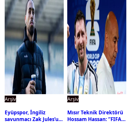
Arşiv
Arşiv
Eyüpspor, İngiliz
Mısır Teknik Direktörü
savunmacı Zak Jules’u
Hossam Hassan: ‘’FIFA,
kadrosuna kattı
Messi’nin elenmesini