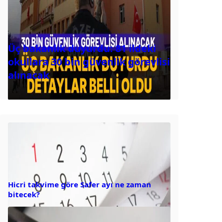
Üç bakanlık duyurdu: 81 ildeki
okullara 30 bin güvenlik görevlisi
alınacak
Hicri takvime göre Safer ayı ne zaman
bitecek?