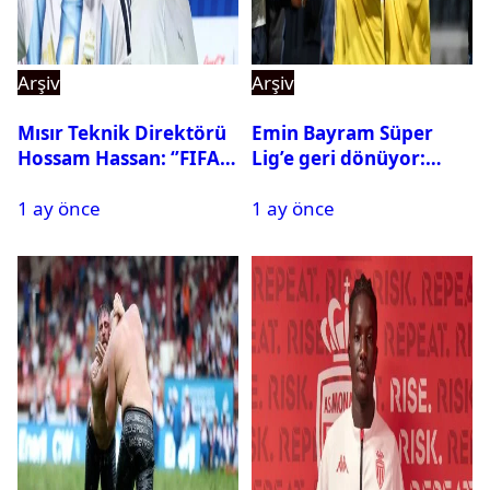
Arşiv
Arşiv
Mısır Teknik Direktörü
Emin Bayram Süper
Hossam Hassan: ‘’FIFA,
Lig’e geri dönüyor:
Messi’nin elenmesini
Galatasaray onay verdi
1 ay önce
1 ay önce
istemiyor’’