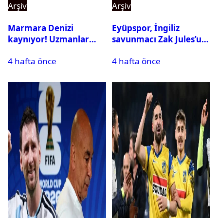
Arşiv
Arşiv
Marmara Denizi
Eyüpspor, İngiliz
kaynıyor! Uzmanlar
savunmacı Zak Jules’u
tehlikeyi işaret etti
kadrosuna kattı
4 hafta önce
4 hafta önce