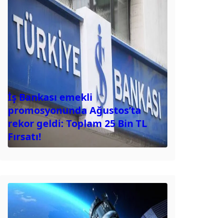
İş Bankası emekli
promosyonunda Ağustos’ta
rekor geldi: Toplam 25 Bin TL
Fırsatı!