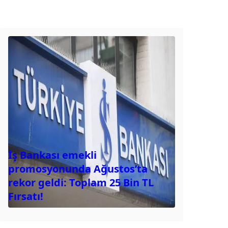
İş Bankası emekli
promosyonunda Ağustos’ta
rekor geldi: Toplam 25 Bin TL
Fırsatı!