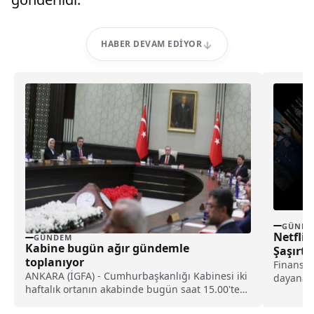
HABER DEVAM EDIYOR
GÜNDE
Netflix 
GÜNDEM
Kabine bugün ağır gündemle
Şaşırt
toplanıyor
Finans d
ANKARA (İGFA) - Cumhurbaşkanlığı Kabinesi iki
dayanara
haftalık ortanın akabinde bugün saat 15.00'te
iddialara
Beştepe'de biraraya...