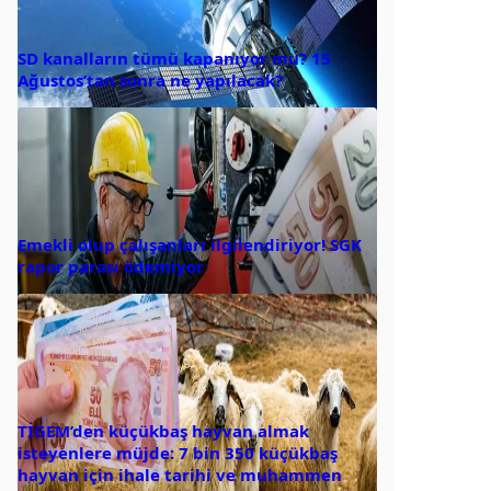
SD kanalların tümü kapanıyor mu? 15
Ağustos’tan sonra ne yapılacak?
Emekli olup çalışanları ilgilendiriyor! SGK
rapor parası ödemiyor
TİGEM’den küçükbaş hayvan almak
isteyenlere müjde: 7 bin 350 küçükbaş
hayvan için ihale tarihi ve muhammen