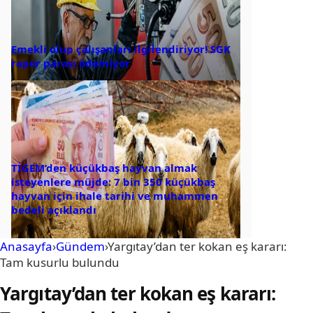
Emekli olup çalışanları ilgilendiriyor! SGK
rapor parası ödemiyor
TİGEM’den küçükbaş hayvan almak
isteyenlere müjde: 7 bin 350 küçükbaş
hayvan için ihale tarihi ve muhammen
bedeli açıklandı
Anasayfa
›
Gündem
›
Yargıtay’dan ter kokan eş kararı:
Tam kusurlu bulundu
Yargıtay’dan ter kokan eş kararı: