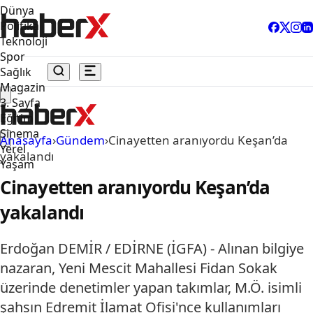
Dünya
Politika
Teknoloji
Spor
Sağlık
Magazin
3. Sayfa
Eğitim
Sinema
Anasayfa
›
Gündem
›
Cinayetten aranıyordu Keşan’da
Yerel
yakalandı
Yaşam
Cinayetten aranıyordu Keşan’da
yakalandı
Erdoğan DEMİR / EDİRNE (İGFA) - Alınan bilgiye
nazaran, Yeni Mescit Mahallesi Fidan Sokak
üzerinde denetimler yapan takımlar, M.Ö. isimli
şahsın Edremit İlamat Ofisi'nce kullanımları