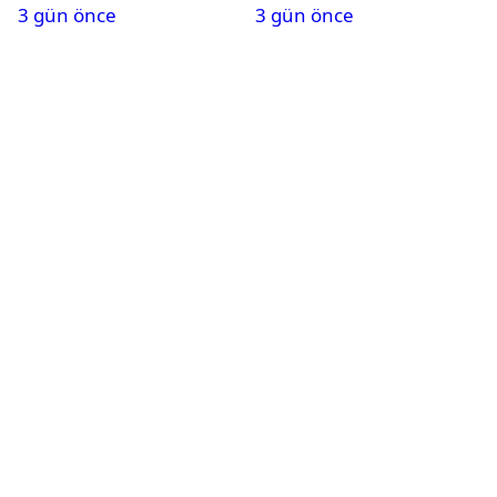
3 gün önce
3 gün önce
Karapınar hakkında
dikkat çeken detay
ortaya çıktı