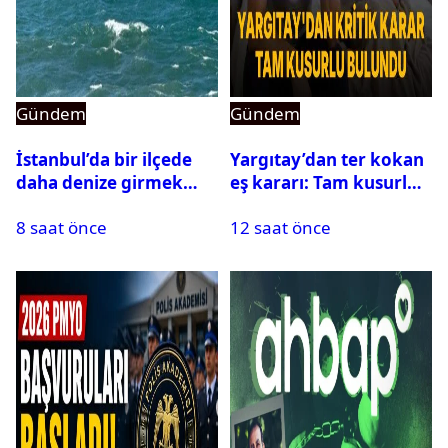
Gündem
Gündem
İstanbul’da bir ilçede
Yargıtay’dan ter kokan
daha denize girmek
eş kararı: Tam kusurlu
yasaklandı
bulundu
8 saat önce
12 saat önce