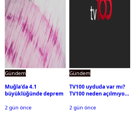
Gündem
Gündem
Muğla’da 4.1
TV100 uyduda var mı?
büyüklüğünde deprem
TV100 neden açılmıyor?
2 gün önce
2 gün önce