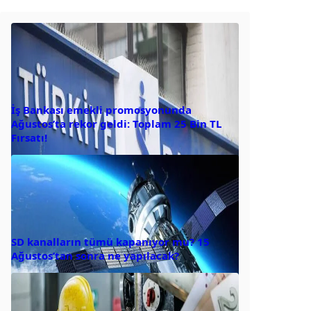
İş Bankası emekli promosyonunda
Ağustos’ta rekor geldi: Toplam 25 Bin TL
Fırsatı!
SD kanalların tümü kapanıyor mu? 15
Ağustos’tan sonra ne yapılacak?