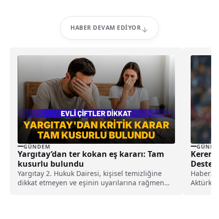
HABER DEVAM EDIYOR
GÜNDEM
GÜNDE
Yargıtay’dan ter kokan eş kararı: Tam
Kerem A
kusurlu bulundu
Destek 
Doğru
Yargıtay 2. Hukuk Dairesi, kişisel temizliğine
HaberX -
dikkat etmeyen ve eşinin uyarılarına rağmen
Aktürkoğl
duş almayarak sürekli ter kokan kocayı tam
Filistin’
kusurlu buldu. Bu kapsamda çiftin
boşanmasına karar verilirken, kocanın 360 bin