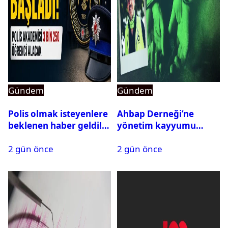
Gündem
Gündem
Polis olmak isteyenlere
Ahbap Derneği’ne
beklenen haber geldi!
yönetim kayyumu
PMYO başvuruları açıldı
atandı: Kapatma davası
2 gün önce
2 gün önce
açıldı