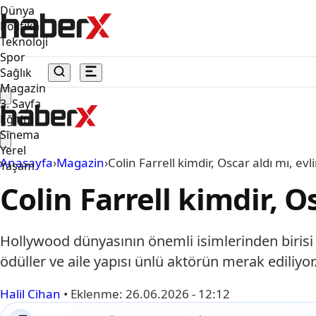
Dünya
Politika
Teknoloji
Spor
Sağlık
Magazin
3. Sayfa
Eğitim
Sinema
Yerel
Anasayfa
›
Magazin
›
Colin Farrell kimdir, Oscar aldı mı, ev
Yaşam
Colin Farrell kimdir, O
Hollywood dünyasının önemli isimlerinden birisi ol
ödüller ve aile yapısı ünlü aktörün merak ediliyor
Halil Cihan
•
Eklenme:
26.06.2026 - 12:12