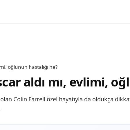
limi, oğlunun hastalığı ne?
scar aldı mı, evlimi, o
an Colin Farrell özel hayatıyla da oldukça dikkat 
.