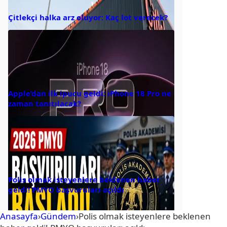
Çitlekçi halka arz oluyor: Kaç lot verecek?
Apple’dan ilk ipucu geldi: iPhone 18 Pro ne
zaman tanıtılacak?
Polis olmak isteyenlere beklenen haber
geldi! PMYO başvuruları açıldı
Anasayfa
›
Gündem
›
Polis olmak isteyenlere beklenen