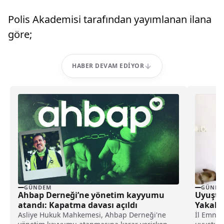
Polis Akademisi tarafından yayımlanan ilana
göre;
HABER DEVAM EDIYOR
GÜNDEM
GÜNDE
Ahbap Derneği’ne yönetim kayyumu
Uyuştu
atandı: Kapatma davası açıldı
Yakala
Asliye Hukuk Mahkemesi, Ahbap Derneği'ne
İl Emniy