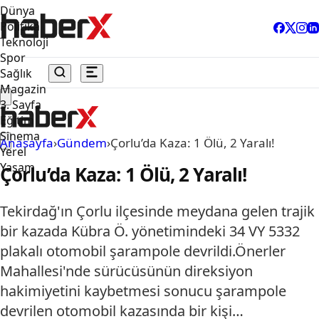
Dünya
Politika
Teknoloji
Spor
Sağlık
Magazin
3. Sayfa
Eğitim
Sinema
Anasayfa
›
Gündem
›
Çorlu’da Kaza: 1 Ölü, 2 Yaralı!
Yerel
Yaşam
Çorlu’da Kaza: 1 Ölü, 2 Yaralı!
Tekirdağ'ın Çorlu ilçesinde meydana gelen trajik
bir kazada Kübra Ö. yönetimindeki 34 VY 5332
plakalı otomobil şarampole devrildi.Önerler
Mahallesi'nde sürücüsünün direksiyon
hakimiyetini kaybetmesi sonucu şarampole
devrilen otomobil kazasında bir kişi…