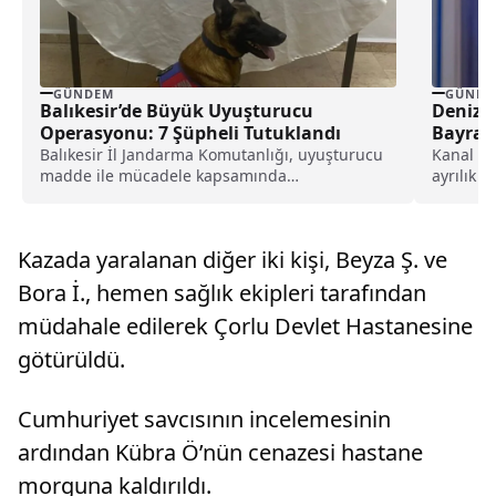
GÜNDEM
GÜNDE
Balıkesir’de Büyük Uyuşturucu
Deniz 
Operasyonu: 7 Şüpheli Tutuklandı
Bayram
Balıkesir İl Jandarma Komutanlığı, uyuşturucu
Kanal D
madde ile mücadele kapsamında
ayrılık 
gerçekleştirdiği istihbari operasyonlarda Karesi
kovuldu?
ve...
gelişmel
Kazada yaralanan diğer iki kişi, Beyza Ş. ve
Bora İ., hemen sağlık ekipleri tarafından
müdahale edilerek Çorlu Devlet Hastanesine
götürüldü.
Cumhuriyet savcısının incelemesinin
ardından Kübra Ö’nün cenazesi hastane
morguna kaldırıldı.