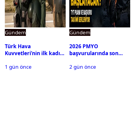
Gündem
Gündem
Türk Hava
2026 PMYO
Kuvvetleri’nin ilk kadın
başvurularında son
generali Özlem
durum ne?
1 gün önce
2 gün önce
Karapınar hakkında
dikkat çeken detay
ortaya çıktı