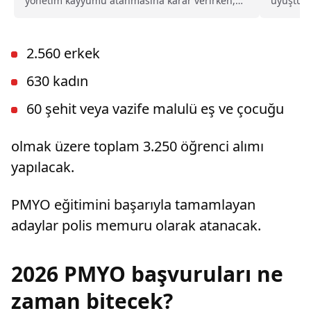
yönetim kayyumu atanmasına karar verirken,
uyuşturu
İstanbul Cumhuriyet Başsavcılığı ise, derneğin
çalışmal
kapatılması için Asliye Hukuk Mahkemesi'ne
merkezi.
dava açtı.
2.560 erkek
630 kadın
60 şehit veya vazife malulü eş ve çocuğu
olmak üzere toplam 3.250 öğrenci alımı
yapılacak.
PMYO eğitimini başarıyla tamamlayan
adaylar polis memuru olarak atanacak.
2026 PMYO başvuruları ne
zaman bitecek?