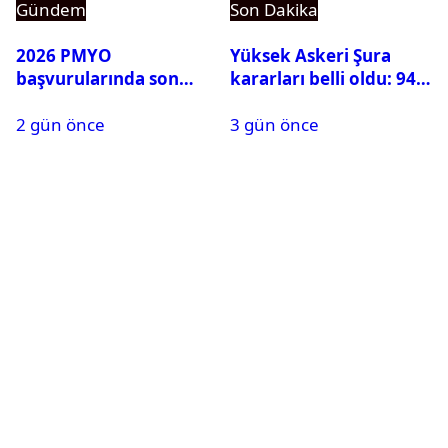
Gündem
Son Dakika
2026 PMYO
Yüksek Askeri Şura
başvurularında son
kararları belli oldu: 94
durum ne?
isim terfi etti
2 gün önce
3 gün önce