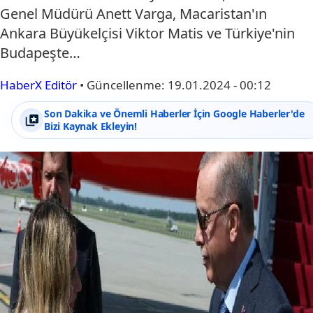
Genel Müdürü Anett Varga, Macaristan'ın
Ankara Büyükelçisi Viktor Matis ve Türkiye'nin
Budapeşte…
HaberX Editör
•
Güncellenme:
19.01.2024 - 00:12
Son Dakika ve Önemli Haberler İçin Google Haberler'de
Bizi Kaynak Ekleyin!