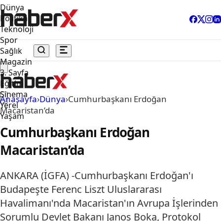
Dünya
Politika
Teknoloji
Spor
Sağlık
Magazin
3. Sayfa
Eğitim
Sinema
Anasayfa
›
Dünya
›
Cumhurbaşkanı Erdoğan
Yerel
Macaristan’da
Yaşam
Cumhurbaşkanı Erdoğan
Macaristan’da
ANKARA (İGFA) -Cumhurbaşkanı Erdoğan'ı
Budapeşte Ferenc Liszt Uluslararası
Havalimanı'nda Macaristan'ın Avrupa İşlerinden
Sorumlu Devlet Bakanı Janos Boka, Protokol