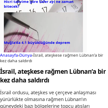
Hicri takvime göre Safer ayı ne zaman
bitecek?
Muğla’da 4.1 büyüklüğünde deprem
Anasayfa
›
Dünya
›
İsrail, ateşkese rağmen Lübnan’a bir
kez daha saldırdı
İsrail, ateşkese rağmen Lübnan’a bir
kez daha saldırdı
İsrail ordusu, ateşkes ve çerçeve anlaşması
yürürlükte olmasına rağmen Lübnan’ın
güneydeki bazı bölgelerine topçu atışları