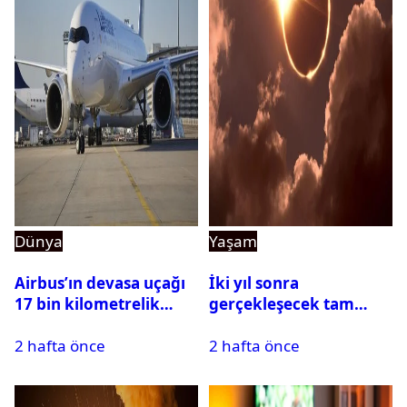
Dünya
Yaşam
Airbus’ın devasa uçağı
İki yıl sonra
17 bin kilometrelik
gerçekleşecek tam
uçuşu yere inmeden
Güneş tutulması için
2 hafta önce
2 hafta önce
tamamladı
oteller şimdiden doldu