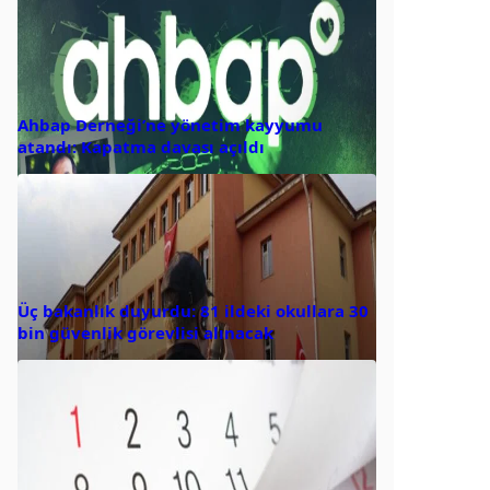
Ahbap Derneği’ne yönetim kayyumu
atandı: Kapatma davası açıldı
Üç bakanlık duyurdu: 81 ildeki okullara 30
bin güvenlik görevlisi alınacak