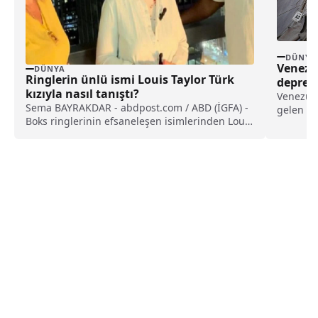
DÜNYA
Venezue
DÜNYA
Ringlerin ünlü ismi Louis Taylor Türk
depre
kızıyla nasıl tanıştı?
Venezue
Sema BAYRAKDAR - abdpost.com / ABD (İGFA) -
gelen 7,
Boks ringlerinin efsaneleşen isimlerinden Louis
Caracas'
Taylor,...