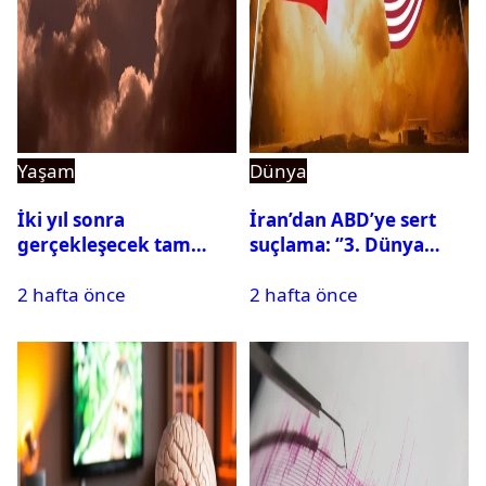
Yaşam
Dünya
İki yıl sonra
İran’dan ABD’ye sert
gerçekleşecek tam
suçlama: ‘’3. Dünya
Güneş tutulması için
Savaşı için ayrılan
2 hafta önce
2 hafta önce
oteller şimdiden doldu
silahları kullandılar’’