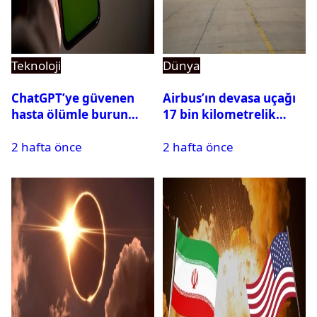
Teknoloji
Dünya
ChatGPT’ye güvenen
Airbus’ın devasa uçağı
hasta ölümle burun
17 bin kilometrelik
buruna geldi! OpenAI
uçuşu yere inmeden
2 hafta önce
2 hafta önce
davalık oldu
tamamladı