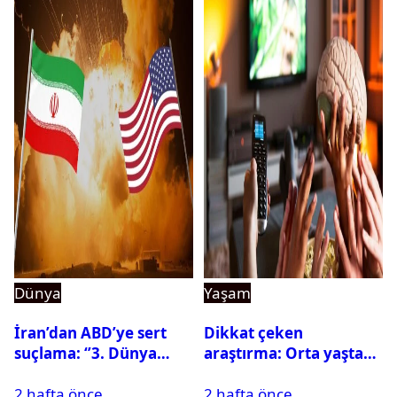
Dünya
Yaşam
İran’dan ABD’ye sert
Dikkat çeken
suçlama: ‘’3. Dünya
araştırma: Orta yaşta
Savaşı için ayrılan
fazla televizyon izlemek
2 hafta önce
2 hafta önce
silahları kullandılar’’
beyni küçültebilir