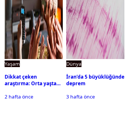
Yaşam
Dünya
Dikkat çeken
İran’da 5 büyüklüğünde
araştırma: Orta yaşta
deprem
fazla televizyon izlemek
2 hafta önce
3 hafta önce
beyni küçültebilir