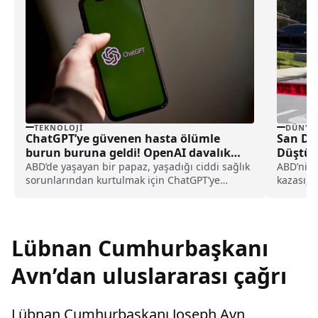
TEKNOLOJI
DÜNYA
ChatGPT’ye güvenen hasta ölümle
San Di
burun buruna geldi! OpenAI davalık
Düştü: 
oldu
ABD’de yaşayan bir papaz, yaşadığı ciddi sağlık
ABD’nin 
sorunlarından kurtulmak için ChatGPT’ye
kazası, t
başvurdu. Ancak yapay zeka aracının
Diego ke
yönlendirmeleri ile tedavisini geciktiren papaz,
OpenAI’ya ve şirketin CEO’su Sam Altman’a dava
açtı.
Lübnan Cumhurbaşkanı
Avn’dan uluslararası çağrı
Lübnan Cumhurbaşkanı Joseph Avn,