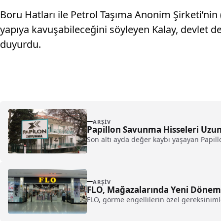
Boru Hatları ile Petrol Taşıma Anonim Şirketi’nin
yapıya kavuşabileceğini söyleyen Kalay, devlet d
duyurdu.
ARŞIV
Papillon Savunma Hisseleri Uzu
Son altı ayda değer kaybı yaşayan Papill
ARŞIV
FLO, Mağazalarında Yen
FLO, görme engellilerin özel gereksiniml