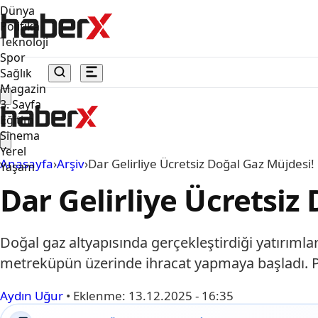
Dünya
Politika
Teknoloji
Spor
Sağlık
Magazin
3. Sayfa
Eğitim
Sinema
Yerel
Anasayfa
›
Arşiv
›
Dar Gelirliye Ücretsiz Doğal Gaz Müjdesi!
Yaşam
Dar Gelirliye Ücretsiz
Doğal gaz altyapısında gerçekleştirdiği yatırımla
metreküpün üzerinde ihracat yapmaya başladı. P
Aydın Uğur
•
Eklenme:
13.12.2025 - 16:35