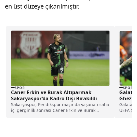
en üst düzeye çıkarılmıştır.
SPOR
SPOR
Caner Erkin ve Burak Altıparmak
Galatas
Sakaryaspor’da Kadro Dışı Bırakıldı
Ghezza
Sakaryaspor, Pendikspor maçında yaşanan saha
Galatasa
içi gerginlik sonrası Caner Erkin ve Burak
UEFA Şam
Altıparmak’ı disiplin kararıyla kadro dışı bıraktı.
Münih'i 