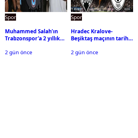
Spor
Spor
Muhammed Salah’ın
Hradec Kralove-
Trabzonspor’a 2 yıllık
Beşiktaş maçının tarihi
maliyeti belli oldu
ve saati açıklandı
2 gün önce
2 gün önce