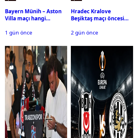
Bayern Münih – Aston
Hradec Kralove
Villa maçı hangi
Beşiktaş maçı öncesi
kanalda? Ne zaman,
kadrolar belli oldu! İşte
1 gün önce
2 gün önce
saat kaçta oynanacak?
Siyah-Beyazlıların 11’i