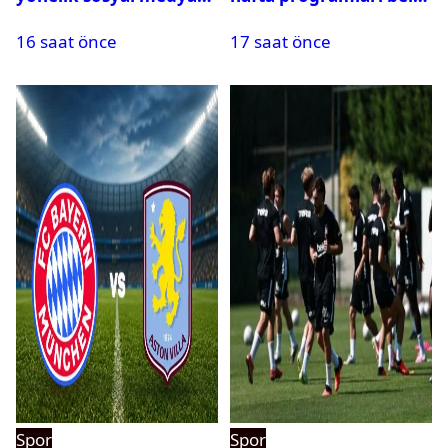
paylaşımı yapan şüpheli
oldu
16 saat önce
17 saat önce
hakkında karar çıktı
Spor
Spor