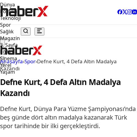
Dünya
Politika
Teknoloji
Spor
Sağlık
Magazin
3. Sayfa
Eğitim
Sinema
Anasayfa
›
Spor
›
Defne Kurt, 4 Defa Altın Madalya
Yerel
Kazandı
Yaşam
Defne Kurt, 4 Defa Altın Madalya
Kazandı
Defne Kurt, Dünya Para Yüzme Şampiyonası’nda
beş günde dört altın madalya kazanarak Türk
spor tarihinde bir ilki gerçekleştirdi.