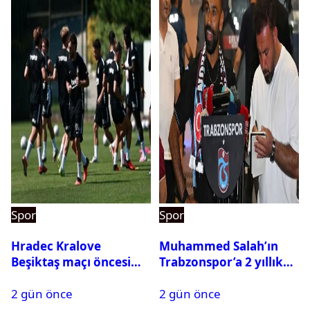
Spor
Spor
Hradec Kralove
Muhammed Salah’ın
Beşiktaş maçı öncesi
Trabzonspor’a 2 yıllık
kadrolar belli oldu! İşte
maliyeti belli oldu
2 gün önce
2 gün önce
Siyah-Beyazlıların 11’i