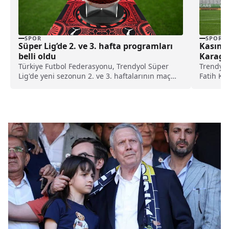
SPOR
SPOR
Süper Lig’de 2. ve 3. hafta programları
Kasımp
belli oldu
Karagü
Türkiye Futbol Federasyonu, Trendyol Süper
Trendyol
Lig'de yeni sezonun 2. ve 3. haftalarının maç
Fatih K
programını duyurdu.
eden Kas