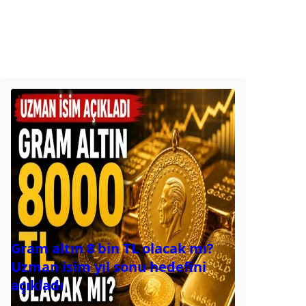
Gram altın 8 bin TL olacak mı?
Uzman isim yıl sonu hedefini
açıkladı