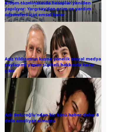
Kıdem tazminatında hesaplar yeniden
yapılıyor: Yargıtay’dan prim ve yardım
ödemeleri için emsal karar
Aziz Yıldırım’ın kızına yönelik sosyal medya
paylaşımı yapan şüpheli hakkında karar
çıktı
Aslı Bekiroğlu’ndan bir kötü haber daha: 8
defa ameliyat olmuştu