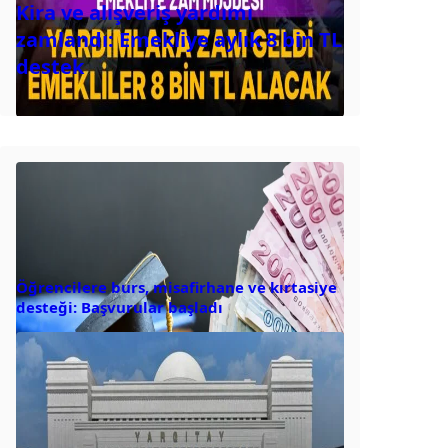
Kira ve alışveriş yardımı
zamlandı: Emekliye aylık 8 bin TL
destek
Öğrencilere burs, misafirhane ve kırtasiye
desteği: Başvurular başladı