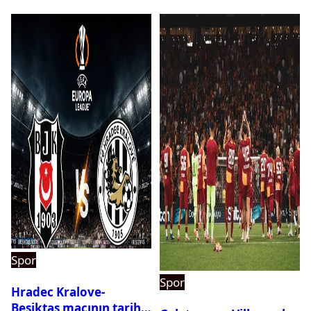
Spor
Spor
Hradec Kralove-
Beşiktaş maçının tarihi