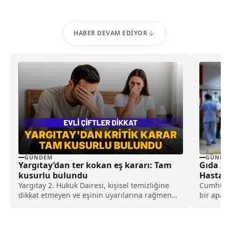
HABER DEVAM EDIYOR
GÜNDEM
GÜNDE
Yargıtay’dan ter kokan eş kararı: Tam
Gıda Ze
kusurlu bulundu
Hastan
Yargıtay 2. Hukuk Dairesi, kişisel temizliğine
Cumhuriy
dikkat etmeyen ve eşinin uyarılarına rağmen
bir apar
duş almayarak sürekli ter kokan kocayı tam
ardından
kusurlu buldu. Bu kapsamda çiftin
boşanmasına karar verilirken, kocanın 360 bin