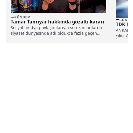
GÜNDEM
GÜNDE
Tamar Tanrıyar hakkında gözaltı kararı
TDK kim
Sosyal medya paylaşımlarıyla son zamanlarda
ANKARA (
siyaset dünyasında adı oldukça fazla geçen
çıktı. 82
Tamar Tanrıyar ile ilgili gözaltı kararı verildi.
Karar siyaset dünyasına bomba gibi düştü.