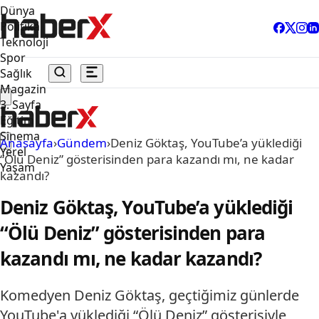
Dünya
Politika
Teknoloji
Spor
Sağlık
Magazin
3. Sayfa
Eğitim
Sinema
Anasayfa
›
Gündem
›
Deniz Göktaş, YouTube’a yüklediği
Yerel
“Ölü Deniz” gösterisinden para kazandı mı, ne kadar
Yaşam
kazandı?
Deniz Göktaş, YouTube’a yüklediği
“Ölü Deniz” gösterisinden para
kazandı mı, ne kadar kazandı?
Komedyen Deniz Göktaş, geçtiğimiz günlerde
YouTube'a yüklediği “Ölü Deniz” gösterisiyle