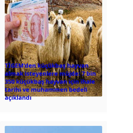
TİGEM’den küçükbaş hayvan
almak isteyenlere müjde: 7 bin
350 küçükbaş hayvan için ihale
tarihi ve muhammen bedeli
açıklandı