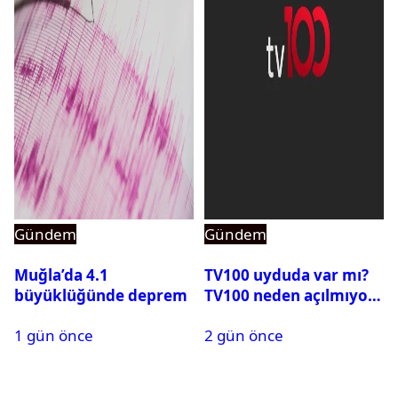
Gündem
Gündem
Muğla’da 4.1
TV100 uyduda var mı?
büyüklüğünde deprem
TV100 neden açılmıyor?
1 gün önce
2 gün önce