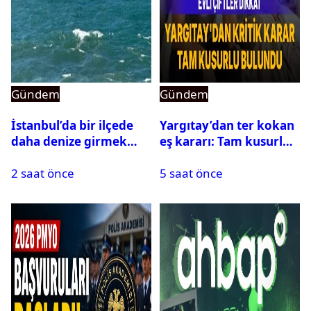
Gündem
Gündem
İstanbul’da bir ilçede
Yargıtay’dan ter kokan
daha denize girmek
eş kararı: Tam kusurlu
yasaklandı
bulundu
2 saat önce
5 saat önce