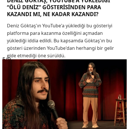
DENİZ GÖKTAŞ, YOUTUBE'A YÜKLEDİĞİ
“ÖLÜ DENİZ” GÖSTERİSİNDEN PARA
KAZANDI MI, NE KADAR KAZANDI?
Deniz Göktaş'ın YouTube'a yüklediği bu gösteriyi
platforma para kazanma özelliğini açmadan
yüklediği iddia edildi. Bu kapsamda Göktaş'ın bu
gösteri üzerinden YouTube'dan herhangi bir gelir
elde etmediği öne sürüldü.
5
/9