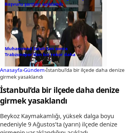
Başvuru şartları açıklandı
Muhammed Salah’tan sonra
Trabzonspor’dan bir rekor daha
Anasayfa
›
Gündem
›
İstanbul’da bir ilçede daha denize
girmek yasaklandı
İstanbul’da bir ilçede daha denize
girmek yasaklandı
Beykoz Kaymakamlığı, yüksek dalga boyu
nedeniyle 9 Ağustos’ta (yarın) ilçede denize
girmenin yasaklandığını açıkladı.