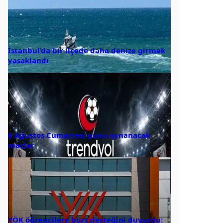
İstanbul’da bir ilçede daha denize girmek
yasaklandı
8 Ağustos Cumartesi günü oynanacak
maçlar
YÖK öğrencilere burs desteğini duyurdu: