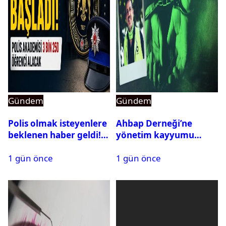
Gündem
Gündem
Polis olmak isteyenlere
Ahbap Derneği’ne
beklenen haber geldi!
yönetim kayyumu
PMYO başvuruları açıldı
atandı: Kapatma davası
1 gün önce
1 gün önce
açıldı