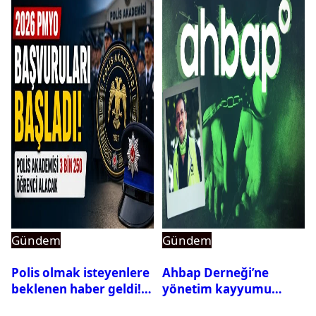
Gündem
Gündem
Polis olmak isteyenlere
Ahbap Derneği’ne
beklenen haber geldi!
yönetim kayyumu
PMYO başvuruları açıldı
atandı: Kapatma davası