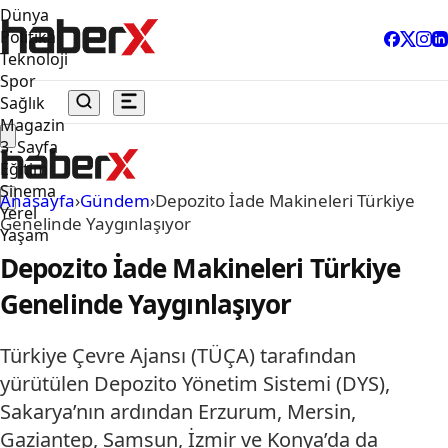
Dünya
Politika
Teknoloji
Spor
Sağlık
Magazin
3. Sayfa
Eğitim
Sinema
Anasayfa
›
Gündem
›
Depozito İade Makineleri Türkiye
Yerel
Genelinde Yaygınlaşıyor
Yaşam
Depozito İade Makineleri Türkiye
Genelinde Yaygınlaşıyor
Türkiye Çevre Ajansı (TÜÇA) tarafından
yürütülen Depozito Yönetim Sistemi (DYS),
Sakarya’nın ardından Erzurum, Mersin,
Gaziantep, Samsun, İzmir ve Konya’da da