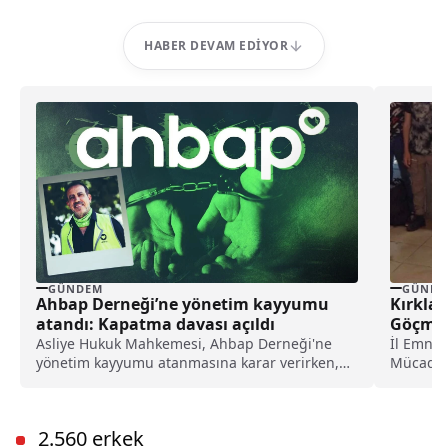
HABER DEVAM EDIYOR
GÜNDEM
GÜNDE
Ahbap Derneği’ne yönetim kayyumu
Kırklar
atandı: Kapatma davası açıldı
Göçmen
Asliye Hukuk Mahkemesi, Ahbap Derneği'ne
İl Emniy
yönetim kayyumu atanmasına karar verirken,
Mücadele
İstanbul Cumhuriyet Başsavcılığı ise, derneğin
jandarma
kapatılması için Asliye Hukuk Mahkemesi'ne
dava açtı.
2.560 erkek