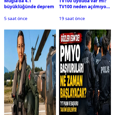
Muğla’da 4.1
TV100 uyduda var mı?
büyüklüğünde deprem
TV100 neden açılmıyor?
5 saat önce
19 saat önce