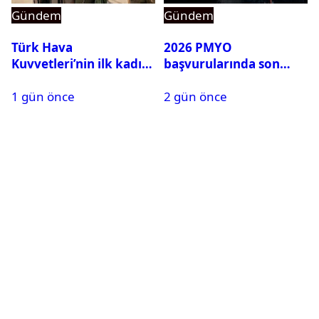
Gündem
Gündem
Türk Hava
2026 PMYO
Kuvvetleri’nin ilk kadın
başvurularında son
generali Özlem
durum ne?
1 gün önce
2 gün önce
Karapınar hakkında
dikkat çeken detay
ortaya çıktı