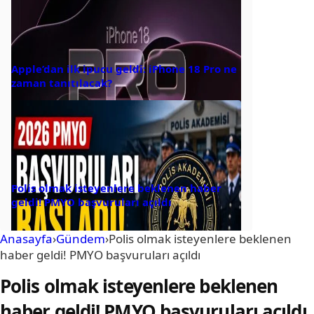
Apple’dan ilk ipucu geldi: iPhone 18 Pro ne
zaman tanıtılacak?
Polis olmak isteyenlere beklenen haber
geldi! PMYO başvuruları açıldı
Anasayfa
›
Gündem
›
Polis olmak isteyenlere beklenen
haber geldi! PMYO başvuruları açıldı
Polis olmak isteyenlere beklenen
haber geldi! PMYO başvuruları açıldı