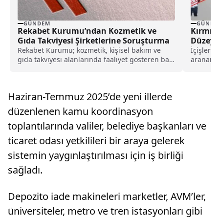
GÜNDEM
GÜNDE
Rekabet Kurumu’ndan Kozmetik ve
Kırmızı
Gıda Takviyesi Şirketlerine Soruşturma
Düzeyd
Getirild
Rekabet Kurumu; kozmetik, kişisel bakım ve
İçişleri 
gıda takviyesi alanlarında faaliyet gösteren bazı
aranan u
şirketler hakkında...
düzeyde 
getirild
Haziran-Temmuz 2025’de yeni illerde
düzenlenen kamu koordinasyon
toplantılarında valiler, belediye başkanları ve
ticaret odası yetkilileri bir araya gelerek
sistemin yaygınlaştırılması için iş birliği
sağladı.
Depozito iade makineleri marketler, AVM’ler,
üniversiteler, metro ve tren istasyonları gibi