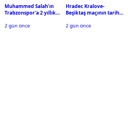
Muhammed Salah’ın
Hradec Kralove-
Trabzonspor’a 2 yıllık
Beşiktaş maçının tarihi
maliyeti belli oldu
ve saati açıklandı
2 gün önce
2 gün önce