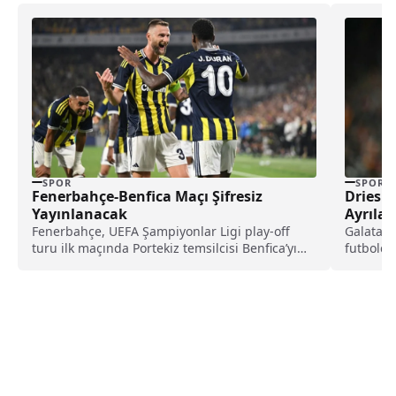
SPOR
SPOR
Fenerbahçe-Benfica Maçı Şifresiz
Dries 
Yayınlanacak
Ayrılar
Fenerbahçe, UEFA Şampiyonlar Ligi play-off
Galatasa
turu ilk maçında Portekiz temsilcisi Benfica’yı
futbolcu
ağırlayacak. Mücadele bugün...
olan söz