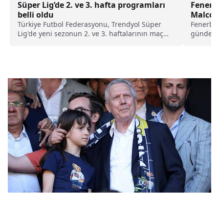
Süper Lig’de 2. ve 3. hafta programları
Fenerb
belli oldu
Malcom
Türkiye Futbol Federasyonu, Trendyol Süper
Fenerbah
Lig'de yeni sezonun 2. ve 3. haftalarının maç
gündeme 
programını duyurdu.
takım, Al
Malcom’u
gerçekleş