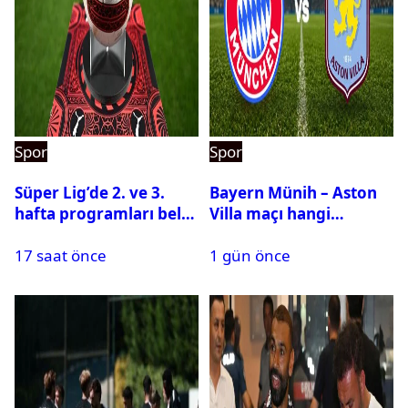
Spor
Spor
Süper Lig’de 2. ve 3.
Bayern Münih – Aston
hafta programları belli
Villa maçı hangi
oldu
kanalda? Ne zaman,
17 saat önce
1 gün önce
saat kaçta oynanacak?