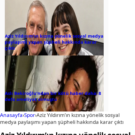
Aziz Yıldırım’ın kızına yönelik sosyal medya
paylaşımı yapan şüpheli hakkında karar
çıktı
Aslı Bekiroğlu’ndan bir kötü haber daha: 8
defa ameliyat olmuştu
Anasayfa
›
Spor
›
Aziz Yıldırım’ın kızına yönelik sosyal
medya paylaşımı yapan şüpheli hakkında karar çıktı