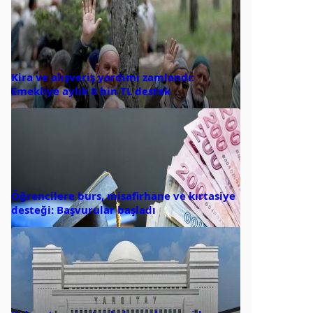
Kira ve alışveriş yardımı zamlandı:
Emekliye aylık 8 bin TL destek
Öğrencilere burs, misafirhane ve kırtasiye
desteği: Başvurular başladı