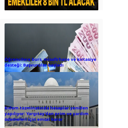
Öğrencilere burs, misafirhane ve kırtasiye
desteği: Başvurular başladı
Kıdem tazminatında hesaplar yeniden
yapılıyor: Yargıtay’dan prim ve yardım
ödemeleri için emsal karar