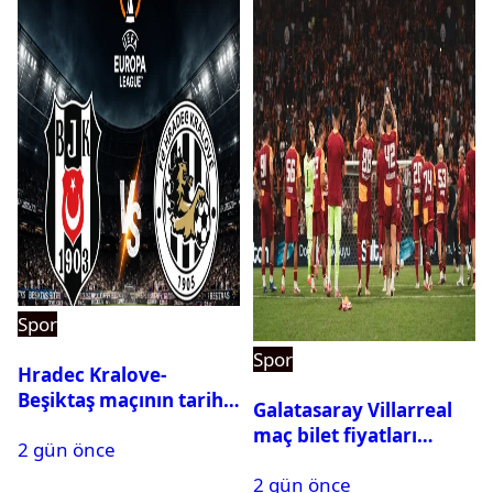
Spor
Spor
Hradec Kralove-
Beşiktaş maçının tarihi
Galatasaray Villarreal
ve saati açıklandı
maç bilet fiyatları
2 gün önce
açıklandı
2 gün önce