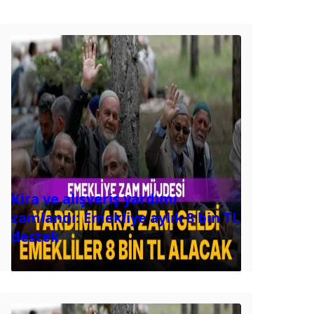
Kira ve alışveriş yardımı
zamlandı: Emekliye aylık 8 bin TL
destek