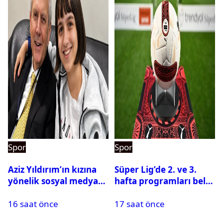
Spor
Spor
Aziz Yıldırım’ın kızına
Süper Lig’de 2. ve 3.
yönelik sosyal medya
hafta programları belli
paylaşımı yapan şüpheli
oldu
16 saat önce
17 saat önce
hakkında karar çıktı