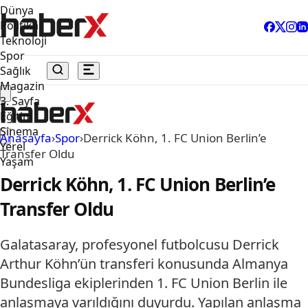
Dünya
Politika
Teknoloji
Spor
Sağlık
Magazin
3. Sayfa
Eğitim
Sinema
Anasayfa
›
Spor
›
Derrick Köhn, 1. FC Union Berlin’e
Yerel
Transfer Oldu
Yaşam
Derrick Köhn, 1. FC Union Berlin’e
Transfer Oldu
Galatasaray, profesyonel futbolcusu Derrick
Arthur Köhn’ün transferi konusunda Almanya
Bundesliga ekiplerinden 1. FC Union Berlin ile
anlaşmaya varıldığını duyurdu. Yapılan anlaşma