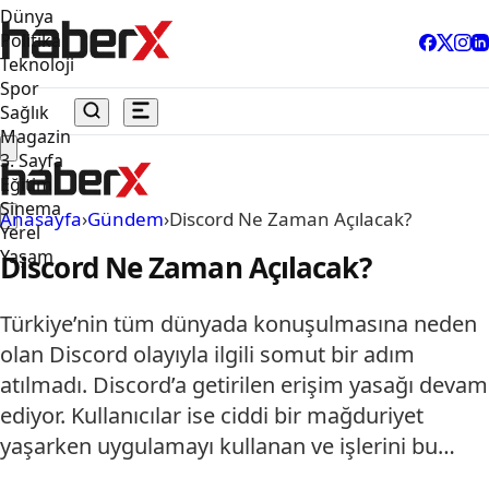
Dünya
Politika
Teknoloji
Spor
Sağlık
Magazin
3. Sayfa
Eğitim
Sinema
Anasayfa
›
Gündem
›
Discord Ne Zaman Açılacak?
Yerel
Yaşam
Discord Ne Zaman Açılacak?
Türkiye’nin tüm dünyada konuşulmasına neden
olan Discord olayıyla ilgili somut bir adım
atılmadı. Discord’a getirilen erişim yasağı devam
ediyor. Kullanıcılar ise ciddi bir mağduriyet
yaşarken uygulamayı kullanan ve işlerini bu…