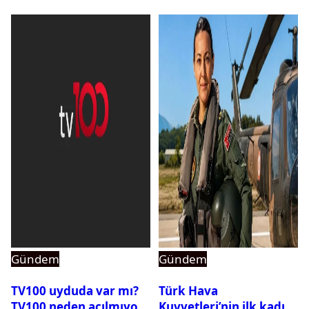
Gündem
Gündem
TV100 uyduda var mı?
Türk Hava
TV100 neden açılmıyor?
Kuvvetleri’nin ilk kadın