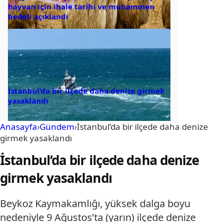
hayvan için ihale tarihi ve muhammen
bedeli açıklandı
İstanbul’da bir ilçede daha denize girmek
yasaklandı
Anasayfa
›
Gündem
›
İstanbul’da bir ilçede daha denize
girmek yasaklandı
İstanbul’da bir ilçede daha denize
girmek yasaklandı
Beykoz Kaymakamlığı, yüksek dalga boyu
nedeniyle 9 Ağustos’ta (yarın) ilçede denize