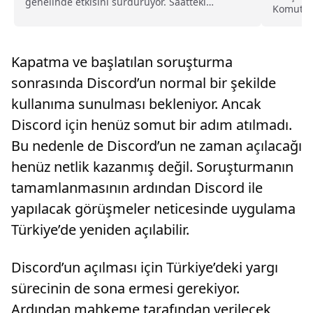
genelinde etkisini sürdürüyor. Saatteki
Komutanl
ortalama hızı 60 kilometreye...
Jandarma
Kapatma ve başlatılan soruşturma
sonrasında Discord’un normal bir şekilde
kullanıma sunulması bekleniyor. Ancak
Discord için henüz somut bir adım atılmadı.
Bu nedenle de Discord’un ne zaman açılacağı
henüz netlik kazanmış değil. Soruşturmanın
tamamlanmasının ardından Discord ile
yapılacak görüşmeler neticesinde uygulama
Türkiye’de yeniden açılabilir.
Discord’un açılması için Türkiye’deki yargı
sürecinin de sona ermesi gerekiyor.
Ardından mahkeme tarafından verilecek