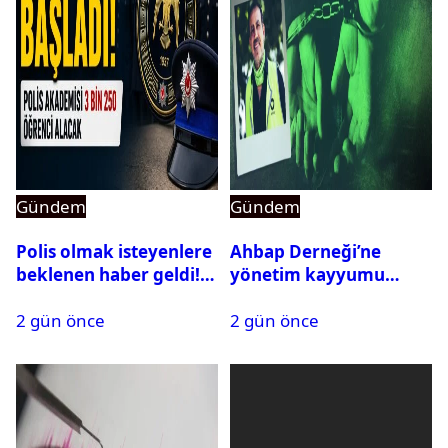
Gündem
Gündem
Polis olmak isteyenlere
Ahbap Derneği’ne
beklenen haber geldi!
yönetim kayyumu
PMYO başvuruları açıldı
atandı: Kapatma davası
2 gün önce
2 gün önce
açıldı