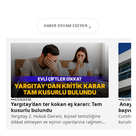
HABER DEVAM EDIYOR
GÜNDEM
GÜNDE
Yargıtay’dan ter kokan eş kararı: Tam
Anayas
kusurlu bulundu
başvuru
Yargıtay 2. Hukuk Dairesi, kişisel temizliğine
Cumhuriy
dikkat etmeyen ve eşinin uyarılarına rağmen
kurulmuş
duş almayarak sürekli ter kokan kocayı tam
(CMP)'ni
kusurlu buldu. Bu kapsamda çiftin
Mahkeme