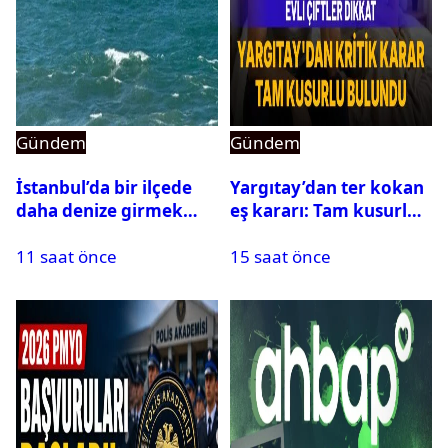
Gündem
Gündem
İstanbul’da bir ilçede
Yargıtay’dan ter kokan
daha denize girmek
eş kararı: Tam kusurlu
yasaklandı
bulundu
11 saat önce
15 saat önce