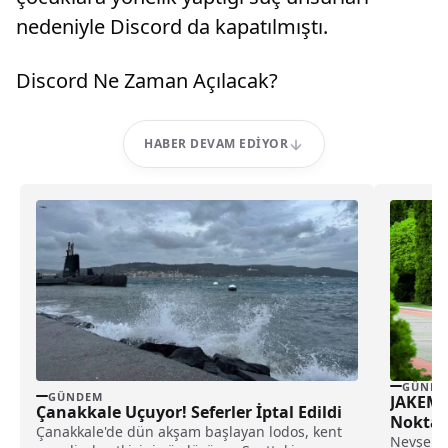
nedeniyle Discord da kapatılmıştı.
Discord Ne Zaman Açılacak?
HABER DEVAM EDIYOR
GÜNDE
GÜNDEM
JAKEM A
Çanakkale Uçuyor! Seferler İptal Edildi
Noktal
Çanakkale'de dün akşam başlayan lodos, kent
Sağlıyo
Nevşehir