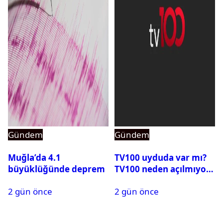
Gündem
Gündem
Muğla’da 4.1
TV100 uyduda var mı?
büyüklüğünde deprem
TV100 neden açılmıyor?
2 gün önce
2 gün önce