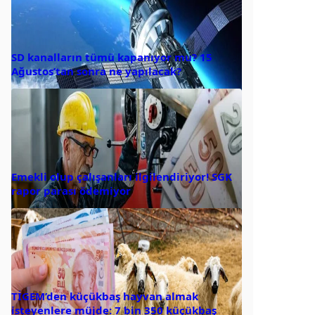
SD kanalların tümü kapanıyor mu? 15
Ağustos’tan sonra ne yapılacak?
Emekli olup çalışanları ilgilendiriyor! SGK
rapor parası ödemiyor
TİGEM’den küçükbaş hayvan almak
isteyenlere müjde: 7 bin 350 küçükbaş