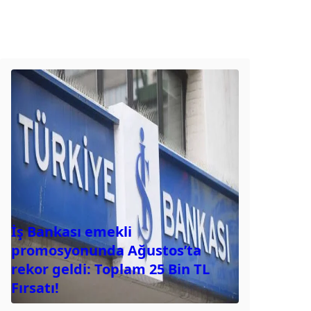
İş Bankası emekli
promosyonunda Ağustos’ta
rekor geldi: Toplam 25 Bin TL
Fırsatı!