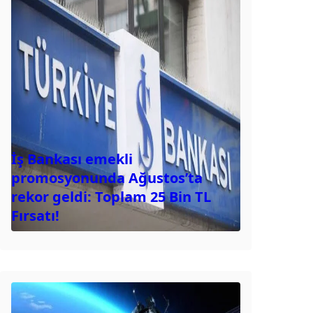
İş Bankası emekli
promosyonunda Ağustos’ta
rekor geldi: Toplam 25 Bin TL
Fırsatı!