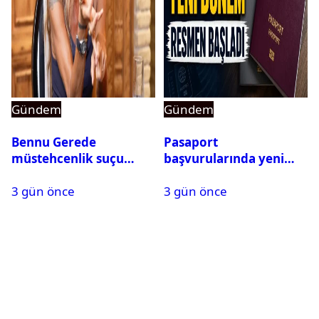
Gündem
Gündem
Bennu Gerede
Pasaport
müstehcenlik suçu
başvurularında yeni
kapsamında gözaltına
dönem başladı
3 gün önce
3 gün önce
alındı