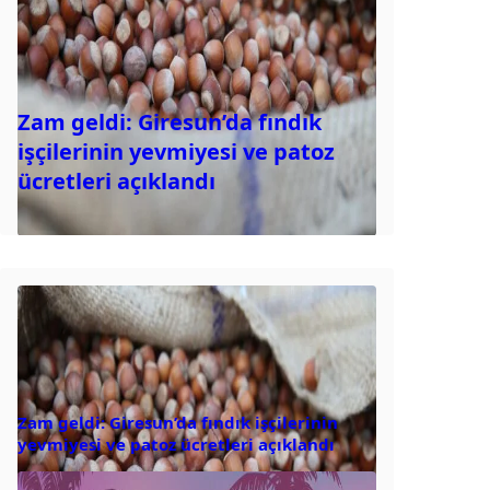
Zam geldi: Giresun’da fındık
işçilerinin yevmiyesi ve patoz
ücretleri açıklandı
Zam geldi: Giresun’da fındık işçilerinin
yevmiyesi ve patoz ücretleri açıklandı