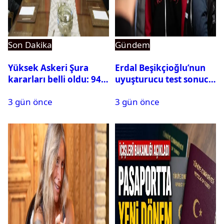
Son Dakika
Gündem
Yüksek Askeri Şura
Erdal Beşikçioğlu’nun
kararları belli oldu: 94
uyuşturucu test sonucu
isim terfi etti
belli oldu
3 gün önce
3 gün önce