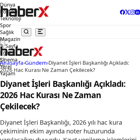
Dünya
Politika
Teknoloji
Spor
Sağlık
Magazin
3. Sayfa
Eğitim
Sinema
Anasayfa
›
Gündem
›
Diyanet İşleri Başkanlığı Açıkladı:
Yerel
2026 Hac Kurası Ne Zaman Çekilecek?
Yaşam
Diyanet İşleri Başkanlığı Açıkladı:
2026 Hac Kurası Ne Zaman
Çekilecek?
Diyanet İşleri Başkanlığı, 2026 yılı hac kura
çekiminin ekim ayında noter huzurunda
yapılacağını duyurdu. Kayıt yenileme işlemlerini