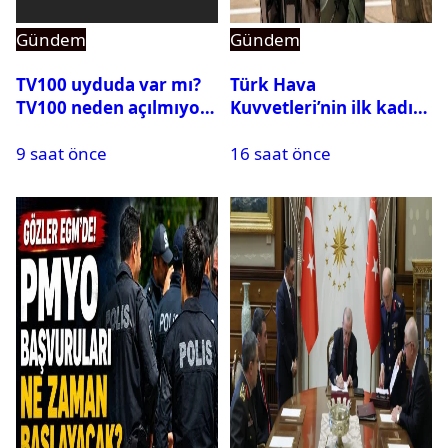
Gündem
Gündem
TV100 uyduda var mı?
Türk Hava
TV100 neden açılmıyor?
Kuvvetleri’nin ilk kadın
generali Özlem
9 saat önce
16 saat önce
Karapınar hakkında
dikkat çeken detay
ortaya çıktı