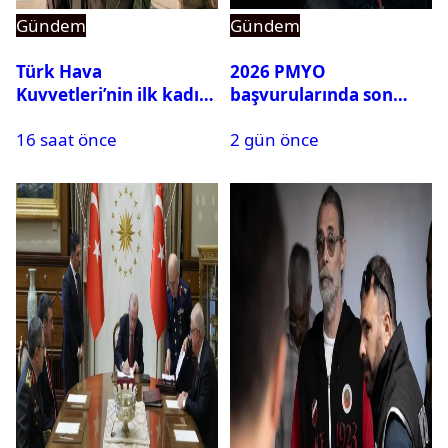
Gündem
Gündem
Türk Hava
2026 PMYO
Kuvvetleri’nin ilk kadın
başvurularında son
generali Özlem
durum ne?
16 saat önce
2 gün önce
Karapınar hakkında
dikkat çeken detay
ortaya çıktı