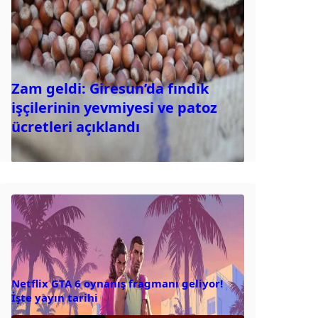
Zam geldi: Giresun’da fındık
işçilerinin yevmiyesi ve patoz
ücretleri açıklandı
Netflix GTA 6 oynanış fragmanı geliyor!
İşte yayın tarihi