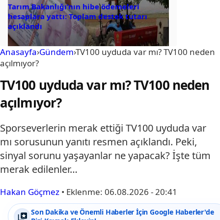
Tarım Bakanlığı’nın hibe ödemeleri
hesaplara yattı: Toplam destek tutarı
açıklandı
Anasayfa
›
Gündem
›
TV100 uyduda var mı? TV100 neden
açılmıyor?
TV100 uyduda var mı? TV100 neden
açılmıyor?
Sporseverlerin merak ettiği TV100 uyduda var
mı sorusunun yanıtı resmen açıklandı. Peki,
sinyal sorunu yaşayanlar ne yapacak? İşte tüm
merak edilenler…
Hakan Göçmez
•
Eklenme:
06.08.2026 - 20:41
Son Dakika ve Önemli Haberler İçin Google Haberler'de