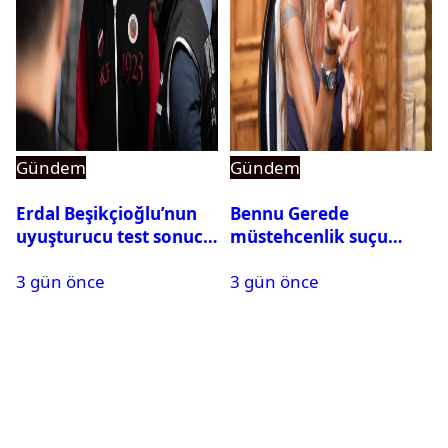
Gündem
Gündem
Erdal Beşikçioğlu’nun
Bennu Gerede
uyuşturucu test sonucu
müstehcenlik suçu
belli oldu
kapsamında gözaltına
3 gün önce
3 gün önce
alındı