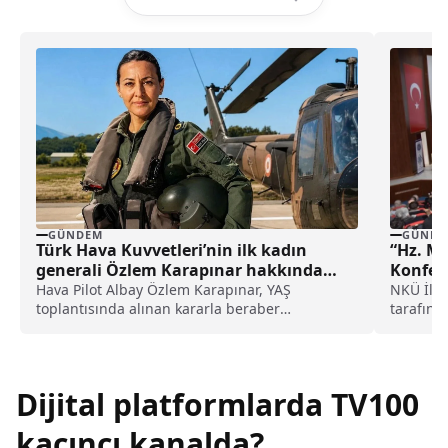
GÜNDEM
GÜNDE
Türk Hava Kuvvetleri’nin ilk kadın
“Hz. M
generali Özlem Karapınar hakkında
Konfer
dikkat çeken detay ortaya çıktı
Hava Pilot Albay Özlem Karapınar, YAŞ
NKÜ İlah
toplantısında alınan kararla beraber
tarafınd
tuğgeneral rütbesine terfi edilmiş ve böylece,
Mevlana 
Türk Hava Kuvvetleri'nin ilk kadın generali
olmuştu. Karapınar'ın dedesine ve amcasının
da gazi olduğu öğrenildi.
Dijital platformlarda TV100
kaçıncı kanalda?