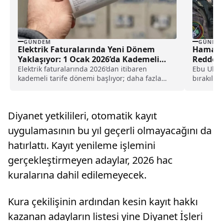
GÜNDEM
GÜNDE
Elektrik Faturalarında Yeni Dönem
Hamas’
Yaklaşıyor: 1 Ocak 2026’da Kademeli
Redded
Tarife Başlıyor
Elektrik faturalarında 2026’dan itibaren
Ebu Ubey
kademeli tarife dönemi başlıyor; daha fazla
bırakılma
tüketen aboneler daha yüksek bedel öderken,
bilgileri 
devlet destekleri yalnızca ihtiyaç sahiplerine
yönlendirilecek.
Diyanet yetkilileri, otomatik kayıt
uygulamasının bu yıl geçerli olmayacağını da
hatırlattı. Kayıt yenileme işlemini
gerçekleştirmeyen adaylar, 2026 hac
kuralarına dahil edilemeyecek.
Kura çekilişinin ardından kesin kayıt hakkı
kazanan adayların listesi yine Diyanet İşleri