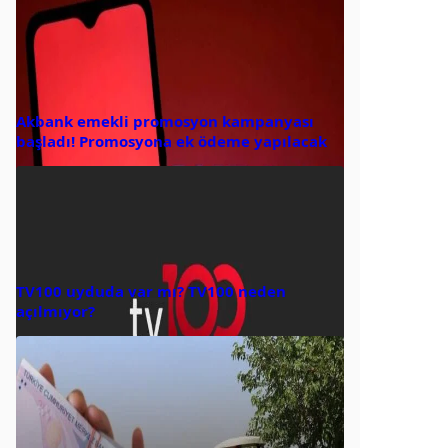
Akbank emekli promosyon kampanyası
başladı! Promosyona ek ödeme yapılacak
TV100 uyduda var mı? TV100 neden
açılmıyor?