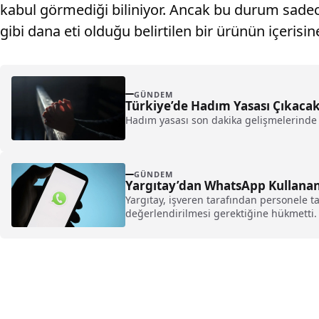
kabul görmediği biliniyor. Ancak bu durum sadece
gibi dana eti olduğu belirtilen bir ürünün içeris
GÜNDEM
Türkiye’de Hadım Yasası Çıkaca
Hadım yasası son dakika gelişmelerinde h
GÜNDEM
Yargıtay’dan WhatsApp Kullanan 
Yargıtay, işveren tarafından personele tah
değerlendirilmesi gerektiğine hükmetti. K
kullanılamayacağı belirtildi.