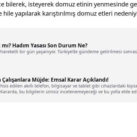
 bilerek, isteyerek domuz etinin yenmesinde geçe
ine hile yapılarak karıştırılmış domuz etleri nede
k mı? Hadım Yasası Son Durum Ne?
areketli bir gün yaşanıyor. Türkiye’de gündeme getirilmesi sonrasın
Çalışanlara Müjde: Emsal Karar Açıklandı!
sis edilen akıllı telefon, bilgisayar ve tablet gibi cihazlardaki kişis
ararda, bu bilgilerin izinsiz incelenemeyeceği ve bu yolla elde edi