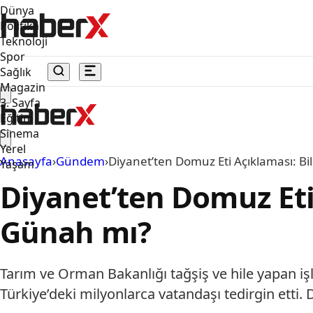
Dünya
Politika
Teknoloji
Spor
Sağlık
Magazin
3. Sayfa
Eğitim
Sinema
Yerel
Anasayfa
›
Gündem
›
Diyanet’ten Domuz Eti Açıklaması: 
Yaşam
Diyanet’ten Domuz Et
Günah mı?
Tarım ve Orman Bakanlığı tağşiş ve hile yapan iş
Türkiye’deki milyonlarca vatandaşı tedirgin etti. 