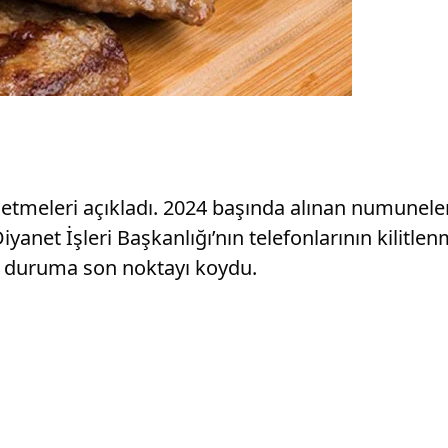
letmeleri açıkladı. 2024 başında alınan numuneler
 Diyanet İşleri Başkanlığı’nın telefonlarının kili
k duruma son noktayı koydu.