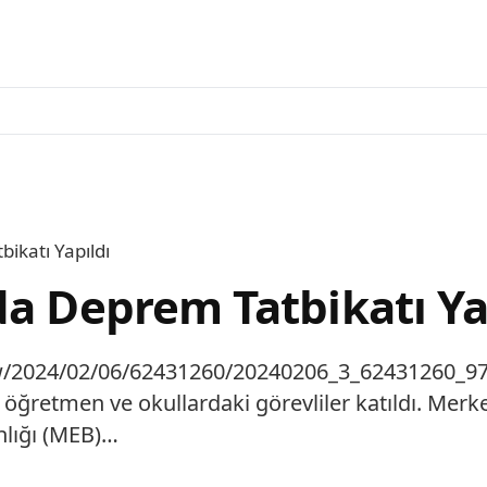
ikatı Yapıldı
da Deprem Tatbikatı Ya
iew/2024/02/06/62431260/20240206_3_62431260_9
5 öğretmen ve okullardaki görevliler katıldı. Mer
nlığı (MEB)…