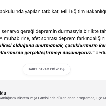
okulu’nda yapılan tatbikat, Milli Eğitim Bakanl
 senaryo gereği depremin durmasıyla birlikte tahl
A muhabirine, afet sonrası deprem farkındalığını 
 ülkesi olduğunu unutmamak, çocuklarımızın ken
ullarımızda gerçekleştirmeyi düşünüyoruz.”
dedi
HABER DEVAM EDIYOR
uldu
anlığınca Rüstem Paşa Camisi'nde düzenlenen programda, İlçe Mü