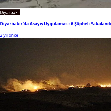
Diyarbakır
Diyarbakır’da Asayiş Uygulaması: 6 Şüpheli Yakaland
2 yıl önce