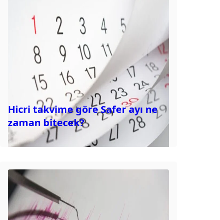
Hicri takvime göre Safer ayı ne
zaman bitecek?