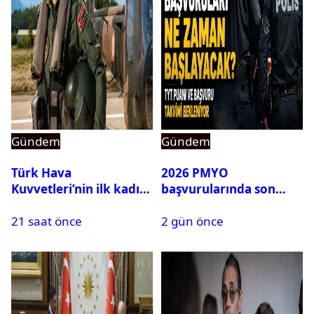
Gündem
Gündem
Türk Hava
2026 PMYO
Kuvvetleri’nin ilk kadın
başvurularında son
generali Özlem
durum ne?
21 saat önce
2 gün önce
Karapınar hakkında
dikkat çeken detay
ortaya çıktı