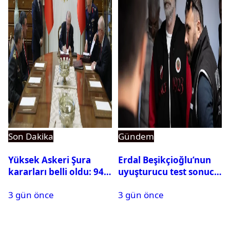
Son Dakika
Gündem
Yüksek Askeri Şura
Erdal Beşikçioğlu’nun
kararları belli oldu: 94
uyuşturucu test sonucu
isim terfi etti
belli oldu
3 gün önce
3 gün önce