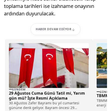
toplama tarihleri ise izahname onayının
ardından duyurulacak.
HABER DEVAM EDIYOR
GÜNDEM
GÜNDE
29 Ağustos Cuma Günü Tatil mi, Yarım
TBMM’d
gün mü? İşte Resmi Açıklama
TBMM Gen
30 Ağustos Zafer Bayramı bu yıl cumartesi
enerji v
gününe denk geliyor. Bayram öncesi 29
düzenlem