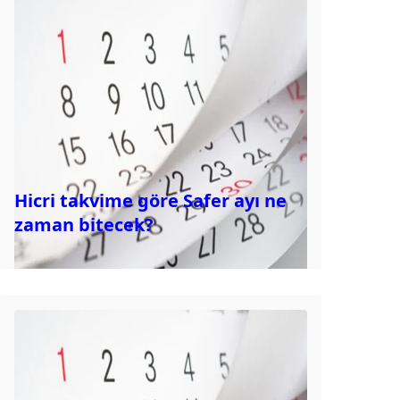
Hicri takvime göre Safer ayı ne
zaman bitecek?