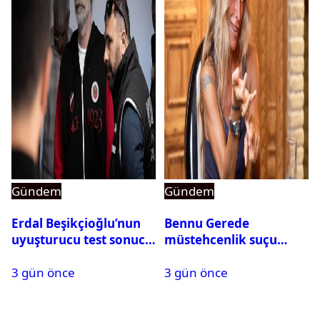
Gündem
Gündem
Erdal Beşikçioğlu’nun
Bennu Gerede
uyuşturucu test sonucu
müstehcenlik suçu
belli oldu
kapsamında gözaltına
3 gün önce
3 gün önce
alındı