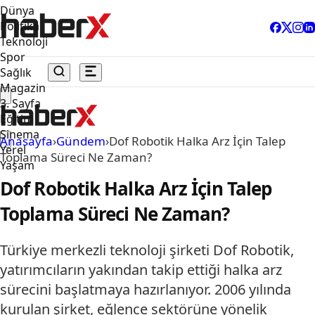
Dünya
Politika
Teknoloji
Spor
Sağlık
Magazin
3. Sayfa
Eğitim
Sinema
Anasayfa
›
Gündem
›
Dof Robotik Halka Arz İçin Talep
Yerel
Toplama Süreci Ne Zaman?
Yaşam
Dof Robotik Halka Arz İçin Talep
Toplama Süreci Ne Zaman?
Türkiye merkezli teknoloji şirketi Dof Robotik,
yatırımcıların yakından takip ettiği halka arz
sürecini başlatmaya hazırlanıyor. 2006 yılında
kurulan şirket, eğlence sektörüne yönelik