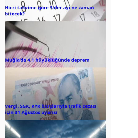
Hicri takvime göre Safer ayı ne zaman
bitecek?
Muğla’da 4.1 büyüklüğünde deprem
Vergi, SGK, KYK borçlarıyla trafik cezası
için 31 Ağustos uyarısı