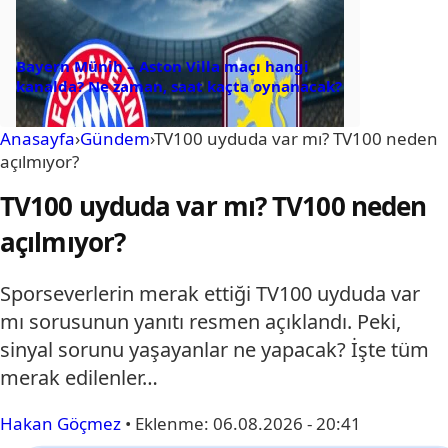
Bayern Münih – Aston Villa maçı hangi
kanalda? Ne zaman, saat kaçta oynanacak?
Anasayfa
›
Gündem
›
TV100 uyduda var mı? TV100 neden
açılmıyor?
TV100 uyduda var mı? TV100 neden
açılmıyor?
Sporseverlerin merak ettiği TV100 uyduda var
mı sorusunun yanıtı resmen açıklandı. Peki,
sinyal sorunu yaşayanlar ne yapacak? İşte tüm
merak edilenler…
Hakan Göçmez
•
Eklenme:
06.08.2026 - 20:41