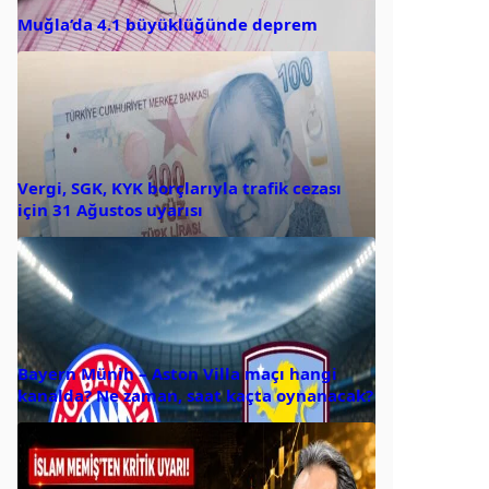
Muğla’da 4.1 büyüklüğünde deprem
Vergi, SGK, KYK borçlarıyla trafik cezası
için 31 Ağustos uyarısı
Bayern Münih – Aston Villa maçı hangi
kanalda? Ne zaman, saat kaçta oynanacak?