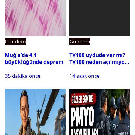
Gündem
Gündem
Muğla’da 4.1
TV100 uyduda var mı?
büyüklüğünde deprem
TV100 neden açılmıyor?
35 dakika önce
14 saat önce