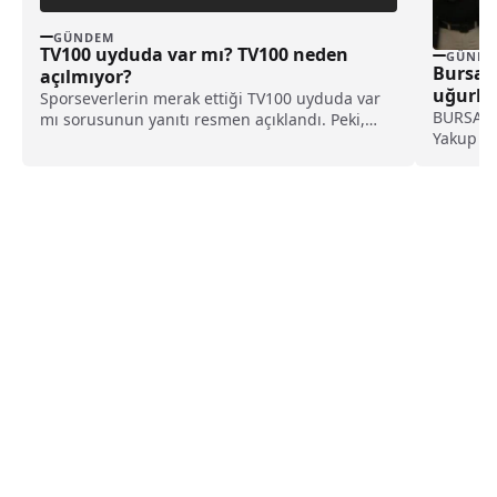
GÜNDEM
TV100 uyduda var mı? TV100 neden
GÜNDE
Bursalı
açılmıyor?
uğurla
Sporseverlerin merak ettiği TV100 uyduda var
BURSA (İG
mı sorusunun yanıtı resmen açıklandı. Peki,
Yakup Ca
sinyal sorunu yaşayanlar ne yapacak? İşte tüm
düzenlen
merak edilenler…