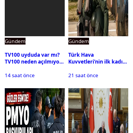
Gündem
Gündem
TV100 uyduda var mı?
Türk Hava
TV100 neden açılmıyor?
Kuvvetleri’nin ilk kadın
generali Özlem
14 saat önce
21 saat önce
Karapınar hakkında
dikkat çeken detay
ortaya çıktı