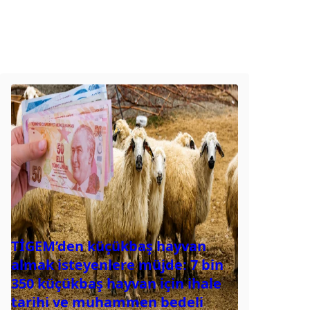
TİGEM’den küçükbaş hayvan
almak isteyenlere müjde: 7 bin
350 küçükbaş hayvan için ihale
tarihi ve muhammen bedeli