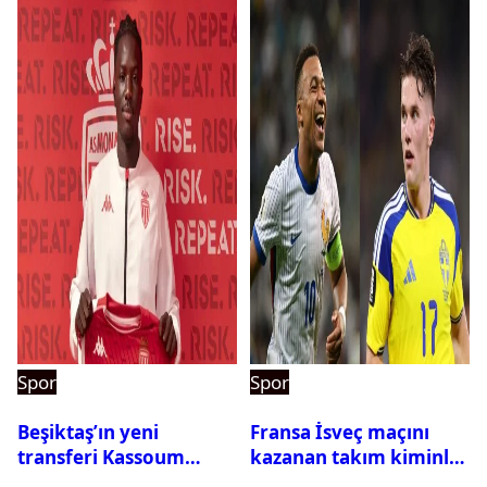
Spor
Spor
Beşiktaş’ın yeni
Fransa İsveç maçını
transferi Kassoum
kazanan takım kiminle
Ouattara saat kaçta
eşleşecek? Son 16