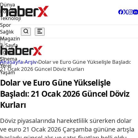
Dünya
Politika
Teknoloji
Spor
Sağlık
Magazin
3. Sayfa
Eğitim
Sinema
Anasayfa
›
Arşiv
›
Dolar ve Euro Güne Yükselişle Başladı:
Yerel
21 Ocak 2026 Güncel Döviz Kurları
Yaşam
Dolar ve Euro Güne Yükselişle
Başladı: 21 Ocak 2026 Güncel Döviz
Kurları
Döviz piyasalarında hareketlilik sürerken dolar
ve euro 21 Ocak 2026 Çarşamba gününe artışla
başladı; güncel alış ve satış fiyatları belli oldu.