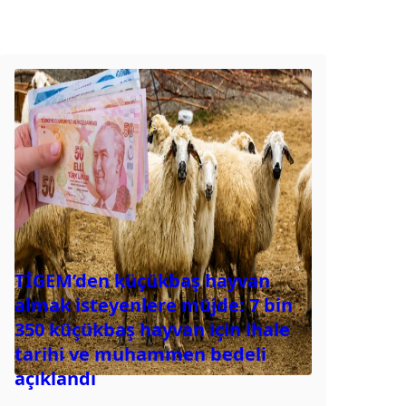
TİGEM’den küçükbaş hayvan
almak isteyenlere müjde: 7 bin
350 küçükbaş hayvan için ihale
tarihi ve muhammen bedeli
açıklandı