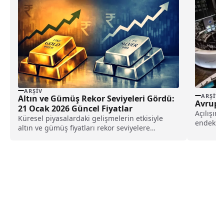
ARŞIV
ARŞIV
Altın ve Gümüş Rekor Seviyeleri Gördü:
Avrupa 
21 Ocak 2026 Güncel Fiyatlar
Açılışın
Küresel piyasalardaki gelişmelerin etkisiyle
endeksi 
altın ve gümüş fiyatları rekor seviyelere
DAX...
yükseldi; gram, çeyrek ve ons altına ilişkin 21
Ocak 2026 güncel rakamlar belli oldu.