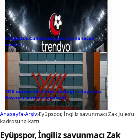
8 Ağustos Cumartesi günü oynanacak
maçlar
YÖK öğrencilere burs desteğini duyurdu:
Başvuru şartları açıklandı
Anasayfa
›
Arşiv
›
Eyüpspor, İngiliz savunmacı Zak Jules’u
kadrosuna kattı
Eyüpspor, İngiliz savunmacı Zak