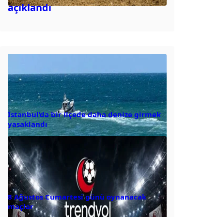
açıklandı
İstanbul’da bir ilçede daha denize girmek
yasaklandı
8 Ağustos Cumartesi günü oynanacak
maçlar