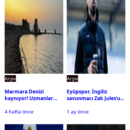
Arşiv
Arşiv
Marmara Denizi
Eyüpspor, İngiliz
kaynıyor! Uzmanlar
savunmacı Zak Jules’u
tehlikeyi işaret etti
kadrosuna kattı
4 hafta önce
1 ay önce