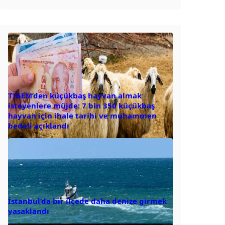
TİGEM’den küçükbaş hayvan almak
isteyenlere müjde: 7 bin 350 küçükbaş
hayvan için ihale tarihi ve muhammen
bedeli açıklandı
İstanbul’da bir ilçede daha denize girmek
yasaklandı