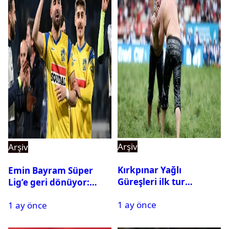
Arşiv
Arşiv
Kırkpınar Yağlı
Emin Bayram Süper
Güreşleri ilk tur
Lig’e geri dönüyor:
sonuçları açıklandı! İşte
Galatasaray onay verdi
1 ay önce
2. tura geçen
1 ay önce
pehlivanlar