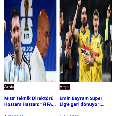
Arşiv
Arşiv
Mısır Teknik Direktörü
Emin Bayram Süper
Hossam Hassan: ‘’FIFA,
Lig’e geri dönüyor:
Messi’nin elenmesini
Galatasaray onay verdi