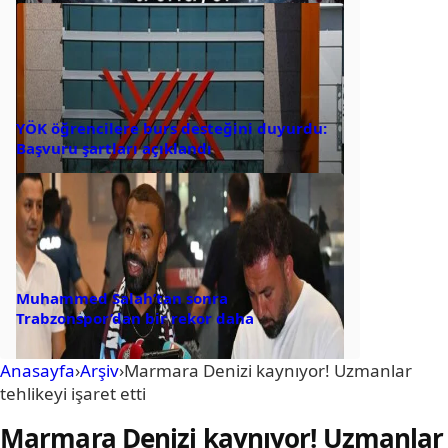
YÖK öğrencilere burs desteğini duyurdu:
Başvuru şartları açıklandı
Muhammed Salah’tan sonra
Trabzonspor’dan bir rekor daha
Anasayfa
›
Arşiv
›
Marmara Denizi kaynıyor! Uzmanlar
tehlikeyi işaret etti
Marmara Denizi kaynıyor! Uzmanlar