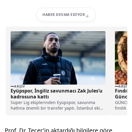
HABER DEVAM EDIYOR
ARŞIV
ARŞIV
Eyüpspor, İngiliz savunmacı Zak Jules’u
Fındık 
kadrosuna kattı
Güncel 
Süper Lig ekiplerinden Eyüpspor, savunma
GÜNCEL 
hattına önemli bir transfer yaptı. İstanbul ekibi,
fındık fi
Rotherham United formasını terleten İngiliz
piyasa fı
stoper Zak Jules’u transfer ettiğini açıkladı.
Prof. Dr. Tecer’in aktardığı bilgilere göre,