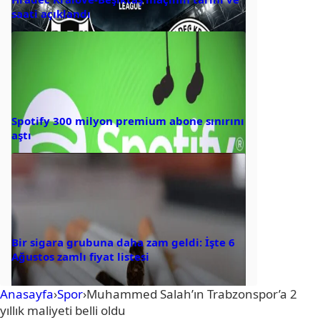
saati açıklandı
Spotify 300 milyon premium abone sınırını
aştı
Bir sigara grubuna daha zam geldi: İşte 6
Ağustos zamlı fiyat listesi
Anasayfa
›
Spor
›
Muhammed Salah’ın Trabzonspor’a 2
yıllık maliyeti belli oldu