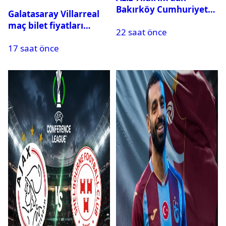
Bakırköy Cumhuriyet
Galatasaray Villarreal
Başsavcılığına suç
maç bilet fiyatları
22 saat önce
duyurusu
açıklandı
17 saat önce