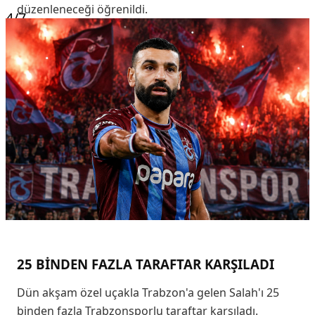
düzenleneceği öğrenildi.
4
/7
25 BİNDEN FAZLA TARAFTAR KARŞILADI
Dün akşam özel uçakla Trabzon'a gelen Salah'ı 25
binden fazla Trabzonsporlu taraftar karşıladı.