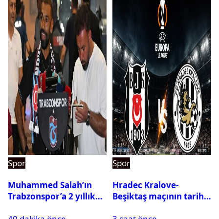
Spor
Spor
Muhammed Salah’ın
Hradec Kralove-
Trabzonspor’a 2 yıllık
Beşiktaş maçının tarihi
maliyeti belli oldu
ve saati açıklandı
40 dakika önce
3 saat önce