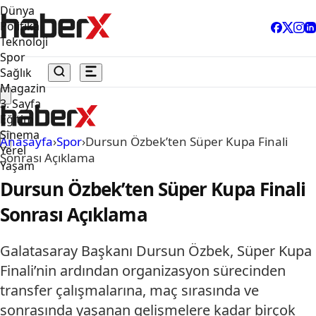
Dünya
Politika
Teknoloji
Spor
Sağlık
Magazin
3. Sayfa
Eğitim
Sinema
Anasayfa
›
Spor
›
Dursun Özbek’ten Süper Kupa Finali
Yerel
Sonrası Açıklama
Yaşam
Dursun Özbek’ten Süper Kupa Finali
Sonrası Açıklama
Galatasaray Başkanı Dursun Özbek, Süper Kupa
Finali’nin ardından organizasyon sürecinden
transfer çalışmalarına, maç sırasında ve
sonrasında yaşanan gelişmelere kadar birçok