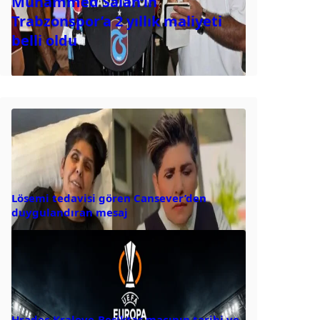
Muhammed Salah’ın
Trabzonspor’a 2 yıllık maliyeti
belli oldu
Lösemi tedavisi gören Cansever’den
duygulandıran mesaj
Hradec Kralove-Beşiktaş maçının tarihi ve