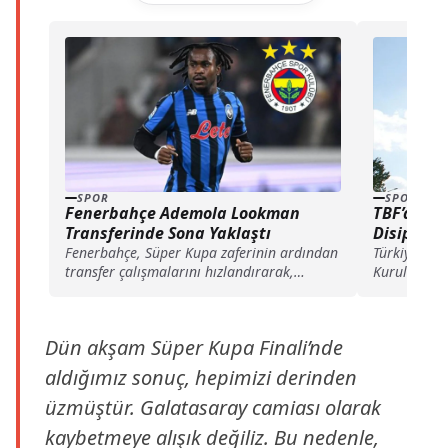
SPOR
SPOR
Fenerbahçe Ademola Lookman
TBF’den G
Transferinde Sona Yaklaştı
Disiplin C
Fenerbahçe, Süper Kupa zaferinin ardından
Türkiye Bas
transfer çalışmalarını hızlandırarak,
Kurulu, Gal
Ademola Lookman için yürütülen
karşılaşmas
görüşmelerde önemli mesafe katetti.
tezahüratlar
90 bin lira 
Dün akşam Süper Kupa Finali’nde
aldığımız sonuç, hepimizi derinden
üzmüştür. Galatasaray camiası olarak
kaybetmeye alışık değiliz. Bu nedenle,