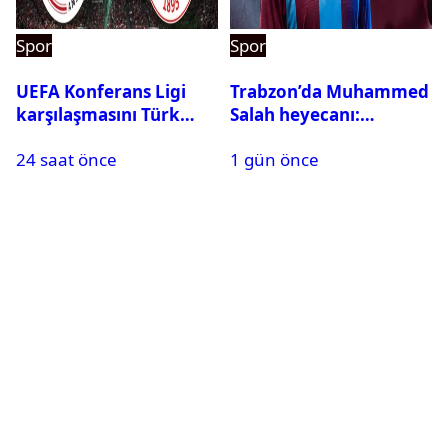
Spor
Spor
UEFA Konferans Ligi
Trabzon’da Muhammed
karşılaşmasını Türk
Salah heyecanı:
hakem yönetecek
Kombine biletler
24 saat önce
1 gün önce
tükeniyor